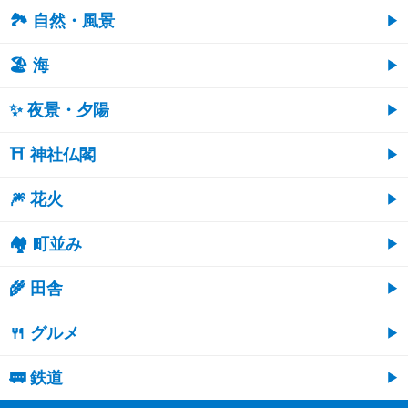
🏞️ 自然・風景
🏖 海
✨ 夜景・夕陽
⛩ 神社仏閣
🎆 花火
🏘 町並み
🌾 田舎
🍴 グルメ
🚃 鉄道