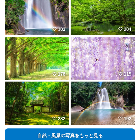
103
204
178
115
232
192
自然・風景の写真をもっと見る