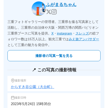
ふがまるちゃん
三重フォトギャラリーの管理者。三重県を撮る写真家として
活動し、三重県の自治体や大阪・関西万博の関西パビリオン
三重県ブースに写真を提供。
X
・
instagram
・
スレッズ
の総フ
ォロワー数は15万人以上。観光三重では
みえ旅アンバサダー
として三重の魅力を発信中。
撮影者の写真一覧を見る
📍 この写真の撮影情報
撮影場所
からすき谷公園（大台町）
撮影日時
2023年5月24日 15時35分