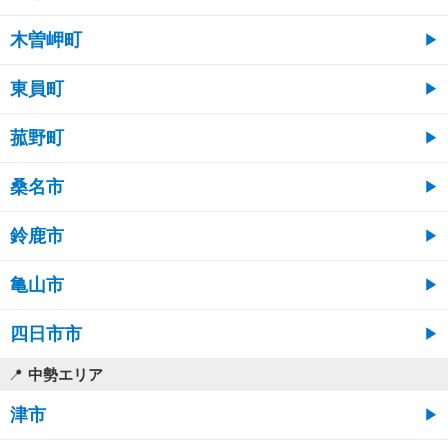
木曽岬町
東員町
菰野町
桑名市
鈴鹿市
亀山市
四日市市
中勢エリア
津市