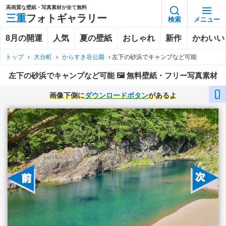
高画質な壁紙・写真素材が全て無料
三重
フォトギャラリー
検索
メニュー
8月の開運
人気
夏の壁紙
おしゃれ
新作
かわいい
トップ
›
大台町
›
からすき谷公園
›
左下の砂浜でキャンプなど可能
左下の砂浜でキャンプなど可能 🖼️ 無料壁紙・フリー写真素材
画像下側に
ダウンロードボタン
があるよ