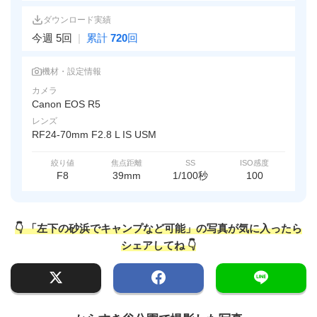
ダウンロード実績
今週 5回
|
累計
720
回
機材・設定情報
カメラ
Canon EOS R5
レンズ
RF24-70mm F2.8 L IS USM
絞り値
焦点距離
SS
ISO感度
F8
39mm
1/100秒
100
👇 「左下の砂浜でキャンプなど可能」の写真が気に入ったら
シェアしてね 👇