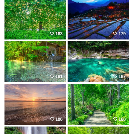
163
179
181
187
186
168