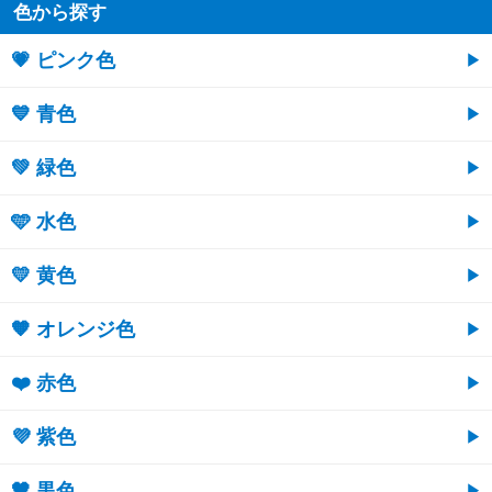
色から探す
💗 ピンク色
💙 青色
💚 緑色
🩵 水色
💛 黄色
🧡 オレンジ色
❤️ 赤色
💜 紫色
🖤 黒色