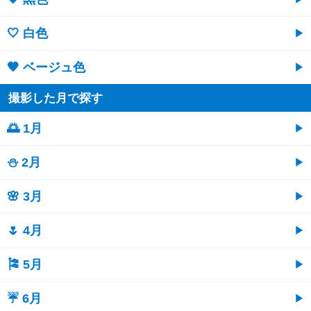
🤍 白色
🤎 ベージュ色
撮影した月で探す
🌅 1月
⛄ 2月
🌸 3月
🌷 4月
🎏 5月
☔ 6月