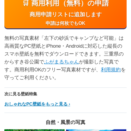
🛒 商用利用（無料）の申請
商用申請リストに追加します
申請は何枚でもOK
無料の写真素材「左下の砂浜でキャンプなど可能」は
高画質なPC壁紙とiPhone・Androidに対応した縦長の
スマホ壁紙を無料でダウンロードできます。三重県の
からすき谷公園で
ふがまるちゃん
が撮影した写真で
す。商用利用OKのフリー写真素材ですが、
利用規約
を
守ってご利用ください。
次に見る壁紙特集
おしゃれなPC壁紙をもっと見る
自然・風景の写真