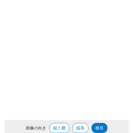
画像の向き
縦と横
縦長
横長