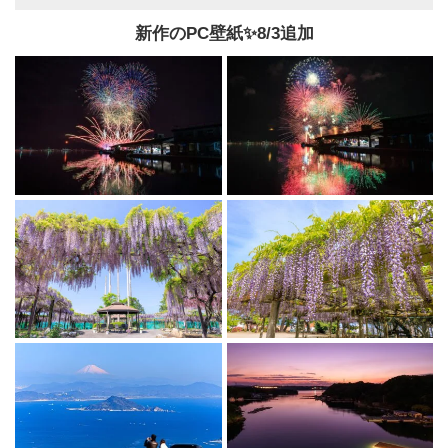
新作のPC壁紙✨️8/3追加