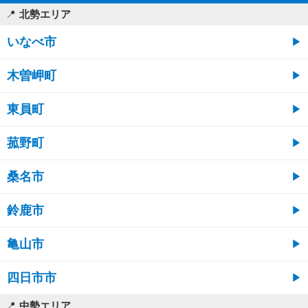
北勢エリア
いなべ市
木曽岬町
東員町
菰野町
桑名市
鈴鹿市
亀山市
四日市市
中勢エリア