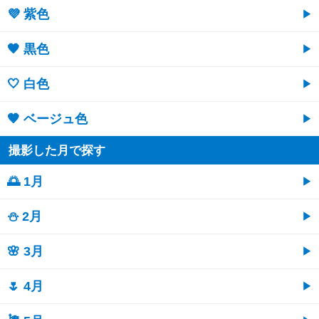
💜 紫色
🖤 黒色
🤍 白色
🤎 ベージュ色
撮影した月で探す
🌅 1月
⛄ 2月
🌸 3月
🌷 4月