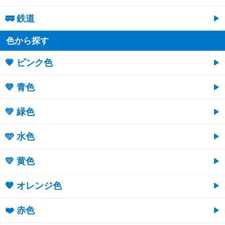
🚃 鉄道
色から探す
💗 ピンク色
💙 青色
💚 緑色
🩵 水色
💛 黄色
🧡 オレンジ色
❤️ 赤色