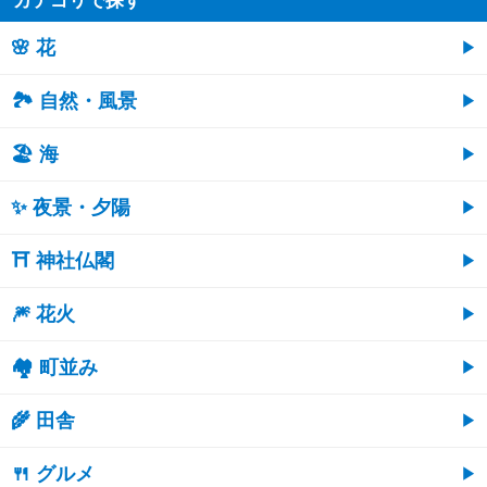
🌸 花
🏞️ 自然・風景
🏖 海
✨ 夜景・夕陽
⛩ 神社仏閣
🎆 花火
🏘 町並み
🌾 田舎
🍴 グルメ