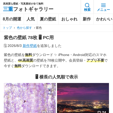
高画質な壁紙・写真素材が全て無料
三重
フォトギャラリー
検索
メニュー
8月の開運
人気
夏の壁紙
おしゃれ
新作
かわいい
トップ
›
色から探す
›
紫色
紫色の壁紙 78枚 🖥️ PC用
🗓️
2026/8/3
新作壁紙
を追加しました
紫色の壁紙を
無料
ダウンロード ✨️ iPhone・Android対応のスマホ
壁紙と、
4K
高画質
の壁紙を78枚公開中。会員登録・
アプリ不要
で
今すぐ
無料
ダウンロードできます。
🖥️ 横長の人気順で表示
107
74