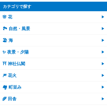
カテゴリで探す
🌸 花
🏞️ 自然・風景
🏖 海
✨ 夜景・夕陽
⛩ 神社仏閣
🎆 花火
🏘 町並み
🌾 田舎