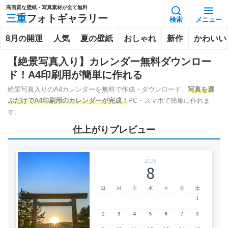
高画質な壁紙・写真素材が全て無料
三重
フォトギャラリー
検索
メニュー
8月の開運
人気
夏の壁紙
おしゃれ
新作
かわいい
【絶景写真入り】カレンダー無料ダウンロー
ド！A4印刷用が簡単に作れる
絶景写真入りのA4カレンダーを無料で作成・ダウンロード。
写真を選
ぶだけでA4印刷用のカレンダーが完成！
PC・スマホで簡単に作れま
す。
仕上がりプレビュー