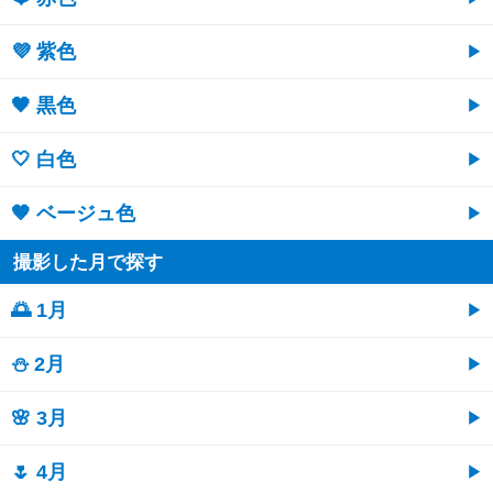
💜 紫色
🖤 黒色
🤍 白色
🤎 ベージュ色
撮影した月で探す
🌅 1月
⛄ 2月
🌸 3月
🌷 4月