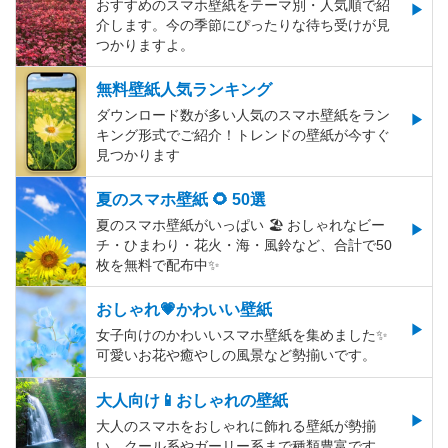
おすすめのスマホ壁紙をテーマ別・人気順で紹
介します。今の季節にぴったりな待ち受けが見
つかりますよ。
無料壁紙人気ランキング
ダウンロード数が多い人気のスマホ壁紙をラン
キング形式でご紹介！トレンドの壁紙が今すぐ
見つかります
夏のスマホ壁紙 🌻 50選
夏のスマホ壁紙がいっぱい 🏖 おしゃれなビー
チ・ひまわり・花火・海・風鈴など、合計で50
枚を無料で配布中✨
おしゃれ💗かわいい壁紙
女子向けのかわいいスマホ壁紙を集めました✨
可愛いお花や癒やしの風景など勢揃いです。
大人向け📱おしゃれの壁紙
大人のスマホをおしゃれに飾れる壁紙が勢揃
い。クール系やガーリー系まで種類豊富です。