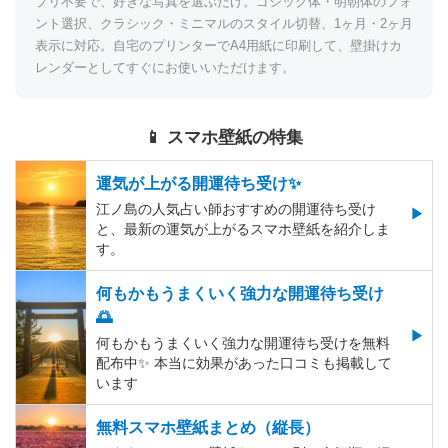
プリ不要で、好きな写真を選ぶだけ。ゴシック体・明朝体のフォ
ント選択、クラシック・ミニマルのスタイル切替、1ヶ月・2ヶ月
表示に対応。自宅のプリンターでA4用紙に印刷して、壁掛けカ
レンダーとしてすぐにお使いいただけます。
📱 スマホ壁紙の特集
運気が上がる開運待ち受け✨
江ノ島の人気占い師おすすめの開運待ち受け
と、最新の運気が上がるスマホ壁紙を紹介しま
す。
何もかもうまくいく強力な開運待ち受け
🌅
何もかもうまくいく強力な開運待ち受けを無料
配布中✨️ 本当に効果があった口コミも掲載して
います
無料スマホ壁紙まとめ（縦長）