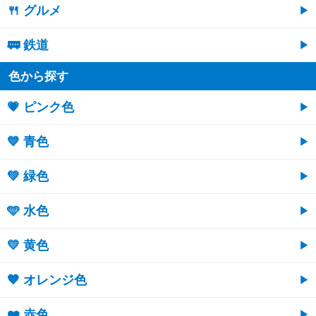
🍴 グルメ
🚃 鉄道
色から探す
💗 ピンク色
💙 青色
💚 緑色
🩵 水色
💛 黄色
🧡 オレンジ色
❤️ 赤色