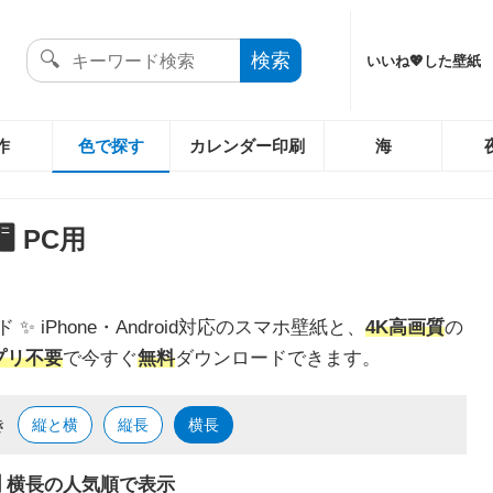
いいね💖した壁紙
作
色で探す
カレンダー印刷
海
️ PC用
✨️ iPhone・Android対応のスマホ壁紙と、
4K
高画質
の
プリ不要
で今すぐ
無料
ダウンロードできます。
き
縦と横
縦長
横長
🖥️ 横長の人気順で表示