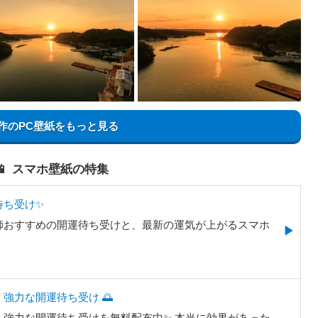
作のPC壁紙をもっと見る
📱 スマホ壁紙の特集
待ち受け✨
師おすすめの開運待ち受けと、最新の運気が上がるスマホ
。
強力な開運待ち受け 🌅
強力な開運待ち受けを無料配布中✨️ 本当に効果があった