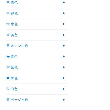
💙 青色
💚 緑色
🩵 水色
💛 黄色
🧡 オレンジ色
❤️ 赤色
💜 紫色
🖤 黒色
🤍 白色
🤎 ベージュ色