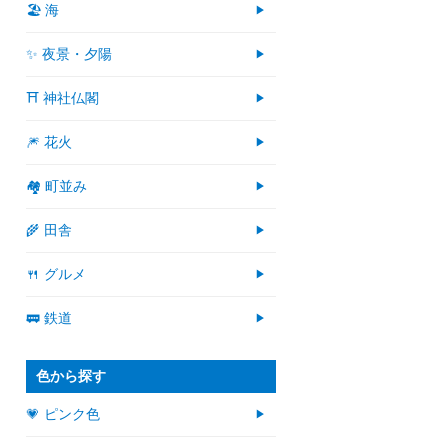
🏖 海
✨ 夜景・夕陽
⛩ 神社仏閣
🎆 花火
🏘 町並み
🌾 田舎
🍴 グルメ
🚃 鉄道
色から探す
💗 ピンク色