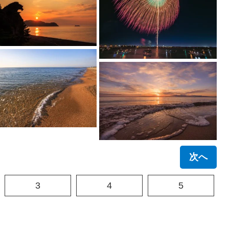
次へ
3
4
5