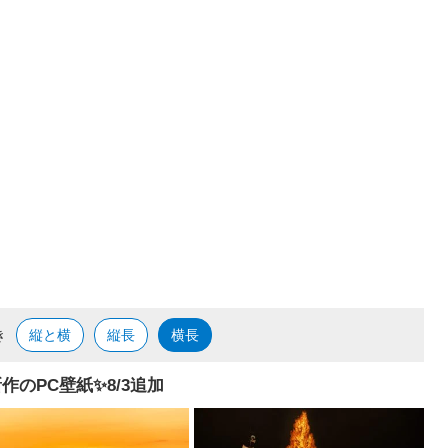
き
縦と横
縦長
横長
作のPC壁紙✨️8/3追加