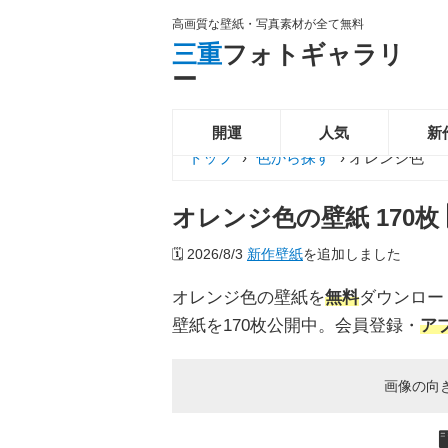
高画質な壁紙・写真素材が全て無料
三重
フォトギャラリ
ー
開運
人気
新
トップ
›
色から探す
›
オレンジ色
オレンジ色の壁紙 170枚 🖥
🗓️
2026/8/3
新作壁紙
を追加しました
オレンジ色の壁紙を
無料
ダウンロード 
壁紙を170枚公開中。会員登録・
ア
画像の向