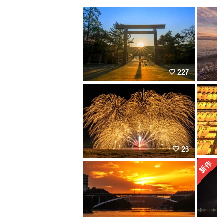
227
26