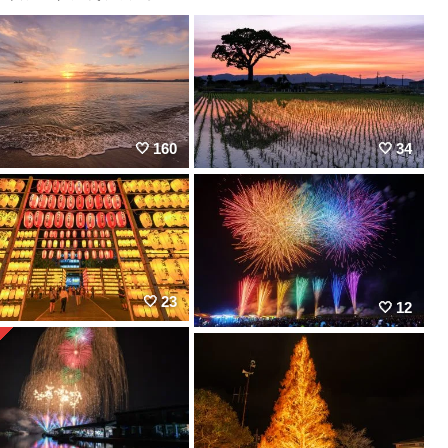
160
34
23
12