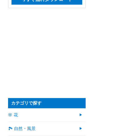
カテゴリで探す
🌸 花
🏞️ 自然・風景