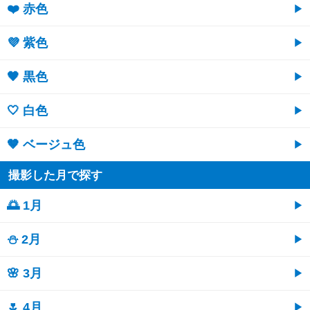
❤️ 赤色
💜 紫色
🖤 黒色
🤍 白色
🤎 ベージュ色
撮影した月で探す
🌅 1月
⛄ 2月
🌸 3月
🌷 4月