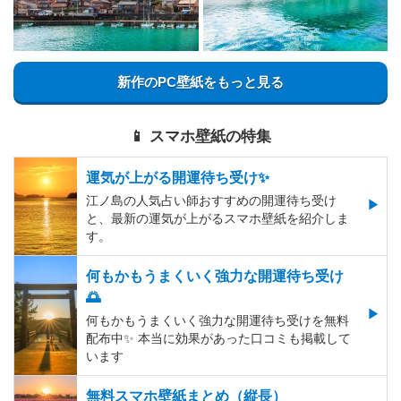
新作のPC壁紙をもっと見る
📱 スマホ壁紙の特集
運気が上がる開運待ち受け✨
江ノ島の人気占い師おすすめの開運待ち受け
と、最新の運気が上がるスマホ壁紙を紹介しま
す。
何もかもうまくいく強力な開運待ち受け
🌅
何もかもうまくいく強力な開運待ち受けを無料
配布中✨️ 本当に効果があった口コミも掲載して
います
無料スマホ壁紙まとめ（縦長）