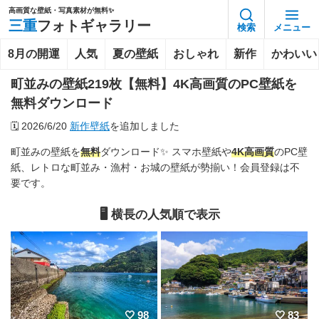
高画質な壁紙・写真素材が無料✨️
三重
フォトギャラリー
検索
メニュー
8月の開運
人気
夏の壁紙
おしゃれ
新作
かわいい
町並みの壁紙219枚【無料】4K高画質のPC壁紙を
無料ダウンロード
🗓️
2026/6/20
新作壁紙
を追加しました
町並みの壁紙を
無料
ダウンロード✨ スマホ壁紙や
4K
高画質
のPC壁
紙、レトロな町並み・漁村・お城の壁紙が勢揃い！会員登録は不
要です。
🖥️ 横長の人気順で表示
98
83