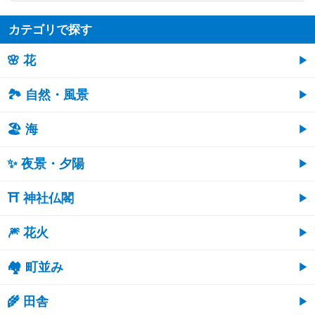
カテゴリで探す
🌸 花
🏞️ 自然・風景
🏖 海
✨ 夜景・夕陽
⛩ 神社仏閣
🎆 花火
🏘 町並み
🌾 田舎