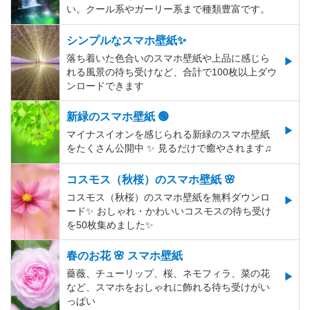
い。クール系やガーリー系まで種類豊富です。
シンプルなスマホ壁紙✨
落ち着いた色合いのスマホ壁紙や上品に感じら
れる風景の待ち受けなど、合計で100枚以上ダウ
ンロードできます
新緑のスマホ壁紙 🟢
マイナスイオンを感じられる新緑のスマホ壁紙
をたくさん公開中 ✨ 見るだけで癒やされます♫
コスモス（秋桜）のスマホ壁紙 🌸
コスモス（秋桜）のスマホ壁紙を無料ダウンロ
ード✨️ おしゃれ・かわいいコスモスの待ち受け
を50枚集めました✨️
春のお花 🌸 スマホ壁紙
薔薇、チューリップ、桜、ネモフィラ、菜の花
など、スマホをおしゃれに飾れる待ち受けがい
っぱい