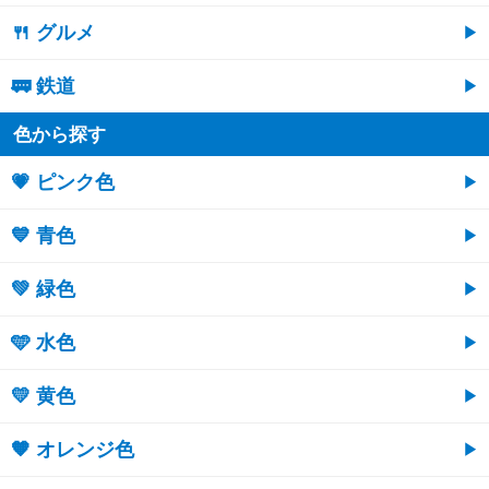
🍴 グルメ
🚃 鉄道
色から探す
💗 ピンク色
💙 青色
💚 緑色
🩵 水色
💛 黄色
🧡 オレンジ色