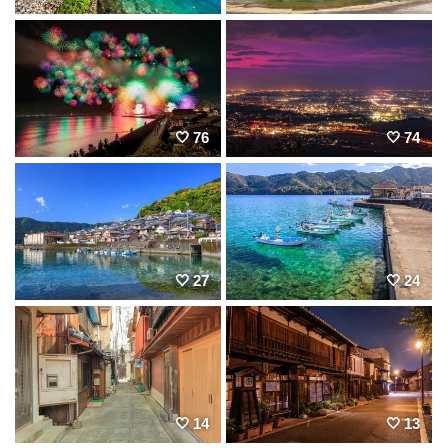
76
74
27
24
14
13