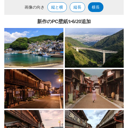
画像の向き
縦と横
縦長
横長
新作のPC壁紙✨️6/20追加