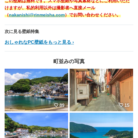
この壁紙は無料です。スマホ壁紙や写真素材などにご利用いただ
けますが、私的利用以外は撮影者へ直接メール
（
nakanishi@rinmeisha.com
）でお問い合わせください。
次に見る壁紙特集
おしゃれなPC壁紙をもっと見る
町並みの写真
89
15