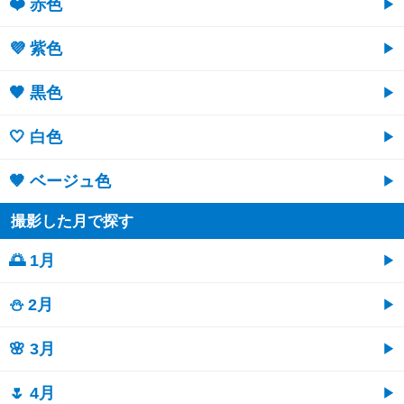
❤️ 赤色
💜 紫色
🖤 黒色
🤍 白色
🤎 ベージュ色
撮影した月で探す
🌅 1月
⛄ 2月
🌸 3月
🌷 4月