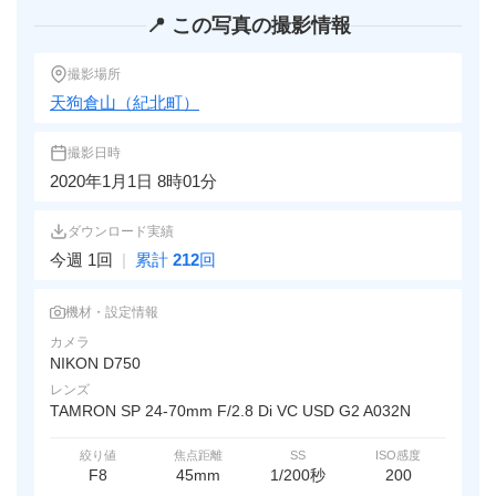
📍 この写真の撮影情報
撮影場所
天狗倉山（紀北町）
撮影日時
2020年1月1日 8時01分
ダウンロード実績
今週 1回
|
累計
212
回
機材・設定情報
カメラ
NIKON D750
レンズ
TAMRON SP 24-70mm F/2.8 Di VC USD G2 A032N
絞り値
焦点距離
SS
ISO感度
F8
45mm
1/200秒
200