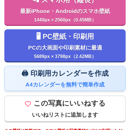
📲 スマホ用（縦長）
最新iPhone・Androidのスマホ壁紙
1440px × 2560px（0.45MB）
🖥️ PC壁紙・印刷用
PCの大画面や印刷素材に最適
5689px × 3798px（2.42MB）
🖨️ 印刷用カレンダーを作成
A4カレンダーを無料で簡単作成
この写真にいいねする
いいねリストに追加します