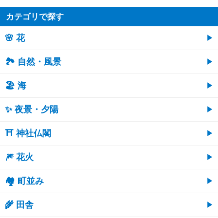
カテゴリで探す
🌸 花
🏞️ 自然・風景
🏖 海
✨ 夜景・夕陽
⛩ 神社仏閣
🎆 花火
🏘 町並み
🌾 田舎