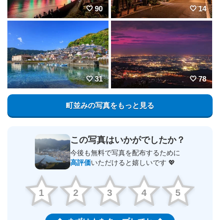
90
14
31
78
町並みの写真をもっと見る
この写真はいかがでしたか？
今後も無料で写真を配布するために
高評価
いただけると嬉しいです 💖
1
2
3
4
5
まずは★をタップしてね