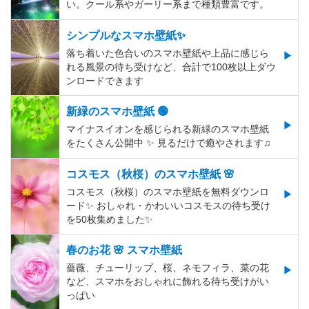
い。クール系やガーリー系まで種類豊富です。
シンプルなスマホ壁紙✨
落ち着いた色合いのスマホ壁紙や上品に感じら
れる風景の待ち受けなど、合計で100枚以上ダウ
ンロードできます
新緑のスマホ壁紙 🟢
マイナスイオンを感じられる新緑のスマホ壁紙
をたくさん公開中 ✨ 見るだけで癒やされます♫
コスモス（秋桜）のスマホ壁紙 🌸
コスモス（秋桜）のスマホ壁紙を無料ダウンロ
ード✨️ おしゃれ・かわいいコスモスの待ち受け
を50枚集めました✨️
春のお花 🌸 スマホ壁紙
薔薇、チューリップ、桜、ネモフィラ、菜の花
など、スマホをおしゃれに飾れる待ち受けがい
っぱい