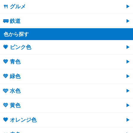
🍴 グルメ
🚃 鉄道
色から探す
💗 ピンク色
💙 青色
💚 緑色
🩵 水色
💛 黄色
🧡 オレンジ色