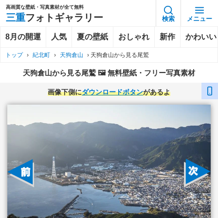
高画質な壁紙・写真素材が全て無料
三重
フォトギャラリー
検索
メニュー
8月の開運
人気
夏の壁紙
おしゃれ
新作
かわいい
トップ
›
紀北町
›
天狗倉山
›
天狗倉山から見る尾鷲
天狗倉山から見る尾鷲 🖼️ 無料壁紙・フリー写真素材
画像下側に
ダウンロードボタン
があるよ