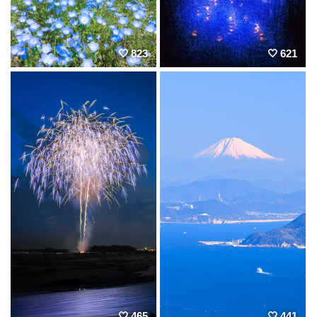
823
621
465
441