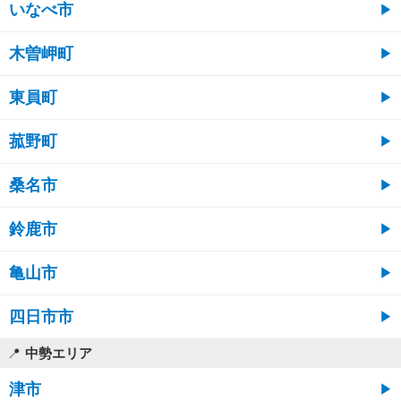
いなべ市
木曽岬町
東員町
菰野町
桑名市
鈴鹿市
亀山市
四日市市
中勢エリア
津市