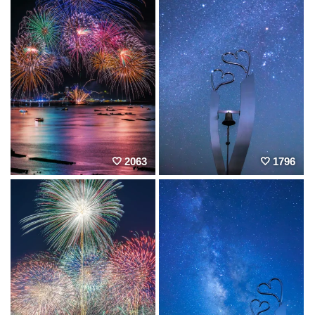
2063
1796