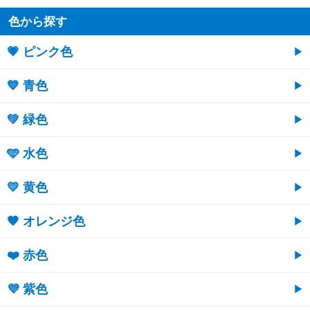
色から探す
💗 ピンク色
💙 青色
💚 緑色
🩵 水色
💛 黄色
🧡 オレンジ色
❤️ 赤色
💜 紫色