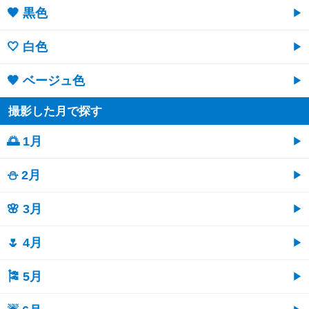
🖤 黒色
🤍 白色
🤎 ベージュ色
撮影した月で探す
🌅 1月
⛄ 2月
🌸 3月
🌷 4月
🎏 5月