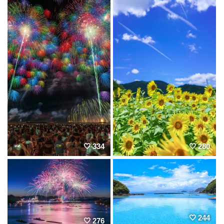
334
280
244
276