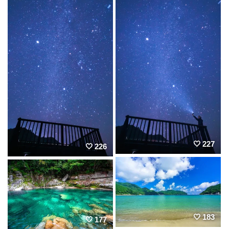
227
226
183
177