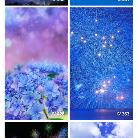
426
363