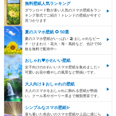
無料壁紙人気ランキング
ダウンロード数が多い人気のスマホ壁紙をラン
キング形式でご紹介！トレンドの壁紙が今すぐ
見つかります
夏のスマホ壁紙 🌻 50選
夏のスマホ壁紙がいっぱい 🏖 おしゃれなビー
チ・ひまわり・花火・海・風鈴など、合計で50
枚を無料で配布中✨
おしゃれ💗かわいい壁紙
女子向けのかわいいスマホ壁紙を集めました✨
可愛いお花や癒やしの風景など勢揃いです。
大人向け📱おしゃれの壁紙
大人のスマホをおしゃれに飾れる壁紙が勢揃
い。クール系やガーリー系まで種類豊富です。
シンプルなスマホ壁紙✨
落ち着いた色合いのスマホ壁紙や上品に感じら