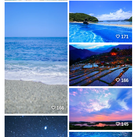
171
166
166
145