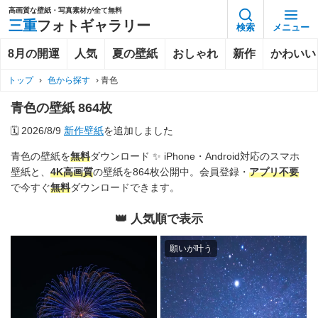
高画質な壁紙・写真素材が全て無料
三重
フォトギャラリー
検索
メニュー
8月の開運
人気
夏の壁紙
おしゃれ
新作
かわいい
トップ
›
色から探す
›
青色
青色の壁紙 864枚
🗓️
2026/8/9
新作壁紙
を追加しました
青色の壁紙を
無料
ダウンロード ✨️ iPhone・Android対応のスマホ
壁紙と、
4K
高画質
の壁紙を864枚公開中。会員登録・
アプリ不要
で今すぐ
無料
ダウンロードできます。
👑 人気順で表示
願いが叶う