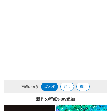
画像の向き
縦と横
縦長
横長
新作の壁紙✨️8/9追加