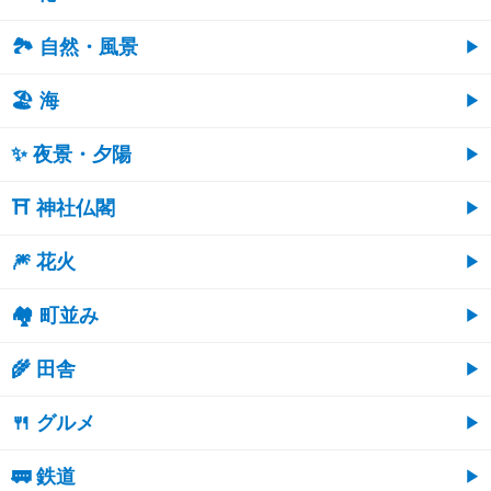
🏞️ 自然・風景
🏖 海
✨ 夜景・夕陽
⛩ 神社仏閣
🎆 花火
🏘 町並み
🌾 田舎
🍴 グルメ
🚃 鉄道