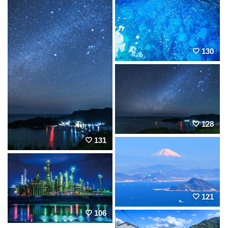
130
128
131
121
106