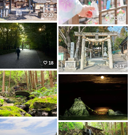
23
19
18
13