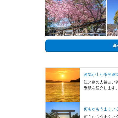
新
運気が上がる開運
江ノ島の人気占い
壁紙を紹介します
何もかもうまくいく
何もかもうまくいく