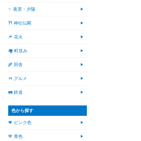
✨ 夜景・夕陽
⛩ 神社仏閣
🎆 花火
🏘 町並み
🌾 田舎
🍴 グルメ
🚃 鉄道
色から探す
💗 ピンク色
💙 青色