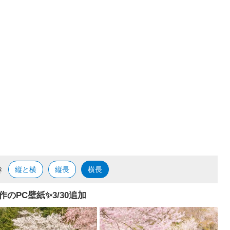
き
縦と横
縦長
横長
作のPC壁紙✨️3/30追加