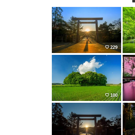
229
100