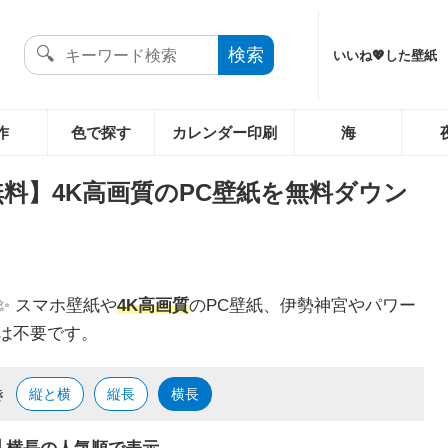
いいね💖した壁紙
作
色で探す
カレンダー印刷
海
無料】4K高画質のPC壁紙を無料ダウン
✨ スマホ壁紙や
4K
高画質
のPC壁紙、伊勢神宮やパワー
は不要です。
き
縦と横
縦長
横長
🖥️ 横長の人気順で表示