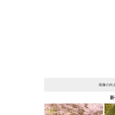
画像の向
新