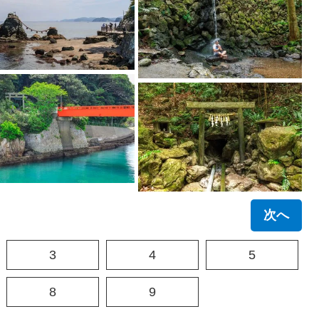
次へ
3
4
5
8
9