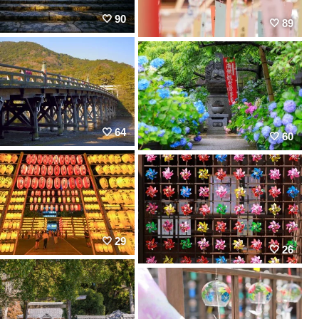
90
89
64
60
29
26