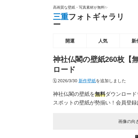
高画質な壁紙・写真素材が無料✨️
三重
フォトギャラリ
ー
開運
人気
新
神社仏閣の壁紙260枚【
ロード
🗓️
2026/3/30
新作壁紙
を追加しました
神社仏閣の壁紙を
無料
ダウンロード
スポットの壁紙が勢揃い！会員登録
画像の向