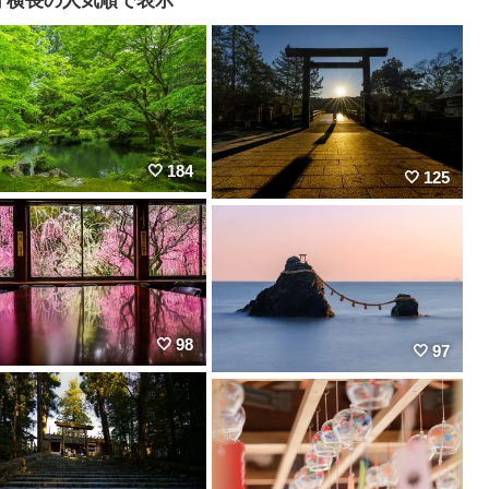
184
125
98
97