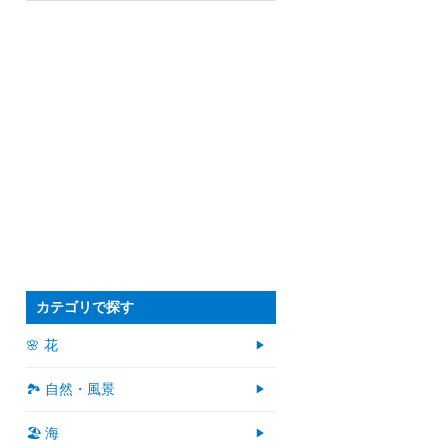
カテゴリで探す
🌸 花
🏞️ 自然・風景
🏖 海