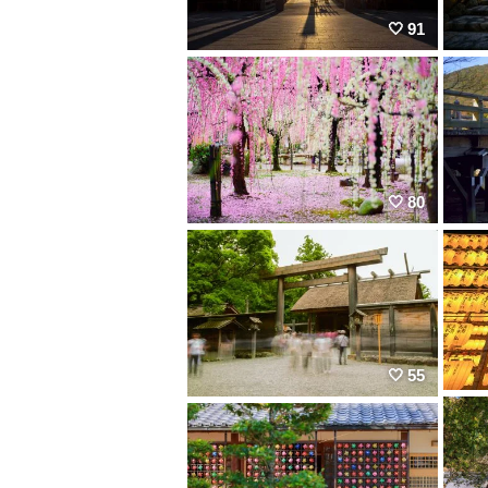
91
80
55