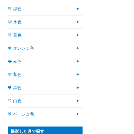
💚 緑色
🩵 水色
💛 黄色
🧡 オレンジ色
❤️ 赤色
💜 紫色
🖤 黒色
🤍 白色
🤎 ベージュ色
撮影した月で探す