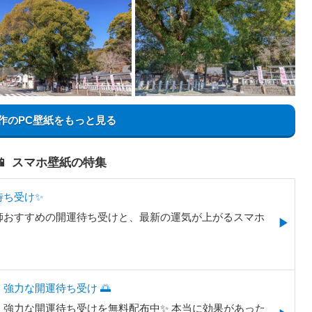
作のPC壁紙をもっと見る
📱 スマホ壁紙の特集
待ち受け✨
師おすすめの開運待ち受けと、最新の運気が上がるスマホ
。
強力な開運待ち受け 🌅
強力な開運待ち受けを無料配布中✨️ 本当に効果があった