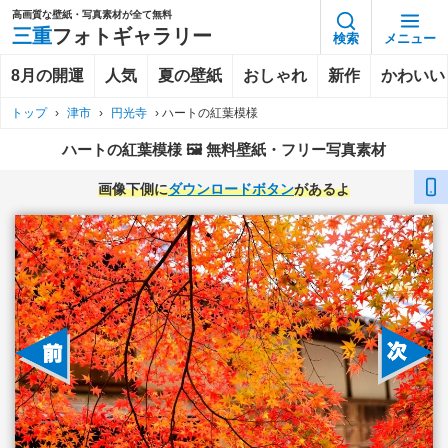
高画質な壁紙・写真素材が全て無料
三重
フォトギャラリー
検索
メニュー
8月の開運
人気
夏の壁紙
おしゃれ
新作
かわいい
トップ
›
津市
›
円光寺
›
ハートの紅葉模様
ハートの紅葉模様 🖼️ 無料壁紙・フリー写真素材
画像下側に
ダウンロードボタン
があるよ