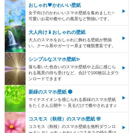
おしゃれ💗かわいい壁紙
女子向けのかわいいスマホ壁紙を集めました✨
可愛いお花や癒やしの風景など勢揃いです。
大人向け📱おしゃれの壁紙
大人のスマホをおしゃれに飾れる壁紙が勢揃
い。クール系やガーリー系まで種類豊富です。
シンプルなスマホ壁紙✨
落ち着いた色合いのスマホ壁紙や上品に感じら
れる風景の待ち受けなど、合計で100枚以上ダウ
ンロードできます
新緑のスマホ壁紙 🟢
マイナスイオンを感じられる新緑のスマホ壁紙
をたくさん公開中 ✨ 見るだけで癒やされます♫
コスモス（秋桜）のスマホ壁紙 🌸
コスモス（秋桜）のスマホ壁紙を無料ダウンロ
ード✨️ おしゃれ・かわいいコスモスの待ち受け