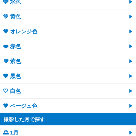
🩵 水色
💛 黄色
🧡 オレンジ色
❤️ 赤色
💜 紫色
🖤 黒色
🤍 白色
🤎 ベージュ色
撮影した月で探す
🌅 1月