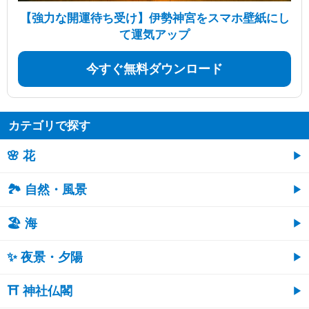
【強力な開運待ち受け】伊勢神宮をスマホ壁紙にし
て運気アップ
今すぐ無料ダウンロード
カテゴリで探す
🌸 花
🏞️ 自然・風景
🏖 海
✨ 夜景・夕陽
⛩ 神社仏閣