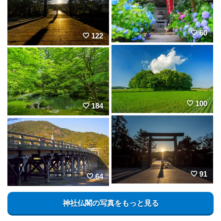
60
122
100
184
91
64
神社仏閣の写真をもっと見る