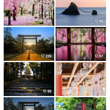
80
95
226
97
89
87