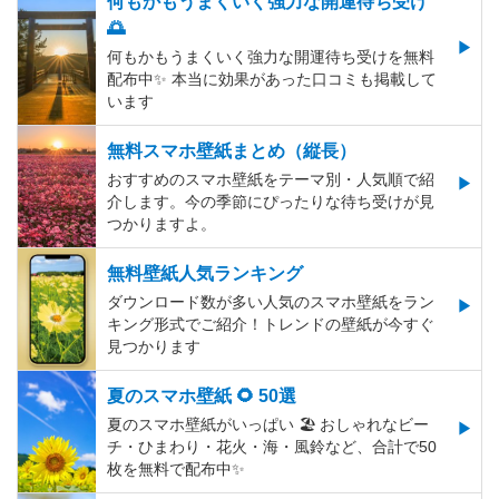
何もかもうまくいく強力な開運待ち受け
🌅
何もかもうまくいく強力な開運待ち受けを無料
配布中✨️ 本当に効果があった口コミも掲載して
います
無料スマホ壁紙まとめ（縦長）
おすすめのスマホ壁紙をテーマ別・人気順で紹
介します。今の季節にぴったりな待ち受けが見
つかりますよ。
無料壁紙人気ランキング
ダウンロード数が多い人気のスマホ壁紙をラン
キング形式でご紹介！トレンドの壁紙が今すぐ
見つかります
夏のスマホ壁紙 🌻 50選
夏のスマホ壁紙がいっぱい 🏖 おしゃれなビー
チ・ひまわり・花火・海・風鈴など、合計で50
枚を無料で配布中✨