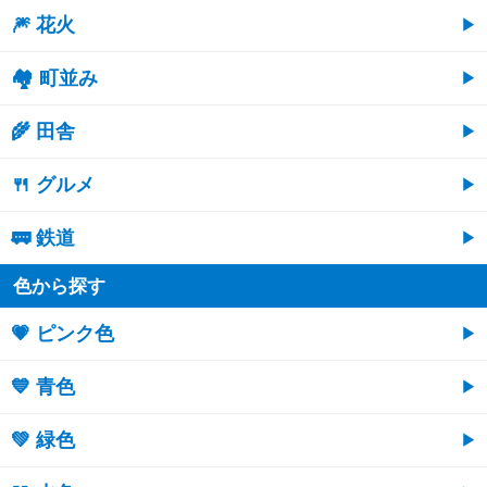
🎆 花火
🏘 町並み
🌾 田舎
🍴 グルメ
🚃 鉄道
色から探す
💗 ピンク色
💙 青色
💚 緑色