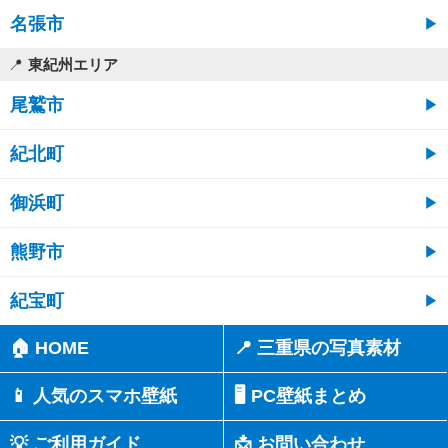
名張市
東紀州エリア
尾鷲市
紀北町
御浜町
熊野市
紀宝町
🏠 HOME
📍 三重県の写真素材
📱 人気のスマホ壁紙
🖥️ PC壁紙まとめ
💡 ご利用ガイド
📩 お問い合わせ