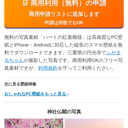
🛒 商用利用（無料）の申請
商用申請リストに追加します
申請は何枚でもOK
無料の写真素材「ハートの紅葉模様」は高画質なPC壁
紙とiPhone・Androidに対応した縦長のスマホ壁紙を無
料でダウンロードできます。三重県の円光寺で
ふがま
るちゃん
が撮影した写真です。商用利用OKのフリー写
真素材ですが、
利用規約
を守ってご利用ください。
次に見る壁紙特集
おしゃれなPC壁紙をもっと見る
神社仏閣の写真