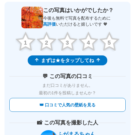
この写真はいかがでしたか？
今後も無料で写真を配布するために
高評価
いただけると嬉しいです 💖
1
2
3
4
5
まずは★をタップしてね
💬 この写真の口コミ
まだ口コミがありません。
最初の1件を投稿しませんか？
👑 口コミで人気の壁紙を見る
📸 この写真を撮影した人
ふがまるちゃん