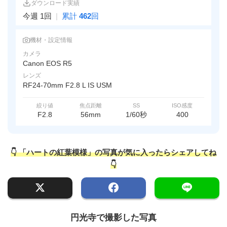
ダウンロード実績
今週 1回
|
累計
462
回
機材・設定情報
カメラ
Canon EOS R5
レンズ
RF24-70mm F2.8 L IS USM
絞り値
焦点距離
SS
ISO感度
F2.8
56mm
1/60秒
400
👇 「ハートの紅葉模様」の写真が気に入ったらシェアしてね
👇
円光寺で撮影した写真