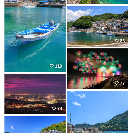
83
119
77
74