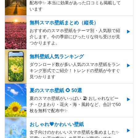
配布中✨️ 本当に効果があった口コミも掲載して
います
無料スマホ壁紙まとめ（縦長）
おすすめのスマホ壁紙をテーマ別・人気順で紹
介します。今の季節にぴったりな待ち受けが見
つかりますよ。
無料壁紙人気ランキング
ダウンロード数が多い人気のスマホ壁紙をラン
キング形式でご紹介！トレンドの壁紙が今すぐ
見つかります
夏のスマホ壁紙 🌻 50選
夏のスマホ壁紙がいっぱい 🏖 おしゃれなビー
チ・ひまわり・花火・海・風鈴など、合計で50
枚を無料で配布中✨
おしゃれ💗かわいい壁紙
女子向けのかわいいスマホ壁紙を集めました✨