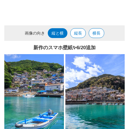
画像の向き
縦と横
縦長
横長
新作のスマホ壁紙✨️6/20追加