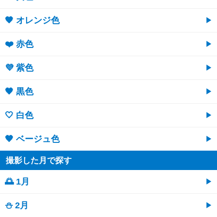
🧡 オレンジ色
❤️ 赤色
💜 紫色
🖤 黒色
🤍 白色
🤎 ベージュ色
撮影した月で探す
🌅 1月
⛄ 2月