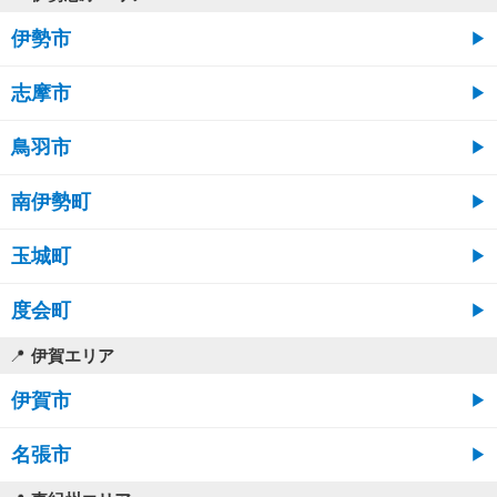
伊勢市
志摩市
鳥羽市
南伊勢町
玉城町
度会町
伊賀エリア
伊賀市
名張市