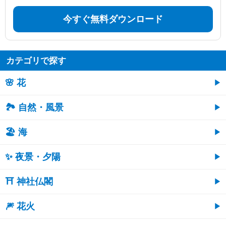
今すぐ無料ダウンロード
カテゴリで探す
🌸 花
🏞️ 自然・風景
🏖 海
✨ 夜景・夕陽
⛩ 神社仏閣
🎆 花火