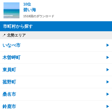
10位
碧い海
1518回のダウンロード
市町村から探す
北勢エリア
いなべ市
木曽岬町
東員町
菰野町
桑名市
鈴鹿市