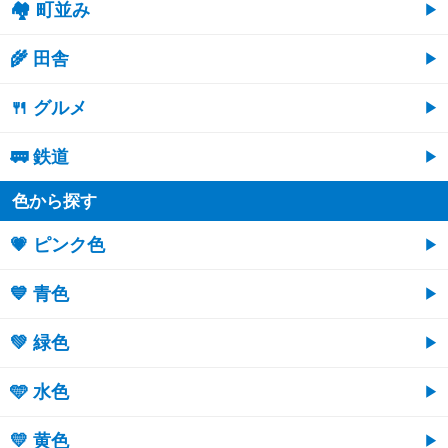
🏘 町並み
🌾 田舎
🍴 グルメ
🚃 鉄道
色から探す
💗 ピンク色
💙 青色
💚 緑色
🩵 水色
💛 黄色