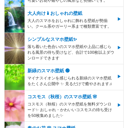
可愛いお花や癒やしの風景など勢揃いです。
大人向け📱おしゃれの壁紙
大人のスマホをおしゃれに飾れる壁紙が勢揃
い。クール系やガーリー系まで種類豊富です。
シンプルなスマホ壁紙✨
落ち着いた色合いのスマホ壁紙や上品に感じら
れる風景の待ち受けなど、合計で100枚以上ダウ
ンロードできます
新緑のスマホ壁紙 🟢
マイナスイオンを感じられる新緑のスマホ壁紙
をたくさん公開中 ✨ 見るだけで癒やされます♫
コスモス（秋桜）のスマホ壁紙 🌸
コスモス（秋桜）のスマホ壁紙を無料ダウンロ
ード✨️ おしゃれ・かわいいコスモスの待ち受け
を50枚集めました✨️
春のお花 🌸 スマホ壁紙