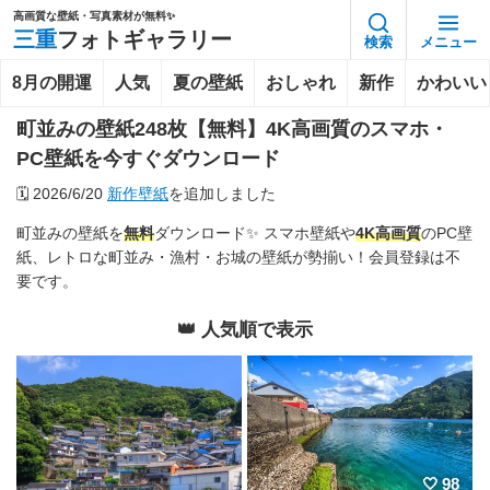
高画質な壁紙・写真素材が無料✨️
三重
フォトギャラリー
検索
メニュー
8月の開運
人気
夏の壁紙
おしゃれ
新作
かわいい
町並みの壁紙248枚【無料】4K高画質のスマホ・
PC壁紙を今すぐダウンロード
🗓️
2026/6/20
新作壁紙
を追加しました
町並みの壁紙を
無料
ダウンロード✨ スマホ壁紙や
4K
高画質
のPC壁
紙、レトロな町並み・漁村・お城の壁紙が勢揃い！会員登録は不
要です。
👑 人気順で表示
98