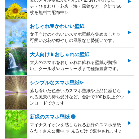
夏のスマホ壁紙がいっぱい 🏖 おしゃれなビー
チ・ひまわり・花火・海・風鈴など、合計で50
枚を無料で配布中✨
おしゃれ💗かわいい壁紙
女子向けのかわいいスマホ壁紙を集めました✨
可愛いお花や癒やしの風景など勢揃いです。
大人向け📱おしゃれの壁紙
大人のスマホをおしゃれに飾れる壁紙が勢揃
い。クール系やガーリー系まで種類豊富です。
シンプルなスマホ壁紙✨
落ち着いた色合いのスマホ壁紙や上品に感じら
れる風景の待ち受けなど、合計で100枚以上ダウ
ンロードできます
新緑のスマホ壁紙 🟢
マイナスイオンを感じられる新緑のスマホ壁紙
をたくさん公開中 ✨ 見るだけで癒やされます♫