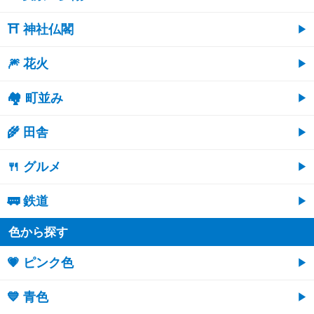
⛩ 神社仏閣
🎆 花火
🏘 町並み
🌾 田舎
🍴 グルメ
🚃 鉄道
色から探す
💗 ピンク色
💙 青色