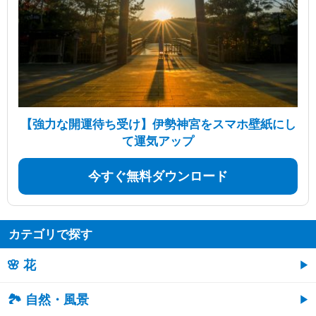
【強力な開運待ち受け】伊勢神宮をスマホ壁紙にし
て運気アップ
今すぐ無料ダウンロード
カテゴリで探す
🌸 花
🏞️ 自然・風景