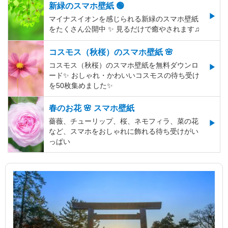
新緑のスマホ壁紙 🟢
マイナスイオンを感じられる新緑のスマホ壁紙
をたくさん公開中 ✨ 見るだけで癒やされます♫
コスモス（秋桜）のスマホ壁紙 🌸
コスモス（秋桜）のスマホ壁紙を無料ダウンロ
ード✨️ おしゃれ・かわいいコスモスの待ち受け
を50枚集めました✨️
春のお花 🌸 スマホ壁紙
薔薇、チューリップ、桜、ネモフィラ、菜の花
など、スマホをおしゃれに飾れる待ち受けがい
っぱい