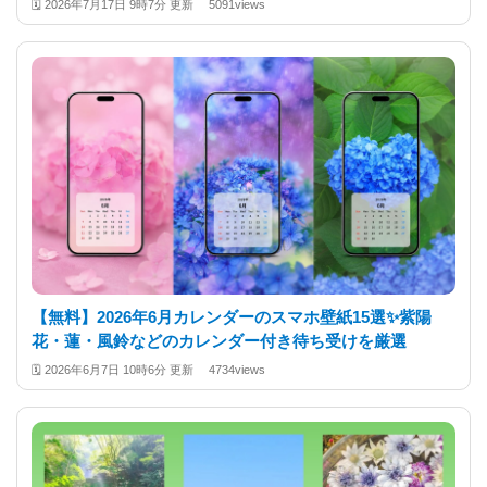
🗓️
2026年7月17日 9時7分 更新
5091views
【無料】2026年6月カレンダーのスマホ壁紙15選✨️紫陽
花・蓮・風鈴などのカレンダー付き待ち受けを厳選
🗓️
2026年6月7日 10時6分 更新
4734views