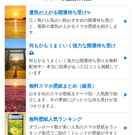
運気が上がる開運待ち受け✨
江ノ島の人気占い師おすすめの開運待ち受け
と、最新の運気が上がるスマホ壁紙を紹介しま
す。
何もかもうまくいく強力な開運待ち受け
🌅
何もかもうまくいく強力な開運待ち受けを無料
配布中✨️ 本当に効果があった口コミも掲載して
います
無料スマホ壁紙まとめ（縦長）
おすすめのスマホ壁紙をテーマ別・人気順で紹
介します。今の季節にぴったりな待ち受けが見
つかりますよ。
無料壁紙人気ランキング
ダウンロード数が多い人気のスマホ壁紙をラン
キング形式でご紹介！トレンドの壁紙が今すぐ