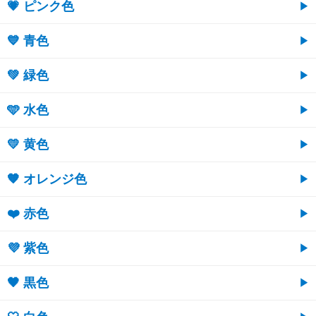
💗 ピンク色
💙 青色
💚 緑色
🩵 水色
💛 黄色
🧡 オレンジ色
❤️ 赤色
💜 紫色
🖤 黒色