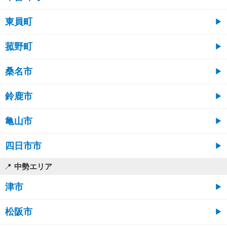
東員町
菰野町
桑名市
鈴鹿市
亀山市
四日市市
中勢エリア
津市
松阪市