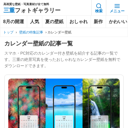
高画質な壁紙・写真素材が全て無料
三重
フォトギャラリー
検索
メニュー
8月の開運
人気
夏の壁紙
おしゃれ
新作
かわいい
トップ
›
壁紙の特集記事
›
カレンダー壁紙
カレンダー壁紙の記事一覧
スマホ・PC対応のカレンダー付き壁紙を紹介する記事の一覧で
す。三重の絶景写真を使ったおしゃれなカレンダー壁紙を無料で
ダウンロードできます。