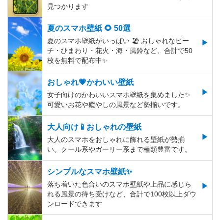
見つかります
夏のスマホ壁紙 🌻 50選
夏のスマホ壁紙がいっぱい 🏖 おしゃれなビー
チ・ひまわり・花火・海・風鈴など、合計で50
枚を無料で配布中✨
おしゃれ💗かわいい壁紙
女子向けのかわいいスマホ壁紙を集めました✨
可愛いお花や癒やしの風景など勢揃いです。
大人向け📱おしゃれの壁紙
大人のスマホをおしゃれに飾れる壁紙が勢揃
い。クール系やガーリー系まで種類豊富です。
シンプルなスマホ壁紙✨
落ち着いた色合いのスマホ壁紙や上品に感じら
れる風景の待ち受けなど、合計で100枚以上ダウ
ンロードできます