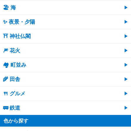
🏖 海
✨ 夜景・夕陽
⛩ 神社仏閣
🎆 花火
🏘 町並み
🌾 田舎
🍴 グルメ
🚃 鉄道
色から探す