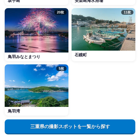
坂手島
安楽島海水浴場
20枚
11枚
石鏡町
鳥羽みなとまつり
5枚
鳥羽湾
三重県の撮影スポットを一覧から探す