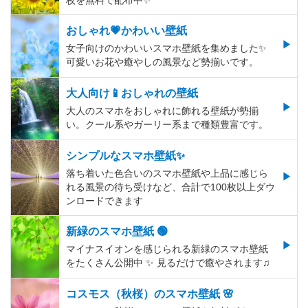
枚を無料で配布中✨
おしゃれ💗かわいい壁紙
女子向けのかわいいスマホ壁紙を集めました✨
可愛いお花や癒やしの風景など勢揃いです。
大人向け📱おしゃれの壁紙
大人のスマホをおしゃれに飾れる壁紙が勢揃
い。クール系やガーリー系まで種類豊富です。
シンプルなスマホ壁紙✨
落ち着いた色合いのスマホ壁紙や上品に感じら
れる風景の待ち受けなど、合計で100枚以上ダウ
ンロードできます
新緑のスマホ壁紙 🟢
マイナスイオンを感じられる新緑のスマホ壁紙
をたくさん公開中 ✨ 見るだけで癒やされます♫
コスモス（秋桜）のスマホ壁紙 🌸