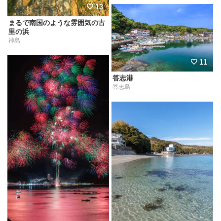
13
まるで南国のような雰囲気の古
里の浜
神島
11
答志港
答志島