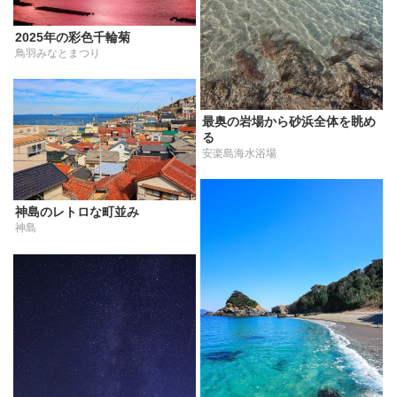
2025年の彩色千輪菊
鳥羽みなとまつり
最奥の岩場から砂浜全体を眺め
る
安楽島海水浴場
神島のレトロな町並み
神島