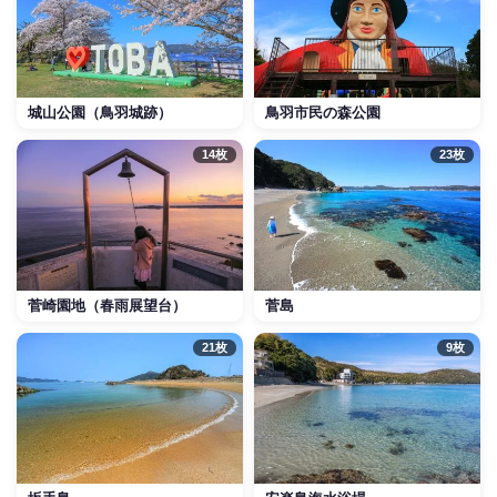
城山公園（鳥羽城跡）
鳥羽市民の森公園
14枚
23枚
菅崎園地（春雨展望台）
菅島
21枚
9枚