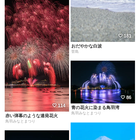
181
おだやかな白波
菅島
86
114
青の花火に染まる鳥羽湾
鳥羽みなとまつり
赤い弾幕のような連発花火
鳥羽みなとまつり