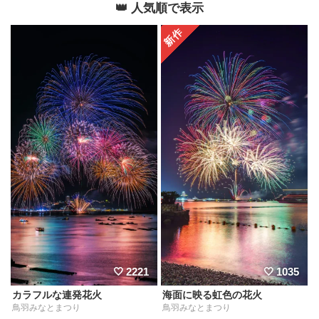
👑 人気順で表示
2221
1035
カラフルな連発花火
海面に映る虹色の花火
鳥羽みなとまつり
鳥羽みなとまつり