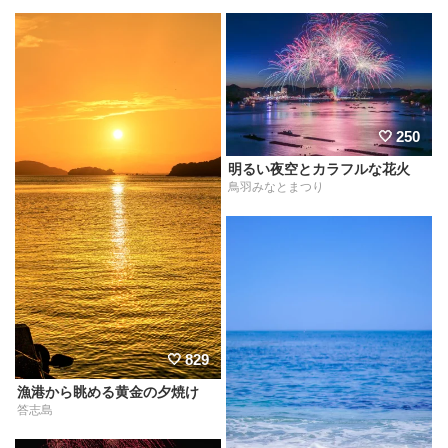
250
明るい夜空とカラフルな花火
鳥羽みなとまつり
829
漁港から眺める黄金の夕焼け
答志島