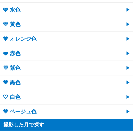
🩵 水色
💛 黄色
🧡 オレンジ色
❤️ 赤色
💜 紫色
🖤 黒色
🤍 白色
🤎 ベージュ色
撮影した月で探す