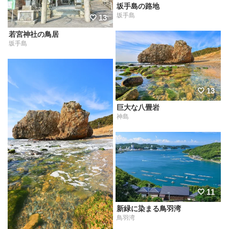
坂手島の路地
坂手島
13
若宮神社の鳥居
坂手島
13
巨大な八畳岩
神島
11
新緑に染まる鳥羽湾
鳥羽湾