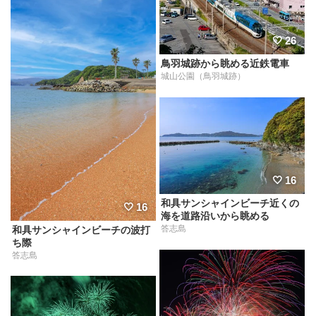
26
鳥羽城跡から眺める近鉄電車
城山公園（鳥羽城跡）
16
和具サンシャインビーチ近くの
16
海を道路沿いから眺める
答志島
和具サンシャインビーチの波打
ち際
答志島