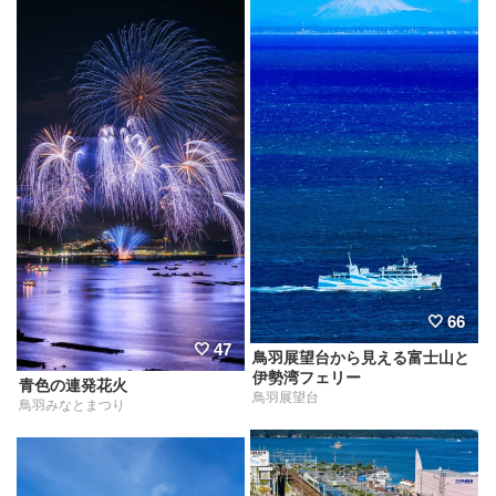
66
47
鳥羽展望台から見える富士山と
伊勢湾フェリー
青色の連発花火
鳥羽展望台
鳥羽みなとまつり