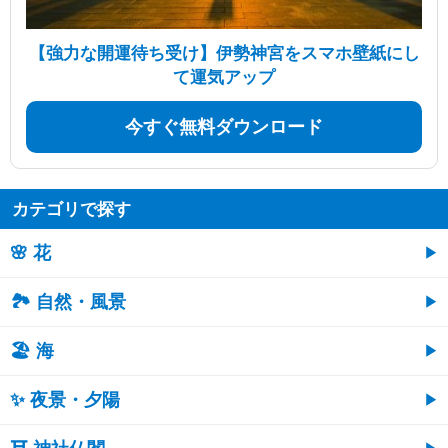
【強力な開運待ち受け】伊勢神宮をスマホ壁紙にし
て運気アップ
今すぐ無料ダウンロード
カテゴリで探す
🌸 花
🏞️ 自然・風景
🏖 海
✨ 夜景・夕陽