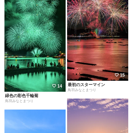
15
最初のスターマイン
14
鳥羽みなとまつり
緑色の彩色千輪菊
鳥羽みなとまつり