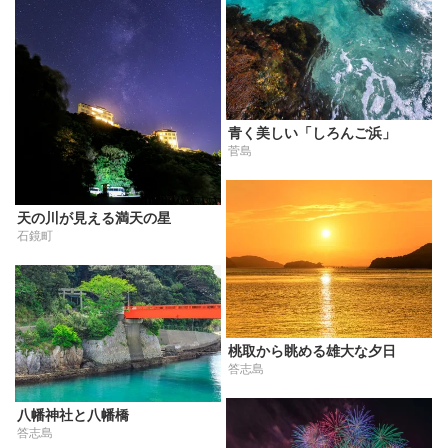
青く美しい「しろんご浜」
菅島
天の川が見える満天の星
石鏡町
桃取から眺める雄大な夕日
答志島
八幡神社と八幡橋
答志島