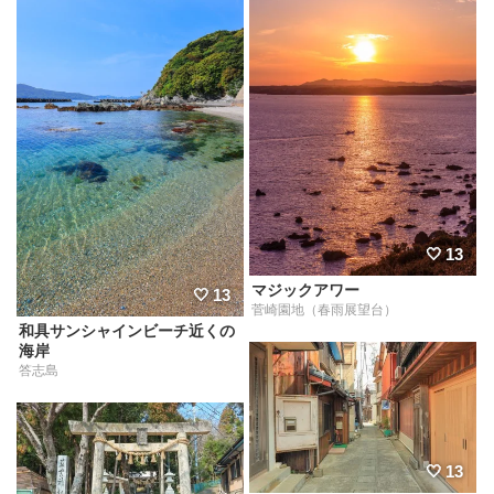
13
マジックアワー
13
菅崎園地（春雨展望台）
和具サンシャインビーチ近くの
海岸
答志島
13