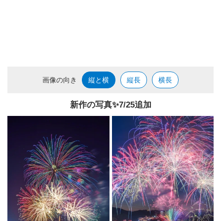
画像の向き
縦と横
縦長
横長
新作の写真✨️7/25追加