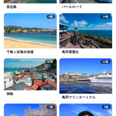
答志島
パールロード
4枚
14枚
千鳥ヶ浜海水浴場
鳥羽展望台
42枚
11枚
神島
鳥羽マリンターミナル
7枚
5枚