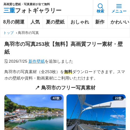
高画質な壁紙・写真素材が全て無料
三重
フォトギャラリー
検索
メニュー
8月の開運
人気
夏の壁紙
おしゃれ
新作
かわいい
トップ
›
鳥羽市の写真
鳥羽市の写真253枚【無料】高画質フリー素材・壁
紙
🗓️
2026/7/25
新作壁紙
を追加しました
鳥羽市の写真素材（全253枚）を
無料
ダウンロードできます。スマ
ホの壁紙や資料・動画素材にご利用いただけます。
📍 鳥羽市のフリー写真素材
47枚
22枚