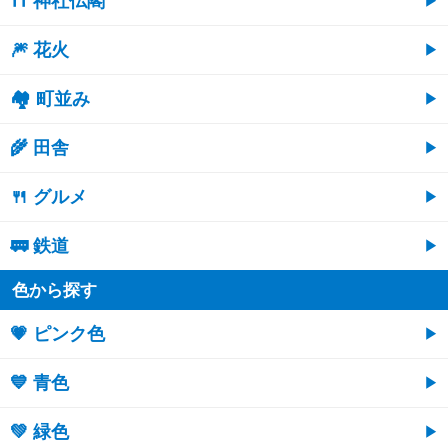
⛩ 神社仏閣
🎆 花火
🏘 町並み
🌾 田舎
🍴 グルメ
🚃 鉄道
色から探す
💗 ピンク色
💙 青色
💚 緑色