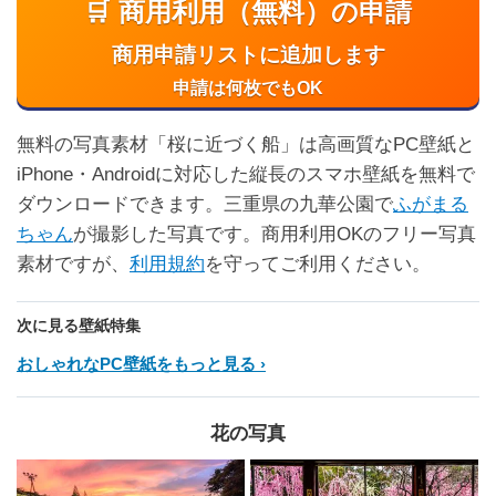
🛒 商用利用（無料）の申請
商用申請リストに追加します
申請は何枚でもOK
無料の写真素材「桜に近づく船」は高画質なPC壁紙と
iPhone・Androidに対応した縦長のスマホ壁紙を無料で
ダウンロードできます。三重県の九華公園で
ふがまる
ちゃん
が撮影した写真です。商用利用OKのフリー写真
素材ですが、
利用規約
を守ってご利用ください。
次に見る壁紙特集
おしゃれなPC壁紙をもっと見る
花の写真