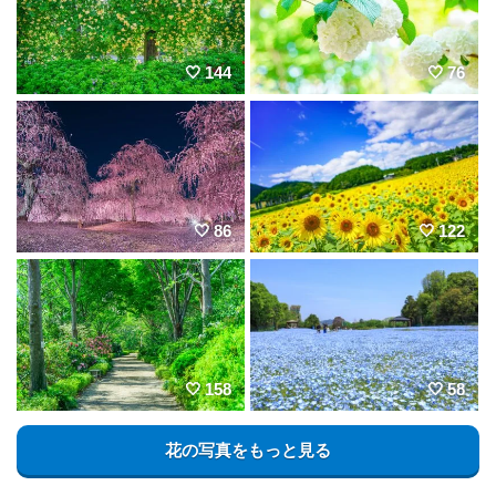
144
76
86
122
158
58
花の写真をもっと見る