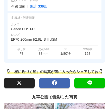
ダウンロード実績
今週 1回
|
累計
336
回
機材・設定情報
カメラ
Canon EOS 6D
レンズ
EF70-200mm f/2.8L IS II USM
絞り値
焦点距離
SS
ISO感度
F8
88mm
1/80秒
125
👇 「桜に近づく船」の写真が気に入ったらシェアしてね 👇
九華公園で撮影した写真