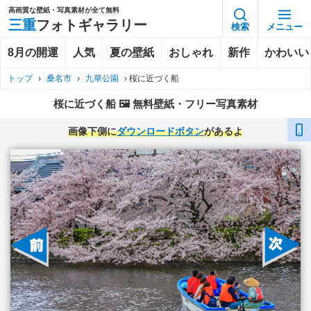
高画質な壁紙・写真素材が全て無料
三重
フォトギャラリー
検索
メニュー
8月の開運
人気
夏の壁紙
おしゃれ
新作
かわいい
トップ
›
桑名市
›
九華公園
›
桜に近づく船
桜に近づく船 🖼️ 無料壁紙・フリー写真素材
画像下側に
ダウンロードボタン
があるよ