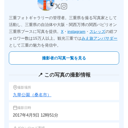
三重フォトギャラリーの管理者。三重県を撮る写真家として
活動し、三重県の自治体や大阪・関西万博の関西パビリオン
三重県ブースに写真を提供。
X
・
instagram
・
スレッズ
の総フ
ォロワー数は15万人以上。観光三重では
みえ旅アンバサダー
として三重の魅力を発信中。
撮影者の写真一覧を見る
📍 この写真の撮影情報
撮影場所
九華公園（桑名市）
撮影日時
2017年4月9日 12時51分