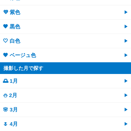
💜 紫色
🖤 黒色
🤍 白色
🤎 ベージュ色
撮影した月で探す
🌅 1月
⛄ 2月
🌸 3月
🌷 4月