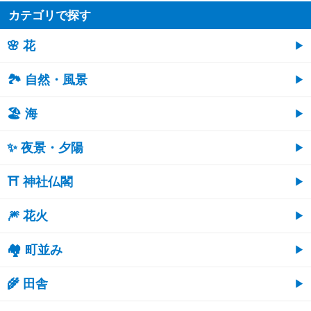
カテゴリで探す
🌸 花
🏞️ 自然・風景
🏖 海
✨ 夜景・夕陽
⛩ 神社仏閣
🎆 花火
🏘 町並み
🌾 田舎