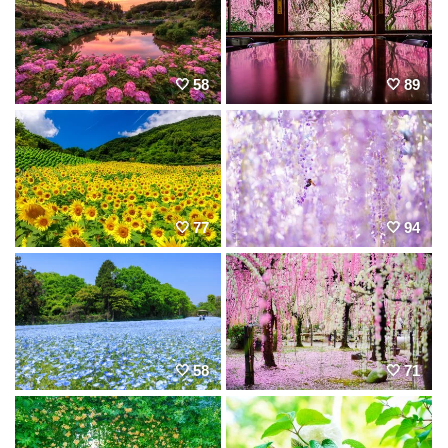
58
89
77
94
58
71