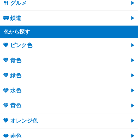
🍴 グルメ
🚃 鉄道
色から探す
💗 ピンク色
💙 青色
💚 緑色
🩵 水色
💛 黄色
🧡 オレンジ色
❤️ 赤色