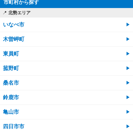
市町村から探す
北勢エリア
いなべ市
木曽岬町
東員町
菰野町
桑名市
鈴鹿市
亀山市
四日市市