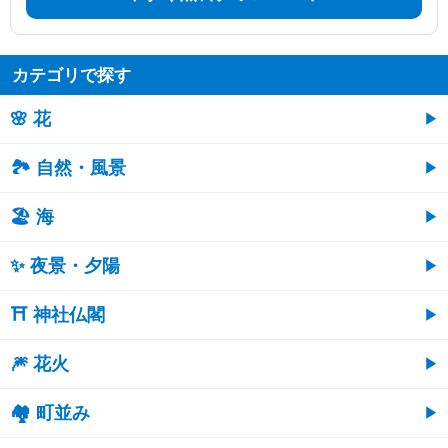
カテゴリで探す
🌸 花
🏞️ 自然・風景
🏖 海
✨ 夜景・夕陽
⛩ 神社仏閣
🎆 花火
🏘 町並み