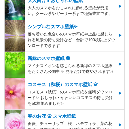
大人向け📱おしゃれの壁紙
大人のスマホをおしゃれに飾れる壁紙が勢揃
い。クール系やガーリー系まで種類豊富です。
シンプルなスマホ壁紙✨
落ち着いた色合いのスマホ壁紙や上品に感じら
れる風景の待ち受けなど、合計で100枚以上ダウ
ンロードできます
新緑のスマホ壁紙 🟢
マイナスイオンを感じられる新緑のスマホ壁紙
をたくさん公開中 ✨ 見るだけで癒やされます♫
コスモス（秋桜）のスマホ壁紙 🌸
コスモス（秋桜）のスマホ壁紙を無料ダウンロ
ード✨️ おしゃれ・かわいいコスモスの待ち受け
を50枚集めました✨️
春のお花 🌸 スマホ壁紙
薔薇、チューリップ、桜、ネモフィラ、菜の花