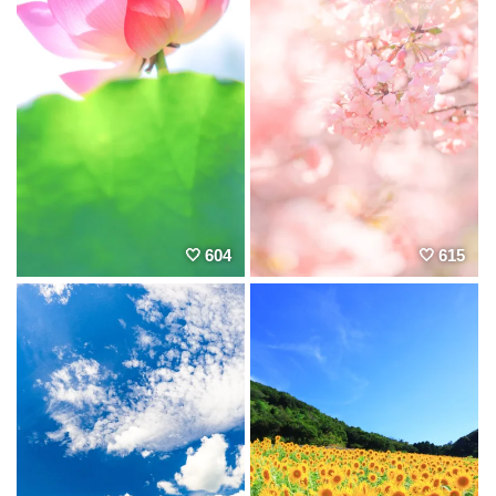
604
615