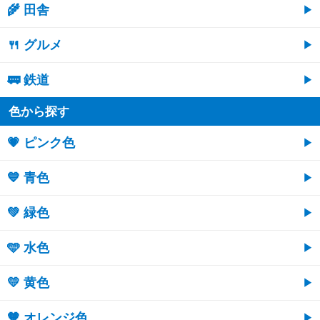
🌾 田舎
🍴 グルメ
🚃 鉄道
色から探す
💗 ピンク色
💙 青色
💚 緑色
🩵 水色
💛 黄色
🧡 オレンジ色