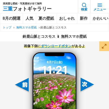
高画質な壁紙・写真素材が全て無料
三重
フォトギャラリー
検索
メニュー
8月の開運
人気
夏の壁紙
おしゃれ
新作
かわいい
トップ
›
無料スマホ壁紙
›
鈴鹿山脈とコスモス
鈴鹿山脈とコスモス 📱 無料スマホ壁紙
画像下側に
ダウンロードボタン
があるよ
8月7日(金)
11:21