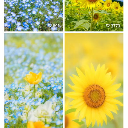
891
3773