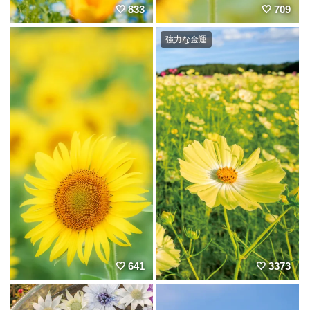
833
709
強力な金運
641
3373