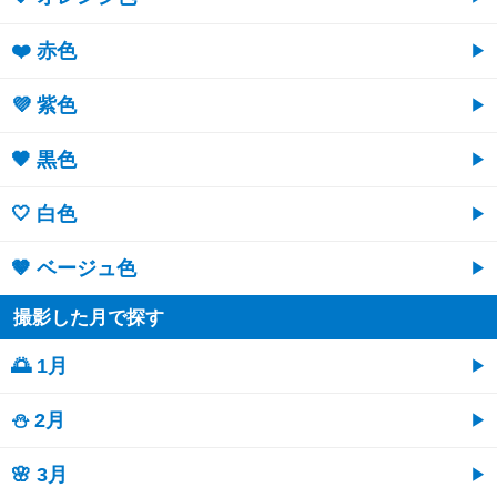
❤️ 赤色
💜 紫色
🖤 黒色
🤍 白色
🤎 ベージュ色
撮影した月で探す
🌅 1月
⛄ 2月
🌸 3月