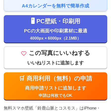
A4カレンダーを無料で簡単作成
🖥️ PC壁紙・印刷用
PCの大画面や印刷素材に最適
4000px × 6000px（2.1MB）
この写真にいいねする
いいねリストに追加します
🛒 商用利用（無料）の申請
商用申請リストに追加します
申請は何枚でもOK
無料スマホ壁紙「鈴鹿山脈とコスモス」はiPhone・