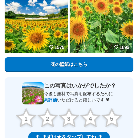
1575
1893
花の壁紙はこちら
この写真はいかがでしたか？
今後も無料で写真を配布するために
高評価
いただけると嬉しいです 💖
1
2
3
4
5
まずは★をタップしてね