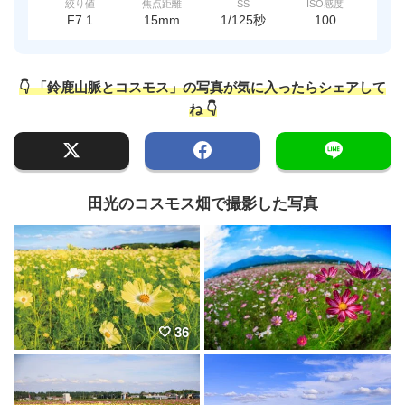
絞り値
焦点距離
SS
ISO感度
F7.1
15mm
1/125秒
100
👇 「鈴鹿山脈とコスモス」の写真が気に入ったらシェアして
ね 👇
田光のコスモス畑で撮影した写真
36