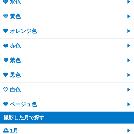
🩵 水色
💛 黄色
🧡 オレンジ色
❤️ 赤色
💜 紫色
🖤 黒色
🤍 白色
🤎 ベージュ色
撮影した月で探す
🌅 1月