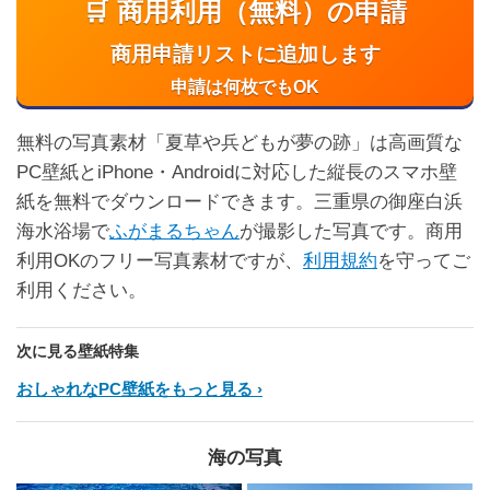
🛒 商用利用（無料）の申請
商用申請リストに追加します
申請は何枚でもOK
無料の写真素材「夏草や兵どもが夢の跡」は高画質な
PC壁紙とiPhone・Androidに対応した縦長のスマホ壁
紙を無料でダウンロードできます。三重県の御座白浜
海水浴場で
ふがまるちゃん
が撮影した写真です。商用
利用OKのフリー写真素材ですが、
利用規約
を守ってご
利用ください。
次に見る壁紙特集
おしゃれなPC壁紙をもっと見る
海の写真