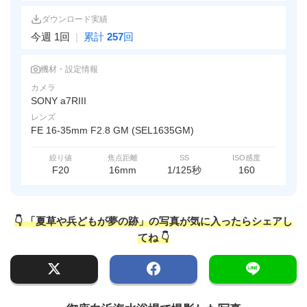
ダウンロード実績
今週 1回
|
累計
257
回
機材・設定情報
カメラ
SONY a7RIII
レンズ
FE 16-35mm F2.8 GM (SEL1635GM)
絞り値
焦点距離
SS
ISO感度
F20
16mm
1/125秒
160
👇 「夏草や兵どもが夢の跡」の写真が気に入ったらシェアし
てね 👇