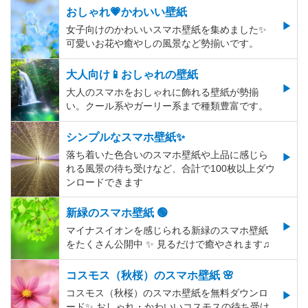
おしゃれ💗かわいい壁紙
女子向けのかわいいスマホ壁紙を集めました✨
可愛いお花や癒やしの風景など勢揃いです。
大人向け📱おしゃれの壁紙
大人のスマホをおしゃれに飾れる壁紙が勢揃
い。クール系やガーリー系まで種類豊富です。
シンプルなスマホ壁紙✨
落ち着いた色合いのスマホ壁紙や上品に感じら
れる風景の待ち受けなど、合計で100枚以上ダウ
ンロードできます
新緑のスマホ壁紙 🟢
マイナスイオンを感じられる新緑のスマホ壁紙
をたくさん公開中 ✨ 見るだけで癒やされます♫
コスモス（秋桜）のスマホ壁紙 🌸
コスモス（秋桜）のスマホ壁紙を無料ダウンロ
ード✨️ おしゃれ・かわいいコスモスの待ち受け