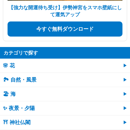
【強力な開運待ち受け】伊勢神宮をスマホ壁紙にし
て運気アップ
今すぐ無料ダウンロード
カテゴリで探す
🌸 花
🏞️ 自然・風景
🏖 海
✨ 夜景・夕陽
⛩ 神社仏閣