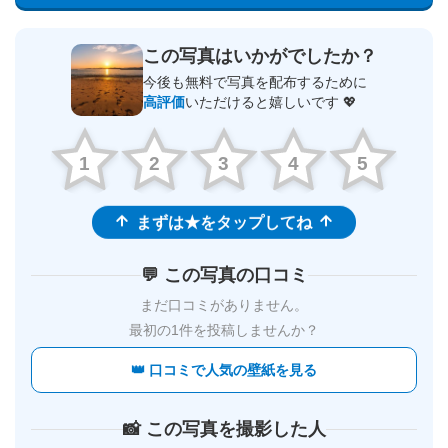
この写真はいかがでしたか？
今後も無料で写真を配布するために
高評価
いただけると嬉しいです 💖
1
2
3
4
5
まずは★をタップしてね
💬 この写真の口コミ
まだ口コミがありません。
最初の1件を投稿しませんか？
👑 口コミで人気の壁紙を見る
📸 この写真を撮影した人