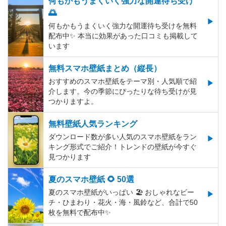
何もかもうまくいく強力な開運待ち受け
🌅
何もかもうまくいく強力な開運待ち受けを無料
配布中✨️ 本当に効果があった口コミも掲載して
います
無料スマホ壁紙まとめ（縦長）
おすすめのスマホ壁紙をテーマ別・人気順で紹
介します。今の季節にぴったりな待ち受けが見
つかりますよ。
無料壁紙人気ランキング
ダウンロード数が多い人気のスマホ壁紙をラン
キング形式でご紹介！トレンドの壁紙が今すぐ
見つかります
夏のスマホ壁紙 🌻 50選
夏のスマホ壁紙がいっぱい 🏖 おしゃれなビー
チ・ひまわり・花火・海・風鈴など、合計で50
枚を無料で配布中✨