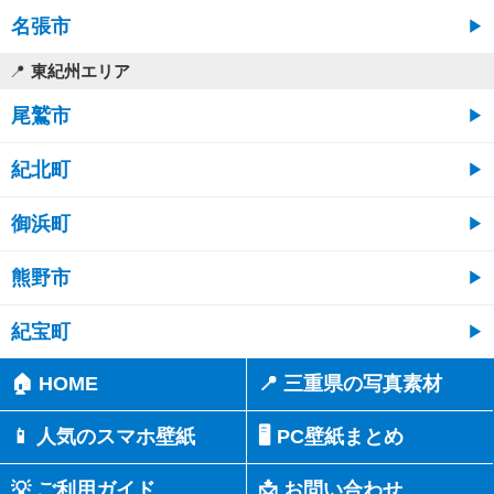
名張市
東紀州エリア
尾鷲市
紀北町
御浜町
熊野市
紀宝町
🏠 HOME
📍 三重県の写真素材
📱 人気のスマホ壁紙
🖥️ PC壁紙まとめ
💡 ご利用ガイド
📩 お問い合わせ