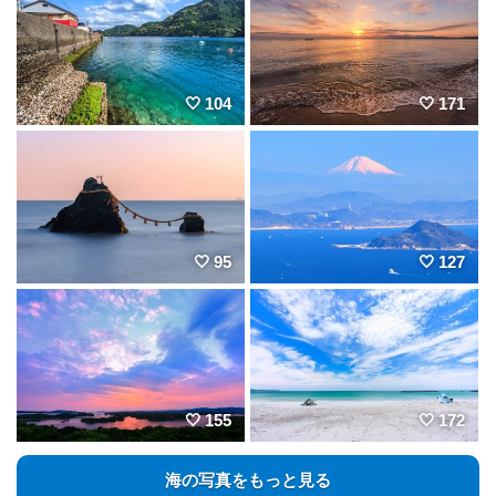
104
171
95
127
155
172
海の写真をもっと見る