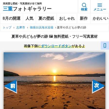
高画質な壁紙・写真素材が全て無料
三重
フォトギャラリー
検索
メニュー
8月の開運
人気
夏の壁紙
おしゃれ
新作
かわいい
トップ
›
志摩市
›
御座白浜海水浴場
›
夏草や兵どもが夢の跡
夏草や兵どもが夢の跡 🖼️ 無料壁紙・フリー写真素材
画像下側に
ダウンロードボタン
があるよ