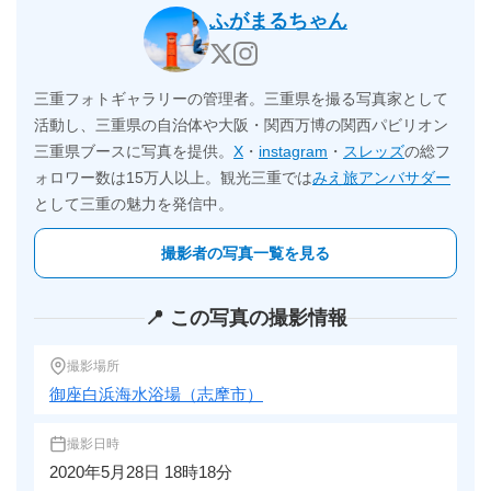
ふがまるちゃん
三重フォトギャラリーの管理者。三重県を撮る写真家として
活動し、三重県の自治体や大阪・関西万博の関西パビリオン
三重県ブースに写真を提供。
X
・
instagram
・
スレッズ
の総フ
ォロワー数は15万人以上。観光三重では
みえ旅アンバサダー
として三重の魅力を発信中。
撮影者の写真一覧を見る
📍 この写真の撮影情報
撮影場所
御座白浜海水浴場（志摩市）
撮影日時
2020年5月28日 18時18分