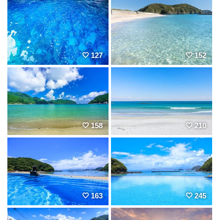
127
152
158
210
163
245