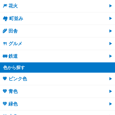
🎆 花火
🏘 町並み
🌾 田舎
🍴 グルメ
🚃 鉄道
色から探す
💗 ピンク色
💙 青色
💚 緑色