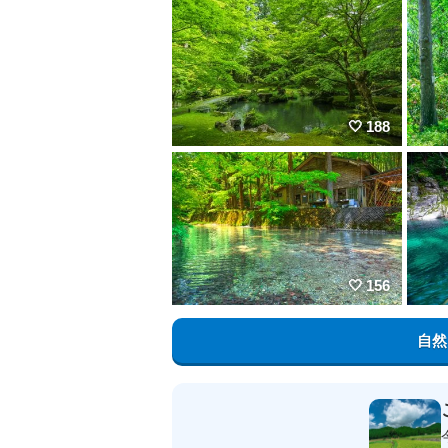
188
156
自然