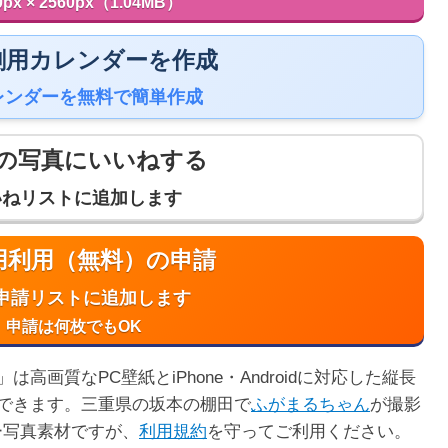
0px × 2560px（1.04MB）
 印刷用カレンダーを作成
レンダーを無料で簡単作成
の写真にいいねする
いねリストに追加します
商用利用（無料）の申請
申請リストに追加します
申請は何枚でもOK
画質なPC壁紙とiPhone・Androidに対応した縦長
できます。三重県の坂本の棚田で
ふがまるちゃん
が撮影
ー写真素材ですが、
利用規約
を守ってご利用ください。