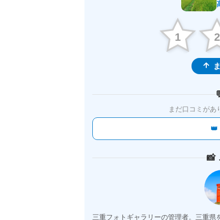
1
ま
まだ口コミがあ


三重フォトギャラリーの管理者。三重県