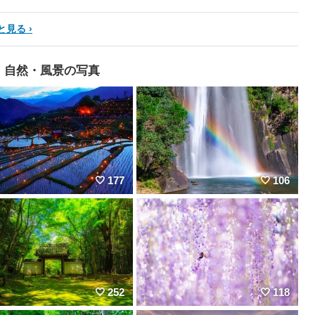
と見る
自然・風景の写真
177
106
252
118