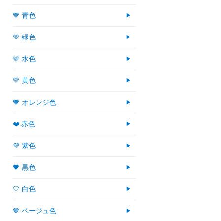
💙 青色
💚 緑色
🩵 水色
💛 黄色
🧡 オレンジ色
❤️ 赤色
💜 紫色
🖤 黒色
🤍 白色
🤎 ベージュ色