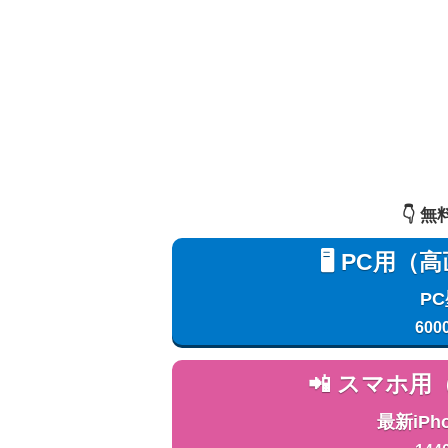
👇️
🖥️ PC
P
600
📲 スマホ
最新iPh