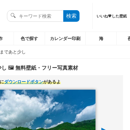
いいね💖した壁紙
作
色で探す
カレンダー印刷
海
まであと少し
し 🖼️ 無料壁紙・フリー写真素材
に
ダウンロードボタン
があるよ