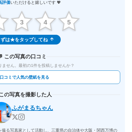
高評価
いただけると嬉しいです 💖
2
3
4
5
ずは★をタップしてね
💬 この写真の口コミ
りません。
最初の1件を投稿しませんか？
 口コミで人気の壁紙を見る
 この写真を撮影した人
ふがまるちゃん
を撮る写真家として活動し、三重県の自治体や大阪・関西万博の