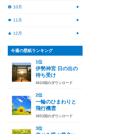
🎃 10月
🍁 11月
🎄 12月
今週の壁紙ランキング
1位
伊勢神宮 日の出の
待ち受け
4624回のダウンロード
2位
一輪のひまわりと
飛行機雲
3653回のダウンロード
3位