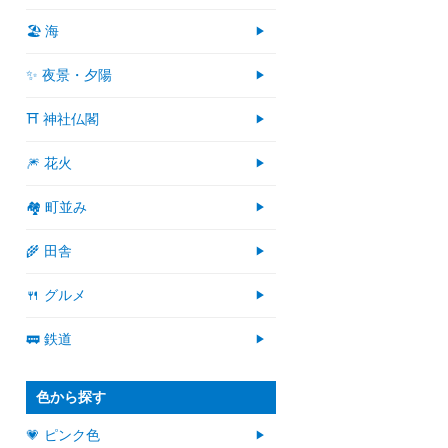
🏖 海
✨ 夜景・夕陽
⛩ 神社仏閣
🎆 花火
🏘 町並み
🌾 田舎
🍴 グルメ
🚃 鉄道
色から探す
💗 ピンク色