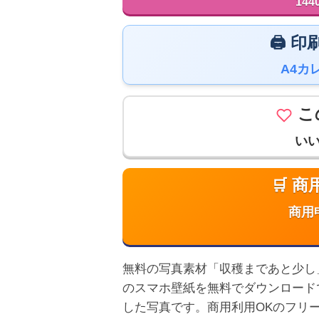
144
🖨️
A4カ
こ
い
🛒 
商用
無料の写真素材「収穫まであと少し」は高
のスマホ壁紙を無料でダウンロード
した写真です。商用利用OKのフリ