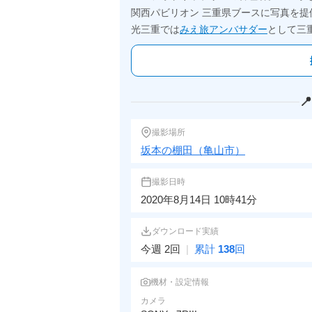
関西パビリオン 三重県ブースに写真を提
光三重では
みえ旅アンバサダー
として三

撮影場所
坂本の棚田（亀山市）
撮影日時
2020年8月14日 10時41分
ダウンロード実績
今週 2回
|
累計
138
回
機材・設定情報
カメラ