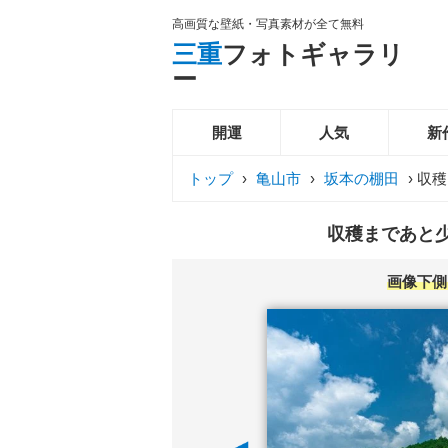
高画質な壁紙・写真素材が全て無料
三重
フォトギャラリ
ー
開運
人気
新
トップ
›
亀山市
›
坂本の棚田
›
収穫
収穫まであと少
画像下側