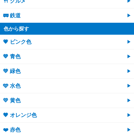
🍴 グルメ
🚃 鉄道
色から探す
💗 ピンク色
💙 青色
💚 緑色
🩵 水色
💛 黄色
🧡 オレンジ色
❤️ 赤色