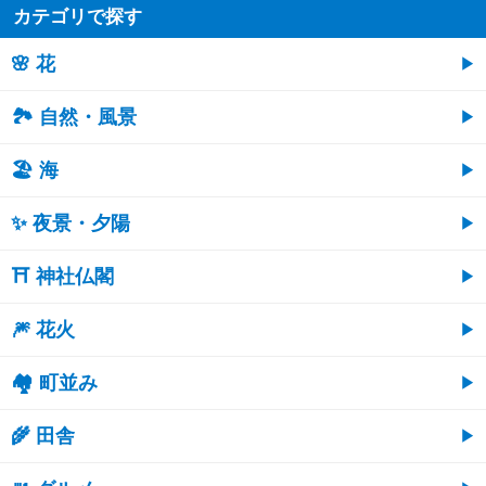
カテゴリで探す
🌸 花
🏞️ 自然・風景
🏖 海
✨ 夜景・夕陽
⛩ 神社仏閣
🎆 花火
🏘 町並み
🌾 田舎