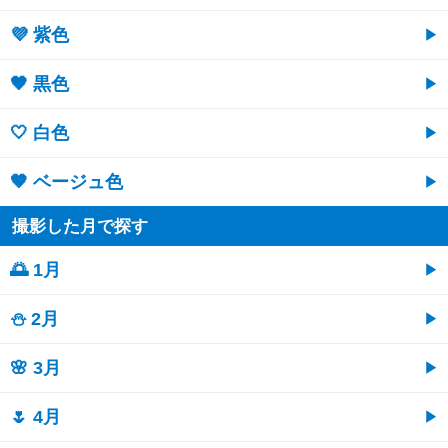
💜 紫色
🖤 黒色
🤍 白色
🤎 ベージュ色
撮影した月で探す
🌅 1月
⛄ 2月
🌸 3月
🌷 4月