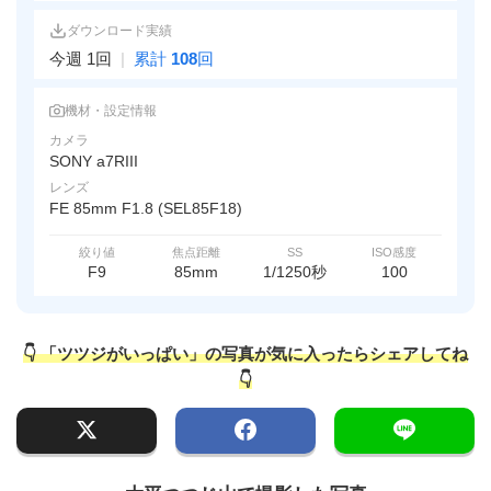
ダウンロード実績
今週 1回
|
累計
108
回
機材・設定情報
カメラ
SONY a7RIII
レンズ
FE 85mm F1.8 (SEL85F18)
絞り値
焦点距離
SS
ISO感度
F9
85mm
1/1250秒
100
👇 「ツツジがいっぱい」の写真が気に入ったらシェアしてね
👇