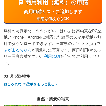
🛒 商用利用（無料）の申請
商用申請リストに追加します
申請は何枚でもOK
無料の写真素材「ツツジがいっぱい」は高画質なPC壁
紙とiPhone・Androidに対応した縦長のスマホ壁紙を無
料でダウンロードできます。三重県の大平つつじ山で
ふがまるちゃん
が撮影した写真です。商用利用OKのフ
リー写真素材ですが、
利用規約
を守ってご利用くださ
い。
次に見る壁紙特集
おしゃれなPC壁紙をもっと見る
自然・風景の写真