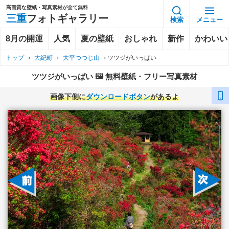
高画質な壁紙・写真素材が全て無料
三重
フォトギャラリー
検索
メニュー
8月の開運
人気
夏の壁紙
おしゃれ
新作
かわいい
トップ
›
大紀町
›
大平つつじ山
›
ツツジがいっぱい
ツツジがいっぱい 🖼️ 無料壁紙・フリー写真素材
画像下側に
ダウンロードボタン
があるよ