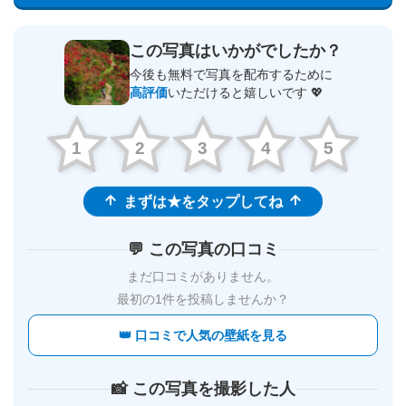
この写真はいかがでしたか？
今後も無料で写真を配布するために
高評価
いただけると嬉しいです 💖
1
2
3
4
5
まずは★をタップしてね
💬 この写真の口コミ
まだ口コミがありません。
最初の1件を投稿しませんか？
👑 口コミで人気の壁紙を見る
📸 この写真を撮影した人