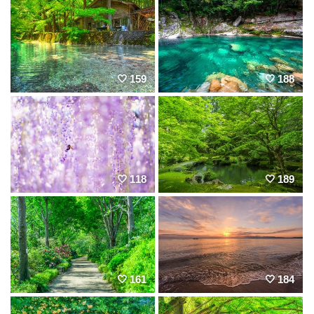
159
188
118
189
161
184