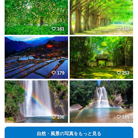
161
168
179
253
106
189
自然・風景の写真をもっと見る