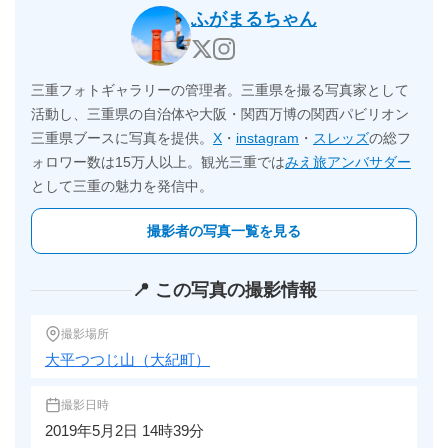
ふがまるちゃん
三重フォトギャラリーの管理者。三重県を撮る写真家として
活動し、三重県の自治体や大阪・関西万博の関西パビリオン
三重県ブースに写真を提供。
X
・
instagram
・
スレッズ
の総フ
ォロワー数は15万人以上。観光三重では
みえ旅アンバサダー
として三重の魅力を発信中。
撮影者の写真一覧を見る
📍 この写真の撮影情報
撮影場所
大平つつじ山（大紀町）
撮影日時
2019年5月2日 14時39分