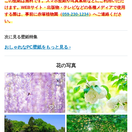
この壁紙は無料です。スマホ壁紙や写真素材などにご利用いただ
けます。WEBサイト・出版物・テレビなどの各種メディアで使用
する際は、事前に赤塚植物園（
059-230-1234
）へご連絡くださ
い。
次に見る壁紙特集
おしゃれなPC壁紙をもっと見る
花の写真
107
89