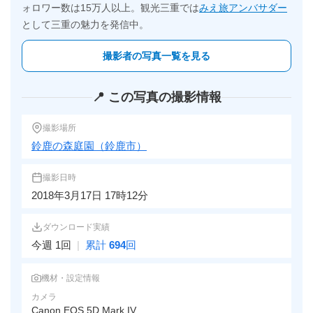
ォロワー数は15万人以上。観光三重では
みえ旅アンバサダー
として三重の魅力を発信中。
撮影者の写真一覧を見る
📍 この写真の撮影情報
撮影場所
鈴鹿の森庭園（鈴鹿市）
撮影日時
2018年3月17日 17時12分
ダウンロード実績
今週 1回
|
累計
694
回
機材・設定情報
カメラ
Canon EOS 5D Mark IV