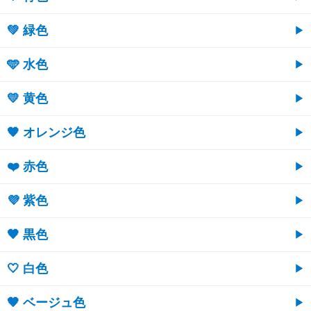
💚 緑色
🩵 水色
💛 黄色
🧡 オレンジ色
❤️ 赤色
💜 紫色
🖤 黒色
🤍 白色
🤎 ベージュ色