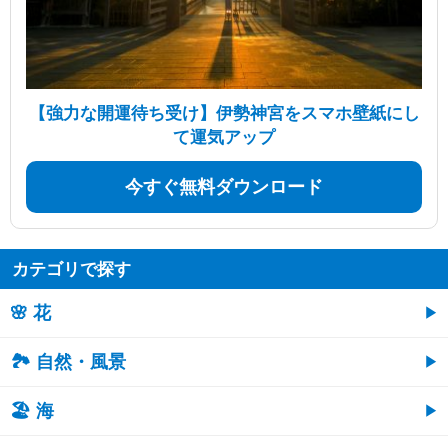
【強力な開運待ち受け】伊勢神宮をスマホ壁紙にし
て運気アップ
今すぐ無料ダウンロード
カテゴリで探す
🌸 花
🏞️ 自然・風景
🏖 海