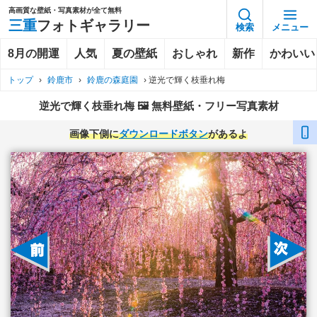
高画質な壁紙・写真素材が全て無料
三重
フォトギャラリー
検索
メニュー
8月の開運
人気
夏の壁紙
おしゃれ
新作
かわいい
トップ
›
鈴鹿市
›
鈴鹿の森庭園
›
逆光で輝く枝垂れ梅
逆光で輝く枝垂れ梅 🖼️ 無料壁紙・フリー写真素材
画像下側に
ダウンロードボタン
があるよ