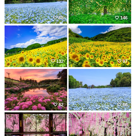
68
146
132
97
62
66