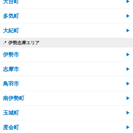
大台町
多気町
大紀町
伊勢志摩エリア
伊勢市
志摩市
鳥羽市
南伊勢町
玉城町
度会町