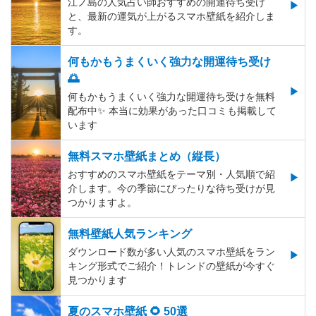
江ノ島の人気占い師おすすめの開運待ち受け
と、最新の運気が上がるスマホ壁紙を紹介しま
す。
何もかもうまくいく強力な開運待ち受け
🌅
何もかもうまくいく強力な開運待ち受けを無料
配布中✨️ 本当に効果があった口コミも掲載して
います
無料スマホ壁紙まとめ（縦長）
おすすめのスマホ壁紙をテーマ別・人気順で紹
介します。今の季節にぴったりな待ち受けが見
つかりますよ。
無料壁紙人気ランキング
ダウンロード数が多い人気のスマホ壁紙をラン
キング形式でご紹介！トレンドの壁紙が今すぐ
見つかります
夏のスマホ壁紙 🌻 50選