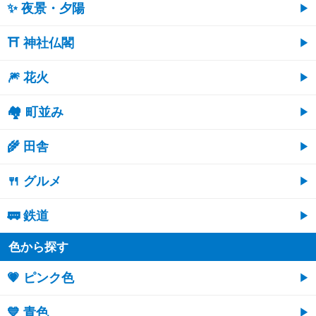
✨ 夜景・夕陽
⛩ 神社仏閣
🎆 花火
🏘 町並み
🌾 田舎
🍴 グルメ
🚃 鉄道
色から探す
💗 ピンク色
💙 青色