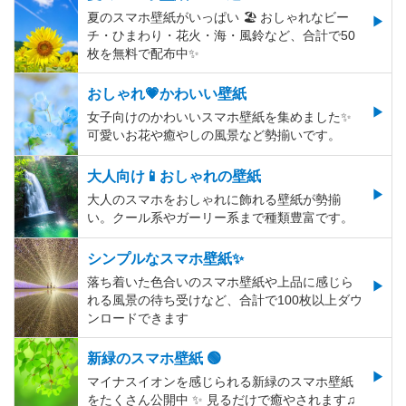
夏のスマホ壁紙がいっぱい 🏖 おしゃれなビー
チ・ひまわり・花火・海・風鈴など、合計で50
枚を無料で配布中✨
おしゃれ💗かわいい壁紙
女子向けのかわいいスマホ壁紙を集めました✨
可愛いお花や癒やしの風景など勢揃いです。
大人向け📱おしゃれの壁紙
大人のスマホをおしゃれに飾れる壁紙が勢揃
い。クール系やガーリー系まで種類豊富です。
シンプルなスマホ壁紙✨
落ち着いた色合いのスマホ壁紙や上品に感じら
れる風景の待ち受けなど、合計で100枚以上ダウ
ンロードできます
新緑のスマホ壁紙 🟢
マイナスイオンを感じられる新緑のスマホ壁紙
をたくさん公開中 ✨ 見るだけで癒やされます♫