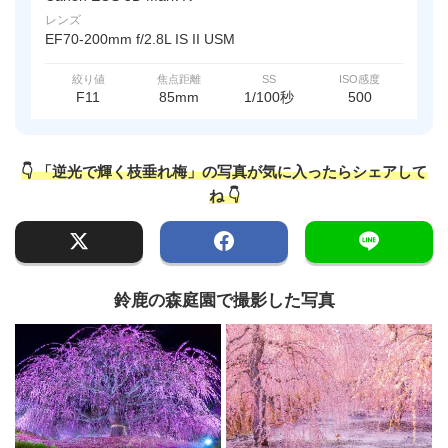
レンズ
EF70-200mm f/2.8L IS II USM
絞り値
焦点距離
SS
ISO感度
F11
85mm
1/100秒
500
👇 「逆光で輝く枝垂れ梅」の写真が気に入ったらシェアして
ね 👇
鈴鹿の森庭園で撮影した写真