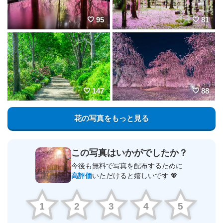
95
81
147
88
花の写真をもっと見る
この写真はいかがでしたか？
今後も無料で写真を配布するために
高評価
いただけると嬉しいです 💖
1
2
3
4
5