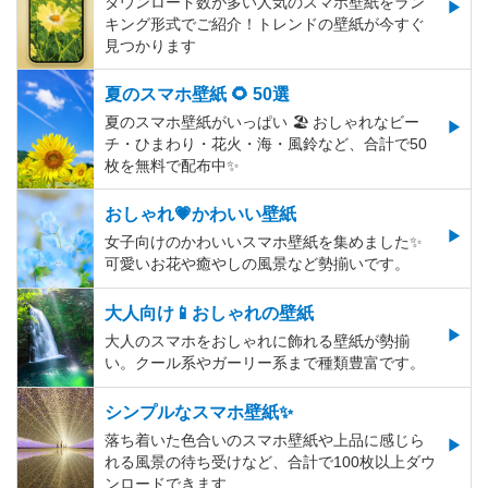
ダウンロード数が多い人気のスマホ壁紙をラン
キング形式でご紹介！トレンドの壁紙が今すぐ
見つかります
夏のスマホ壁紙 🌻 50選
夏のスマホ壁紙がいっぱい 🏖 おしゃれなビー
チ・ひまわり・花火・海・風鈴など、合計で50
枚を無料で配布中✨
おしゃれ💗かわいい壁紙
女子向けのかわいいスマホ壁紙を集めました✨
可愛いお花や癒やしの風景など勢揃いです。
大人向け📱おしゃれの壁紙
大人のスマホをおしゃれに飾れる壁紙が勢揃
い。クール系やガーリー系まで種類豊富です。
シンプルなスマホ壁紙✨
落ち着いた色合いのスマホ壁紙や上品に感じら
れる風景の待ち受けなど、合計で100枚以上ダウ
ンロードできます