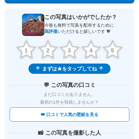
この写真はいかがでしたか？
今後も無料で写真を配布するために
高評価
いただけると嬉しいです 💖
1
2
3
4
5
まずは★をタップしてね
💬 この写真の口コミ
まだ口コミがありません。
最初の1件を投稿しませんか？
👑 口コミで人気の壁紙を見る
📸 この写真を撮影した人