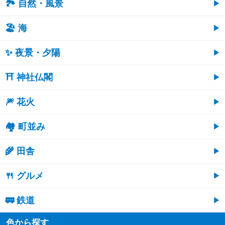
🏞️ 自然・風景
🏖 海
✨ 夜景・夕陽
⛩ 神社仏閣
🎆 花火
🏘 町並み
🌾 田舎
🍴 グルメ
🚃 鉄道
色から探す