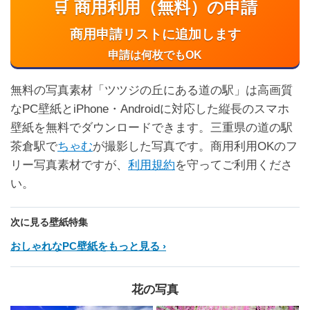
🛒 商用利用（無料）の申請
商用申請リストに追加します
申請は何枚でもOK
無料の写真素材「ツツジの丘にある道の駅」は高画質
なPC壁紙とiPhone・Androidに対応した縦長のスマホ
壁紙を無料でダウンロードできます。三重県の道の駅
茶倉駅で
ちゃむ
が撮影した写真です。商用利用OKのフ
リー写真素材ですが、
利用規約
を守ってご利用くださ
い。
次に見る壁紙特集
おしゃれなPC壁紙をもっと見る
花の写真