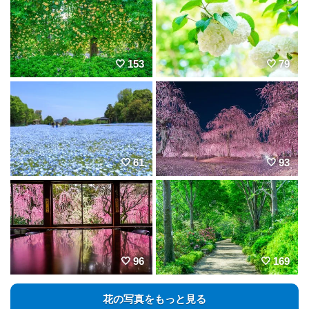
153
79
61
93
96
169
花の写真をもっと見る