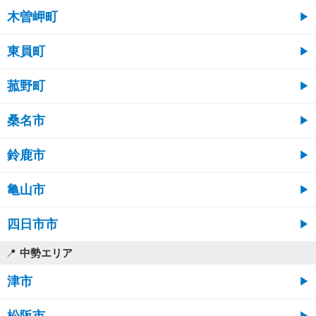
木曽岬町
東員町
菰野町
桑名市
鈴鹿市
亀山市
四日市市
中勢エリア
津市
松阪市