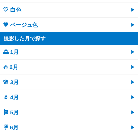
🤍 白色
🤎 ベージュ色
撮影した月で探す
🌅 1月
⛄ 2月
🌸 3月
🌷 4月
🎏 5月
☔ 6月