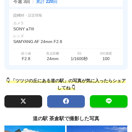
今週 3回
|
累計
220
回
機材・設定情報
カメラ
SONY a7III
レンズ
SAMYANG AF 24mm F2.8
絞り値
焦点距離
SS
ISO感度
F2.8
24mm
1/1600秒
100
👇 「ツツジの丘にある道の駅」の写真が気に入ったらシェア
してね 👇
道の駅 茶倉駅で撮影した写真