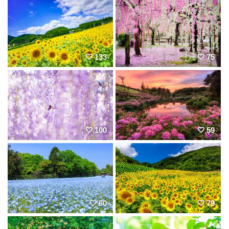
133
75
100
59
60
79