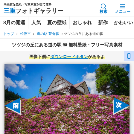
高画質な壁紙・写真素材が全て無料
三重
フォトギャラリー
検索
メニュー
8月の開運
人気
夏の壁紙
おしゃれ
新作
かわいい
トップ
›
松阪市
›
道の駅 茶倉駅
›
ツツジの丘にある道の駅
ツツジの丘にある道の駅 🖼️ 無料壁紙・フリー写真素材
画像下側に
ダウンロードボタン
があるよ