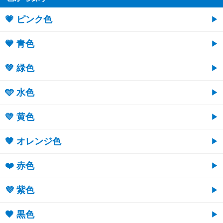
💗 ピンク色
💙 青色
💚 緑色
🩵 水色
💛 黄色
🧡 オレンジ色
❤️ 赤色
💜 紫色
🖤 黒色