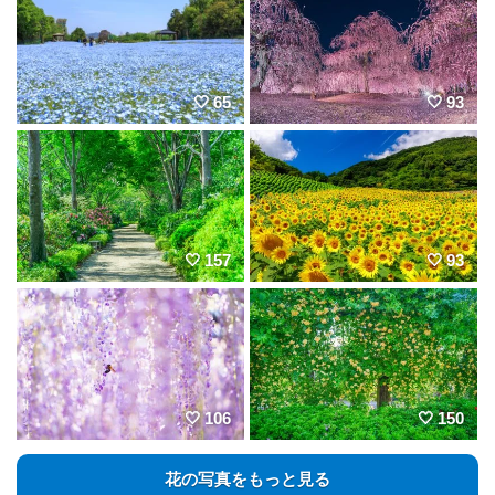
65
93
157
93
106
150
花の写真をもっと見る