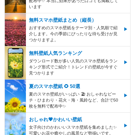
配布中✨️ 本当に効果があった口コミも掲載して
います
無料スマホ壁紙まとめ（縦長）
おすすめのスマホ壁紙をテーマ別・人気順で紹
介します。今の季節にぴったりな待ち受けが見
つかりますよ。
無料壁紙人気ランキング
ダウンロード数が多い人気のスマホ壁紙をラン
キング形式でご紹介！トレンドの壁紙が今すぐ
見つかります
夏のスマホ壁紙 🌻 50選
夏のスマホ壁紙がいっぱい 🏖 おしゃれなビー
チ・ひまわり・花火・海・風鈴など、合計で50
枚を無料で配布中✨
おしゃれ💗かわいい壁紙
女子向けのかわいいスマホ壁紙を集めました✨
可愛いお花や癒やしの風景など勢揃いです。