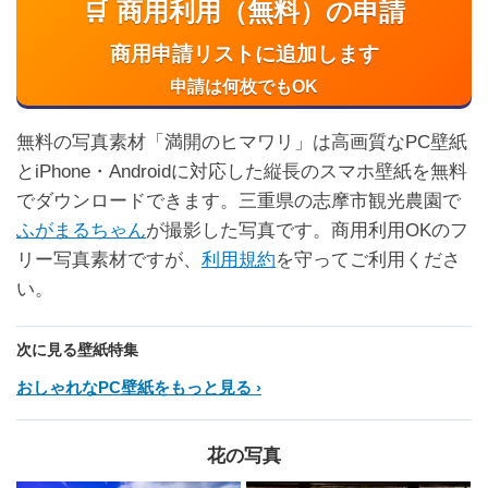
🛒 商用利用（無料）の申請
商用申請リストに追加します
申請は何枚でもOK
無料の写真素材「満開のヒマワリ」は高画質なPC壁紙
とiPhone・Androidに対応した縦長のスマホ壁紙を無料
でダウンロードできます。三重県の志摩市観光農園で
ふがまるちゃん
が撮影した写真です。商用利用OKのフ
リー写真素材ですが、
利用規約
を守ってご利用くださ
い。
次に見る壁紙特集
おしゃれなPC壁紙をもっと見る
花の写真