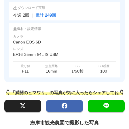
ダウンロード実績
今週 2回
|
累計
249
回
機材・設定情報
カメラ
Canon EOS 6D
レンズ
EF16-35mm f/4L IS USM
絞り値
焦点距離
SS
ISO感度
F11
16mm
1/50秒
100
👇 「満開のヒマワリ」の写真が気に入ったらシェアしてね 👇
志摩市観光農園で撮影した写真