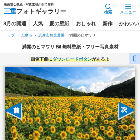
高画質な壁紙・写真素材が全て無料
三重
フォトギャラリー
検索
メニュー
8月の開運
人気
夏の壁紙
おしゃれ
新作
かわいい
トップ
›
志摩市
›
志摩市観光農園
›
満開のヒマワリ
満開のヒマワリ 🖼️ 無料壁紙・フリー写真素材
画像下側に
ダウンロードボタン
があるよ