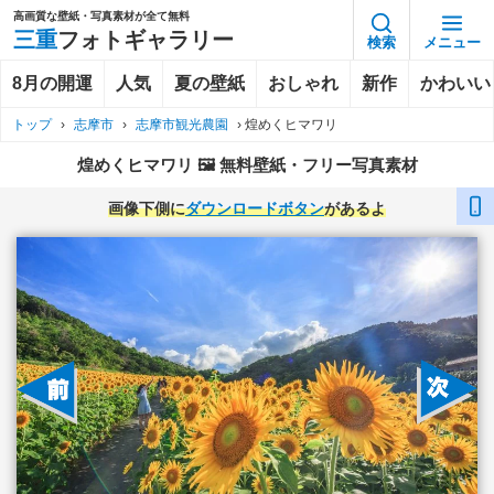
高画質な壁紙・写真素材が全て無料
三重
フォトギャラリー
検索
メニュー
8月の開運
人気
夏の壁紙
おしゃれ
新作
かわいい
トップ
›
志摩市
›
志摩市観光農園
›
煌めくヒマワリ
煌めくヒマワリ 🖼️ 無料壁紙・フリー写真素材
画像下側に
ダウンロードボタン
があるよ