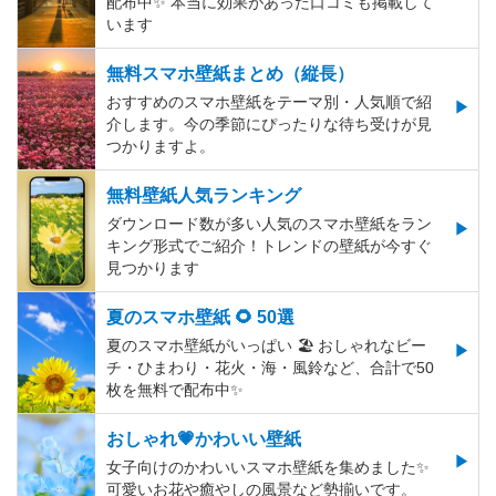
配布中✨️ 本当に効果があった口コミも掲載して
います
無料スマホ壁紙まとめ（縦長）
おすすめのスマホ壁紙をテーマ別・人気順で紹
介します。今の季節にぴったりな待ち受けが見
つかりますよ。
無料壁紙人気ランキング
ダウンロード数が多い人気のスマホ壁紙をラン
キング形式でご紹介！トレンドの壁紙が今すぐ
見つかります
夏のスマホ壁紙 🌻 50選
夏のスマホ壁紙がいっぱい 🏖 おしゃれなビー
チ・ひまわり・花火・海・風鈴など、合計で50
枚を無料で配布中✨
おしゃれ💗かわいい壁紙
女子向けのかわいいスマホ壁紙を集めました✨
可愛いお花や癒やしの風景など勢揃いです。