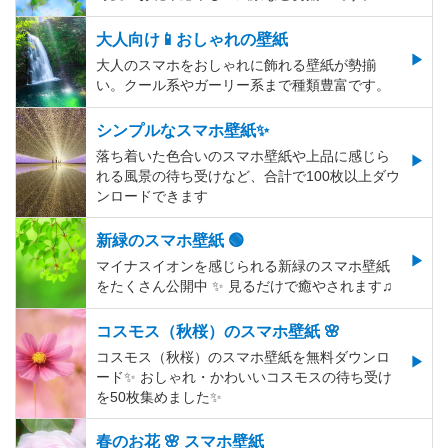
大人向け📱おしゃれの壁紙
大人のスマホをおしゃれに飾れる壁紙が勢揃
い。クール系やガーリー系まで種類豊富です。
シンプルなスマホ壁紙✨
落ち着いた色合いのスマホ壁紙や上品に感じら
れる風景の待ち受けなど、合計で100枚以上ダウ
ンロードできます
新緑のスマホ壁紙 🟢
マイナスイオンを感じられる新緑のスマホ壁紙
をたくさん公開中 ✨ 見るだけで癒やされます♫
コスモス（秋桜）のスマホ壁紙 🌸
コスモス（秋桜）のスマホ壁紙を無料ダウンロ
ード✨️ おしゃれ・かわいいコスモスの待ち受け
を50枚集めました✨️
春のお花 🌸 スマホ壁紙