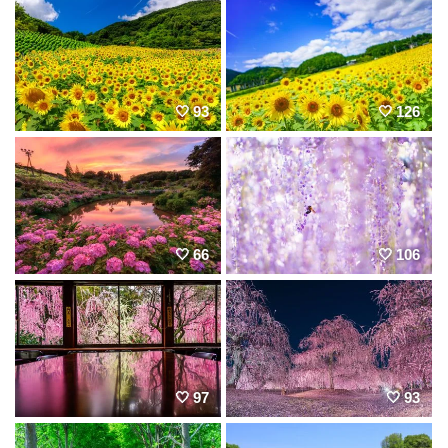
93
126
66
106
97
93