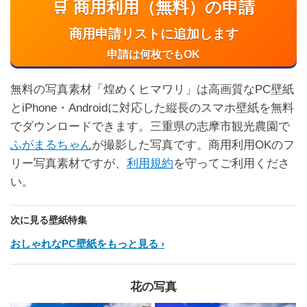
🛒 商用利用（無料）の申請
商用申請リストに追加します
申請は何枚でもOK
無料の写真素材「煌めくヒマワリ」は高画質なPC壁紙
とiPhone・Androidに対応した縦長のスマホ壁紙を無料
でダウンロードできます。三重県の志摩市観光農園で
ふがまるちゃん
が撮影した写真です。商用利用OKのフ
リー写真素材ですが、
利用規約
を守ってご利用くださ
い。
次に見る壁紙特集
おしゃれなPC壁紙をもっと見る
花の写真