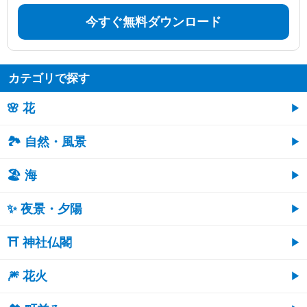
今すぐ無料ダウンロード
カテゴリで探す
🌸 花
🏞️ 自然・風景
🏖 海
✨ 夜景・夕陽
⛩ 神社仏閣
🎆 花火