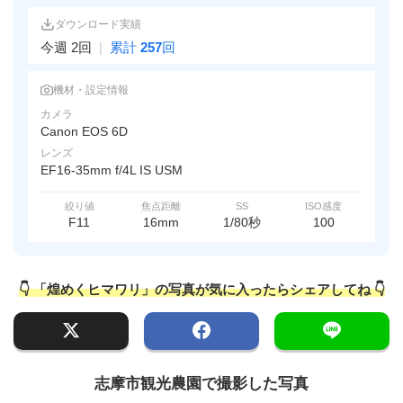
ダウンロード実績
今週 2回
|
累計
257
回
機材・設定情報
カメラ
Canon EOS 6D
レンズ
EF16-35mm f/4L IS USM
絞り値
焦点距離
SS
ISO感度
F11
16mm
1/80秒
100
👇 「煌めくヒマワリ」の写真が気に入ったらシェアしてね 👇
志摩市観光農園で撮影した写真