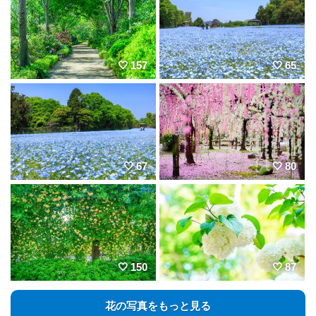
157
65
67
80
150
87
花の写真をもっと見る