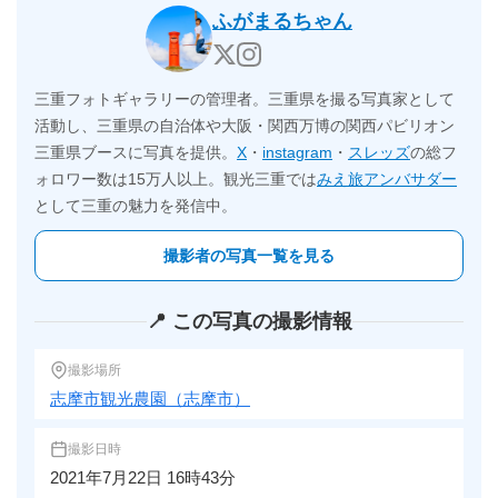
ふがまるちゃん
三重フォトギャラリーの管理者。三重県を撮る写真家として
活動し、三重県の自治体や大阪・関西万博の関西パビリオン
三重県ブースに写真を提供。
X
・
instagram
・
スレッズ
の総フ
ォロワー数は15万人以上。観光三重では
みえ旅アンバサダー
として三重の魅力を発信中。
撮影者の写真一覧を見る
📍 この写真の撮影情報
撮影場所
志摩市観光農園（志摩市）
撮影日時
2021年7月22日 16時43分