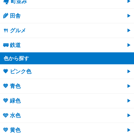
🏘 町並み
🌾 田舎
🍴 グルメ
🚃 鉄道
色から探す
💗 ピンク色
💙 青色
💚 緑色
🩵 水色
💛 黄色