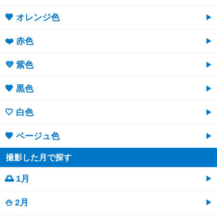
🧡 オレンジ色
❤️ 赤色
💜 紫色
🖤 黒色
🤍 白色
🤎 ベージュ色
撮影した月で探す
🌅 1月
⛄ 2月