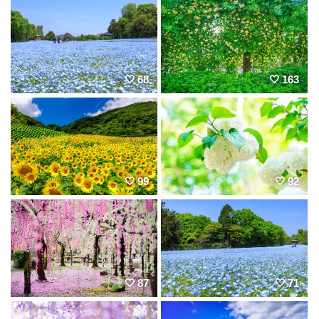
68
163
99
92
87
71