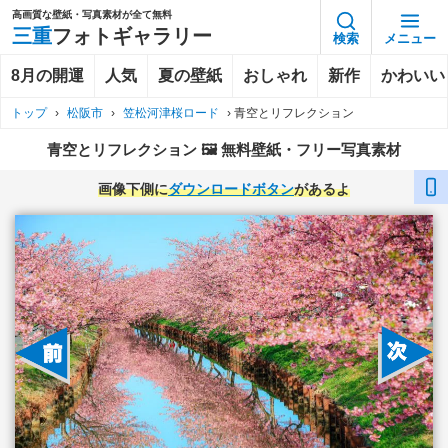
高画質な壁紙・写真素材が全て無料
三重
フォトギャラリー
検索
メニュー
8月の開運
人気
夏の壁紙
おしゃれ
新作
かわいい
トップ
›
松阪市
›
笠松河津桜ロード
›
青空とリフレクション
青空とリフレクション 🖼️ 無料壁紙・フリー写真素材
画像下側に
ダウンロードボタン
があるよ