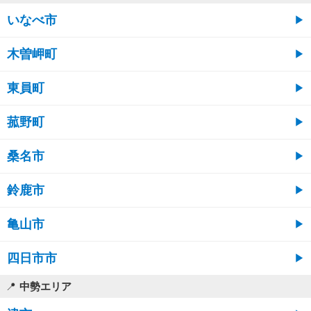
いなべ市
木曽岬町
東員町
菰野町
桑名市
鈴鹿市
亀山市
四日市市
中勢エリア