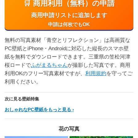
🛒 商用利用（無料）の申請
商用申請リストに追加します
申請は何枚でもOK
無料の写真素材「青空とリフレクション」は高画質な
PC壁紙とiPhone・Androidに対応した縦長のスマホ壁
紙を無料でダウンロードできます。三重県の笠松河津
桜ロードで
ふがまるちゃん
が撮影した写真です。商用
利用OKのフリー写真素材ですが、
利用規約
を守ってご
利用ください。
次に見る壁紙特集
おしゃれなPC壁紙をもっと見る
花の写真