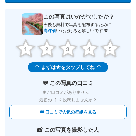
この写真はいかがでしたか？
今後も無料で写真を配布するために
高評価
いただけると嬉しいです 💖
1
2
3
4
5
まずは★をタップしてね
💬 この写真の口コミ
まだ口コミがありません。
最初の1件を投稿しませんか？
👑 口コミで人気の壁紙を見る
📸 この写真を撮影した人