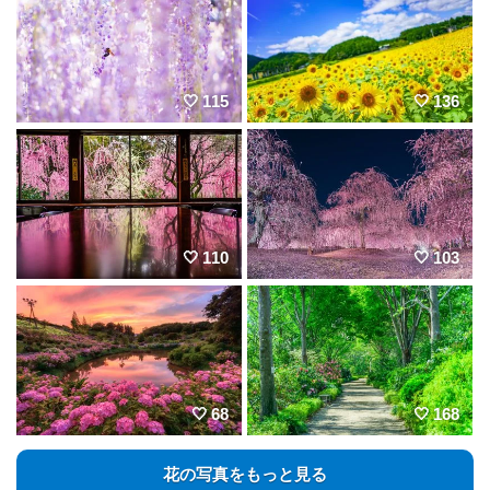
115
136
110
103
68
168
花の写真をもっと見る