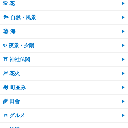
🌸 花
🏞️ 自然・風景
🏖 海
✨ 夜景・夕陽
⛩ 神社仏閣
🎆 花火
🏘 町並み
🌾 田舎
🍴 グルメ