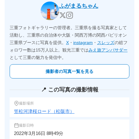
ふがまるちゃん
三重フォトギャラリーの管理者。三重県を撮る写真家として
活動し、三重県の自治体や大阪・関西万博の関西パビリオン
三重県ブースに写真を提供。
X
・
instagram
・
スレッズ
の総フ
ォロワー数は15万人以上。観光三重では
みえ旅アンバサダー
として三重の魅力を発信中。
撮影者の写真一覧を見る
📍 この写真の撮影情報
撮影場所
笠松河津桜ロード（松阪市）
撮影日時
2022年3月16日 8時49分