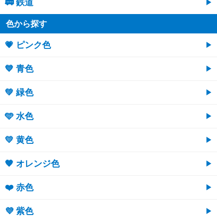
🚃 鉄道
色から探す
💗 ピンク色
💙 青色
💚 緑色
🩵 水色
💛 黄色
🧡 オレンジ色
❤️ 赤色
💜 紫色