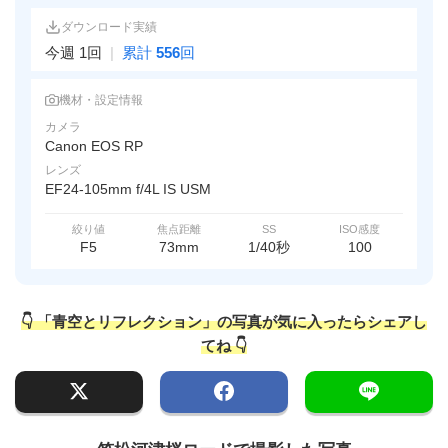
ダウンロード実績
今週 1回
|
累計
556
回
機材・設定情報
カメラ
Canon EOS RP
レンズ
EF24-105mm f/4L IS USM
絞り値
焦点距離
SS
ISO感度
F5
73mm
1/40秒
100
👇 「青空とリフレクション」の写真が気に入ったらシェアし
てね 👇