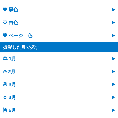
🖤 黒色
🤍 白色
🤎 ベージュ色
撮影した月で探す
🌅 1月
⛄ 2月
🌸 3月
🌷 4月
🎏 5月