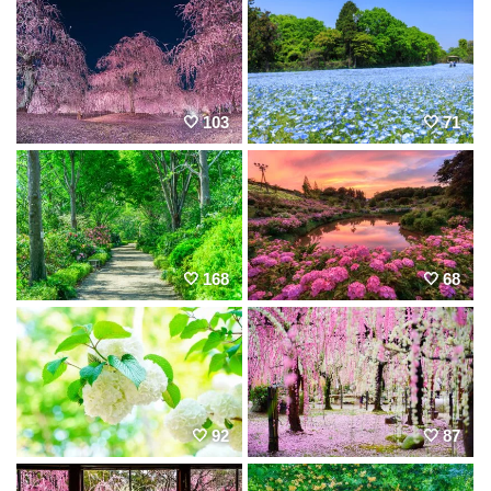
103
71
168
68
92
87