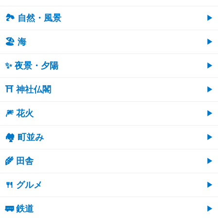
🏞️ 自然・風景
🏖 海
✨ 夜景・夕陽
⛩ 神社仏閣
🎆 花火
🏘 町並み
🌾 田舎
🍴 グルメ
🚃 鉄道