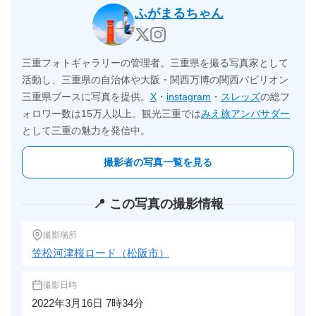
ふがまるちゃん
三重フォトギャラリーの管理者。三重県を撮る写真家として
活動し、三重県の自治体や大阪・関西万博の関西パビリオン
三重県ブースに写真を提供。
X
・
instagram
・
スレッズ
の総フ
ォロワー数は15万人以上。観光三重では
みえ旅アンバサダー
として三重の魅力を発信中。
撮影者の写真一覧を見る
📍 この写真の撮影情報
撮影場所
笠松河津桜ロード（松阪市）
撮影日時
2022年3月16日 7時34分