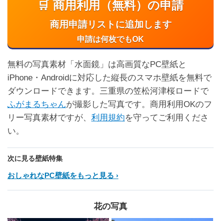
🛒 商用利用（無料）の申請
商用申請リストに追加します
申請は何枚でもOK
無料の写真素材「水面鏡」は高画質なPC壁紙と
iPhone・Androidに対応した縦長のスマホ壁紙を無料で
ダウンロードできます。三重県の笠松河津桜ロードで
ふがまるちゃん
が撮影した写真です。商用利用OKのフ
リー写真素材ですが、
利用規約
を守ってご利用くださ
い。
次に見る壁紙特集
おしゃれなPC壁紙をもっと見る
花の写真