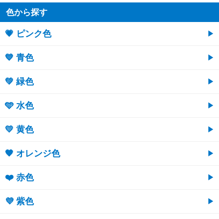
色から探す
💗 ピンク色
💙 青色
💚 緑色
🩵 水色
💛 黄色
🧡 オレンジ色
❤️ 赤色
💜 紫色