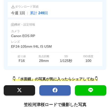
ダウンロード実績
今週 1回
|
累計
249
回
機材・設定情報
カメラ
Canon EOS RP
レンズ
EF24-105mm f/4L IS USM
絞り値
焦点距離
SS
ISO感度
F16
28mm
1/125秒
100
👇 「水面鏡」の写真が気に入ったらシェアしてね 👇
笠松河津桜ロードで撮影した写真