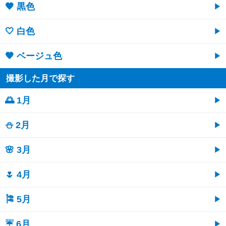
🖤 黒色
🤍 白色
🤎 ベージュ色
撮影した月で探す
🌅 1月
⛄ 2月
🌸 3月
🌷 4月
🎏 5月
☔ 6月