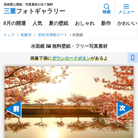
高画質な壁紙・写真素材が全て無料
三重
フォトギャラリー
検索
メニュー
8月の開運
人気
夏の壁紙
おしゃれ
新作
かわいい
トップ
›
松阪市
›
笠松河津桜ロード
›
水面鏡
水面鏡 🖼️ 無料壁紙・フリー写真素材
画像下側に
ダウンロードボタン
があるよ