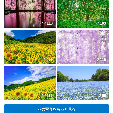
110
163
99
115
136
68
花の写真をもっと見る