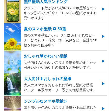
無料壁紙人気ランキング
ダウンロード数が多い人気のスマホ壁紙をラン
キング形式でご紹介！トレンドの壁紙が今すぐ
見つかります
夏のスマホ壁紙 🌻 50選
夏のスマホ壁紙がいっぱい 🏖 おしゃれなビー
チ・ひまわり・花火・海・風鈴など、合計で50
枚を無料で配布中✨
おしゃれ💗かわいい壁紙
女子向けのかわいいスマホ壁紙を集めました✨
可愛いお花や癒やしの風景など勢揃いです。
大人向け📱おしゃれの壁紙
大人のスマホをおしゃれに飾れる壁紙が勢揃
い。クール系やガーリー系まで種類豊富です。
シンプルなスマホ壁紙✨
落ち着いた色合いのスマホ壁紙や上品に感じら