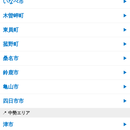
いなべ市
木曽岬町
東員町
菰野町
桑名市
鈴鹿市
亀山市
四日市市
中勢エリア
津市