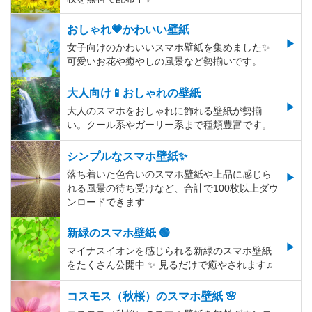
おしゃれ💗かわいい壁紙
女子向けのかわいいスマホ壁紙を集めました✨
可愛いお花や癒やしの風景など勢揃いです。
大人向け📱おしゃれの壁紙
大人のスマホをおしゃれに飾れる壁紙が勢揃
い。クール系やガーリー系まで種類豊富です。
シンプルなスマホ壁紙✨
落ち着いた色合いのスマホ壁紙や上品に感じら
れる風景の待ち受けなど、合計で100枚以上ダウ
ンロードできます
新緑のスマホ壁紙 🟢
マイナスイオンを感じられる新緑のスマホ壁紙
をたくさん公開中 ✨ 見るだけで癒やされます♫
コスモス（秋桜）のスマホ壁紙 🌸