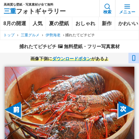
高画質な壁紙・写真素材が全て無料
三重
フォトギャラリー
検索
メニュー
8月の開運
人気
夏の壁紙
おしゃれ
新作
かわいい
トップ
›
三重グルメ
›
伊勢海老
›
捕れたてピチピチ
捕れたてピチピチ 🖼️ 無料壁紙・フリー写真素材
画像下側に
ダウンロードボタン
があるよ