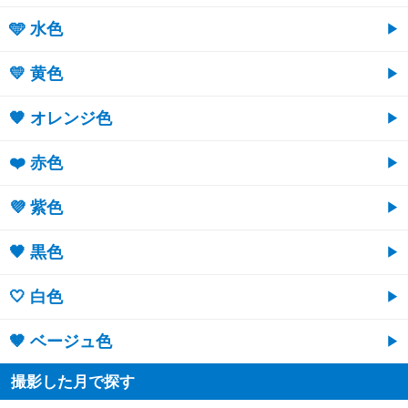
🩵 水色
💛 黄色
🧡 オレンジ色
❤️ 赤色
💜 紫色
🖤 黒色
🤍 白色
🤎 ベージュ色
撮影した月で探す