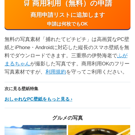
🛒 商用利用（無料）の申請
商用申請リストに追加します
申請は何枚でもOK
無料の写真素材「捕れたてピチピチ」は高画質なPC壁
紙とiPhone・Androidに対応した縦長のスマホ壁紙を無
料でダウンロードできます。三重県の伊勢海老で
ふが
まるちゃん
が撮影した写真です。商用利用OKのフリー
写真素材ですが、
利用規約
を守ってご利用ください。
次に見る壁紙特集
おしゃれなPC壁紙をもっと見る
グルメの写真