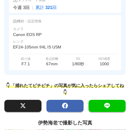
ダウンロード実績
今週 3回
|
累計
321
回
機材・設定情報
カメラ
Canon EOS RP
レンズ
EF24-105mm f/4L IS USM
絞り値
焦点距離
SS
ISO感度
F7.1
67mm
1/80秒
1000
👇 「捕れたてピチピチ」の写真が気に入ったらシェアしてね
👇
伊勢海老で撮影した写真