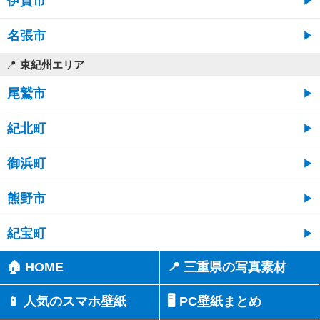
伊賀市
名張市
東紀州エリア
尾鷲市
紀北町
御浜町
熊野市
紀宝町
🏠 HOME
📍 三重県の写真素材
📱 人気のスマホ壁紙
🖥️ PC壁紙まとめ