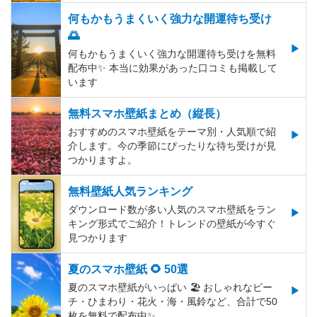
何もかもうまくいく強力な開運待ち受け
🌅
何もかもうまくいく強力な開運待ち受けを無料
配布中✨️ 本当に効果があった口コミも掲載して
います
無料スマホ壁紙まとめ（縦長）
おすすめのスマホ壁紙をテーマ別・人気順で紹
介します。今の季節にぴったりな待ち受けが見
つかりますよ。
無料壁紙人気ランキング
ダウンロード数が多い人気のスマホ壁紙をラン
キング形式でご紹介！トレンドの壁紙が今すぐ
見つかります
夏のスマホ壁紙 🌻 50選
夏のスマホ壁紙がいっぱい 🏖 おしゃれなビー
チ・ひまわり・花火・海・風鈴など、合計で50
枚を無料で配布中✨