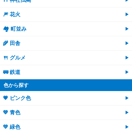
🎆 花火
🏘 町並み
🌾 田舎
🍴 グルメ
🚃 鉄道
色から探す
💗 ピンク色
💙 青色
💚 緑色