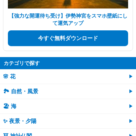
【強力な開運待ち受け】伊勢神宮をスマホ壁紙にし
て運気アップ
今すぐ無料ダウンロード
カテゴリで探す
🌸 花
🏞️ 自然・風景
🏖 海
✨ 夜景・夕陽
⛩ 神社仏閣