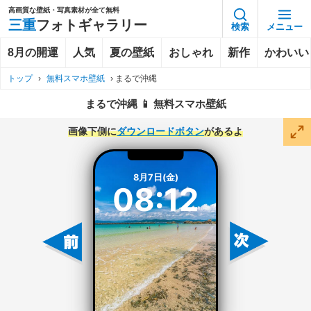
高画質な壁紙・写真素材が全て無料
三重
フォトギャラリー
検索
メニュー
8月の開運
人気
夏の壁紙
おしゃれ
新作
かわいい
トップ
›
無料スマホ壁紙
›
まるで沖縄
まるで沖縄 📱 無料スマホ壁紙
画像下側に
ダウンロードボタン
があるよ
8月7日(金)
08:12