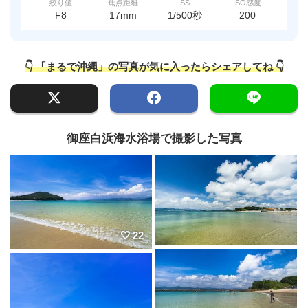
絞り値
焦点距離
SS
ISO感度
F8
17mm
1/500秒
200
👇 「まるで沖縄」の写真が気に入ったらシェアしてね 👇
御座白浜海水浴場で撮影した写真
22