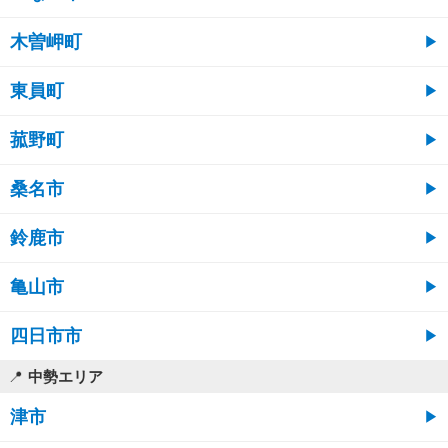
木曽岬町
東員町
菰野町
桑名市
鈴鹿市
亀山市
四日市市
中勢エリア
津市