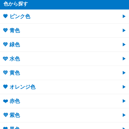
色から探す
💗 ピンク色
💙 青色
💚 緑色
🩵 水色
💛 黄色
🧡 オレンジ色
❤️ 赤色
💜 紫色