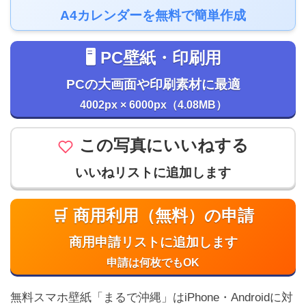
A4カレンダーを無料で簡単作成
🖥️ PC壁紙・印刷用
PCの大画面や印刷素材に最適
4002px × 6000px（4.08MB）
この写真にいいねする
いいねリストに追加します
🛒 商用利用（無料）の申請
商用申請リストに追加します
申請は何枚でもOK
無料スマホ壁紙「まるで沖縄」はiPhone・Androidに対