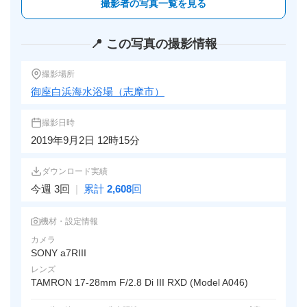
撮影者の写真一覧を見る
📍 この写真の撮影情報
撮影場所
御座白浜海水浴場（志摩市）
撮影日時
2019年9月2日 12時15分
ダウンロード実績
今週 3回
|
累計
2,608
回
機材・設定情報
カメラ
SONY a7RIII
レンズ
TAMRON 17-28mm F/2.8 Di III RXD (Model A046)