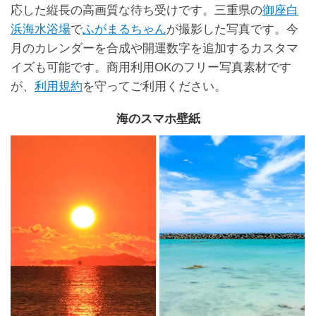
応した縦長の高画質な待ち受けです。三重県の
御座白
浜海水浴場
で
ふがまるちゃん
が撮影した写真です。今
月のカレンダーを合成や開運数字を追加するカスタマ
イズも可能です。商用利用OKのフリー写真素材です
が、
利用規約
を守ってご利用ください。
海のスマホ壁紙