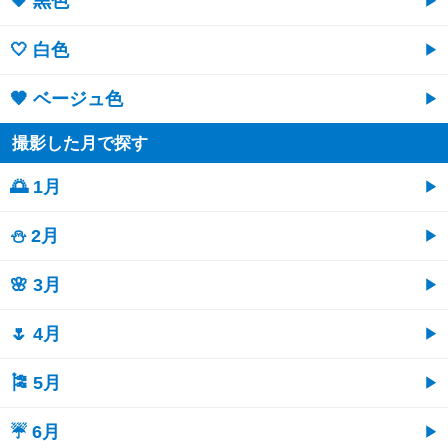
🖤 黒色
🤍 白色
🤎 ベージュ色
撮影した月で探す
🌅 1月
⛄ 2月
🌸 3月
🌷 4月
🎏 5月
☔ 6月