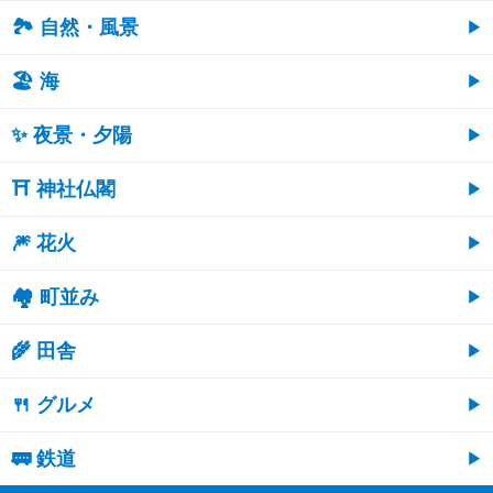
🏞️ 自然・風景
🏖 海
✨ 夜景・夕陽
⛩ 神社仏閣
🎆 花火
🏘 町並み
🌾 田舎
🍴 グルメ
🚃 鉄道