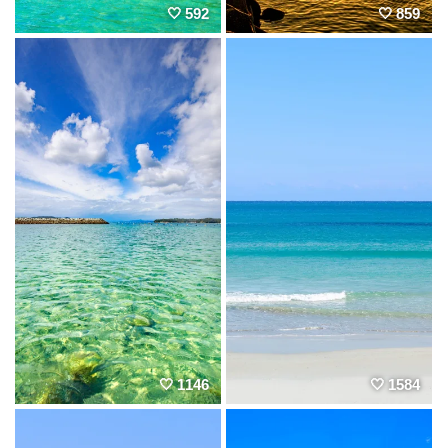
592
859
1146
1584