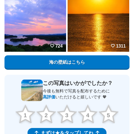
724
1311
海の壁紙はこちら
この写真はいかがでしたか？
今後も無料で写真を配布するために
高評価
いただけると嬉しいです 💖
1
2
3
4
5
まずは★をタップしてね