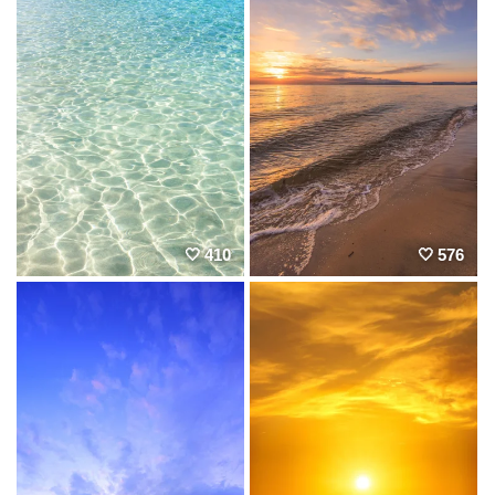
410
576