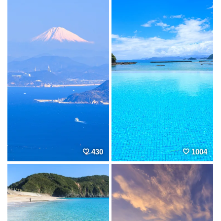
430
1004