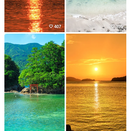
407
395