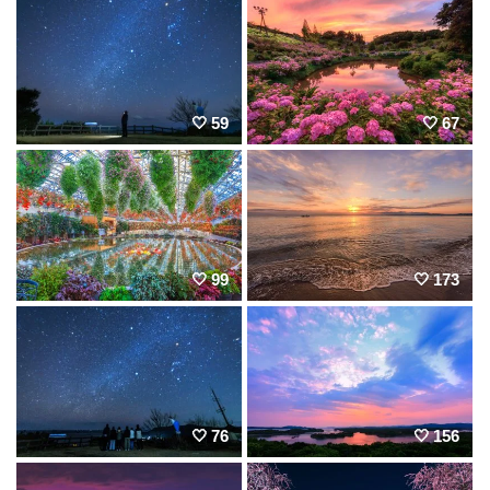
59
67
99
173
76
156