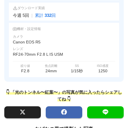
ダウンロード実績
今週 5回
|
累計
332
回
機材・設定情報
カメラ
Canon EOS R5
レンズ
RF24-70mm F2.8 L IS USM
絞り値
焦点距離
SS
ISO感度
F2.8
24mm
1/15秒
1250
👇 「光のトンネル〜紅葉〜」の写真が気に入ったらシェアし
てね 👇