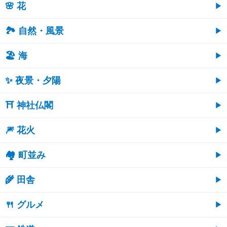
🌸 花
🏞️ 自然・風景
🏖 海
✨ 夜景・夕陽
⛩ 神社仏閣
🎆 花火
🏘 町並み
🌾 田舎
🍴 グルメ