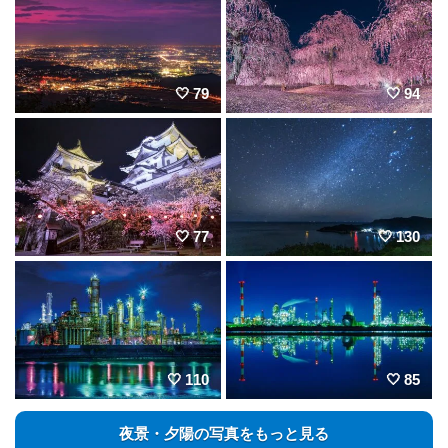
79
94
77
130
110
85
夜景・夕陽の写真をもっと見る