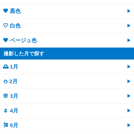
🖤 黒色
🤍 白色
🤎 ベージュ色
撮影した月で探す
🌅 1月
⛄ 2月
🌸 3月
🌷 4月
🎏 5月