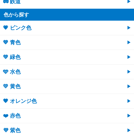
🚃 鉄道
色から探す
💗 ピンク色
💙 青色
💚 緑色
🩵 水色
💛 黄色
🧡 オレンジ色
❤️ 赤色
💜 紫色