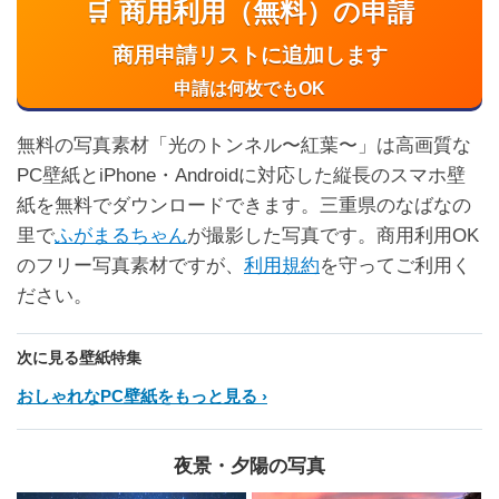
🛒 商用利用（無料）の申請
商用申請リストに追加します
申請は何枚でもOK
無料の写真素材「光のトンネル〜紅葉〜」は高画質な
PC壁紙とiPhone・Androidに対応した縦長のスマホ壁
紙を無料でダウンロードできます。三重県のなばなの
里で
ふがまるちゃん
が撮影した写真です。商用利用OK
のフリー写真素材ですが、
利用規約
を守ってご利用く
ださい。
次に見る壁紙特集
おしゃれなPC壁紙をもっと見る
夜景・夕陽の写真