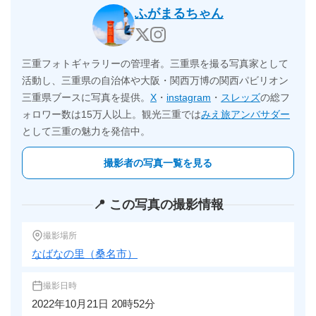
ふがまるちゃん
三重フォトギャラリーの管理者。三重県を撮る写真家として
活動し、三重県の自治体や大阪・関西万博の関西パビリオン
三重県ブースに写真を提供。
X
・
instagram
・
スレッズ
の総フ
ォロワー数は15万人以上。観光三重では
みえ旅アンバサダー
として三重の魅力を発信中。
撮影者の写真一覧を見る
📍 この写真の撮影情報
撮影場所
なばなの里（桑名市）
撮影日時
2022年10月21日 20時52分