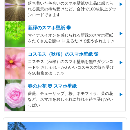
落ち着いた色合いのスマホ壁紙や上品に感じら
れる風景の待ち受けなど、合計で100枚以上ダウ
ンロードできます
新緑のスマホ壁紙 🟢
マイナスイオンを感じられる新緑のスマホ壁紙
をたくさん公開中 ✨ 見るだけで癒やされます♫
コスモス（秋桜）のスマホ壁紙 🌸
コスモス（秋桜）のスマホ壁紙を無料ダウンロ
ード✨️ おしゃれ・かわいいコスモスの待ち受け
を50枚集めました✨️
春のお花 🌸 スマホ壁紙
薔薇、チューリップ、桜、ネモフィラ、菜の花
など、スマホをおしゃれに飾れる待ち受けがい
っぱい