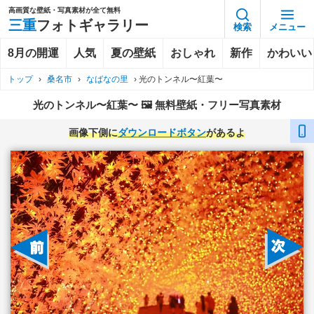
高画質な壁紙・写真素材が全て無料
三重
フォトギャラリー
検索
メニュー
8月の開運
人気
夏の壁紙
おしゃれ
新作
かわいい
トップ
›
桑名市
›
なばなの里
›
光のトンネル〜紅葉〜
光のトンネル〜紅葉〜 🖼️ 無料壁紙・フリー写真素材
画像下側に
ダウンロードボタン
があるよ