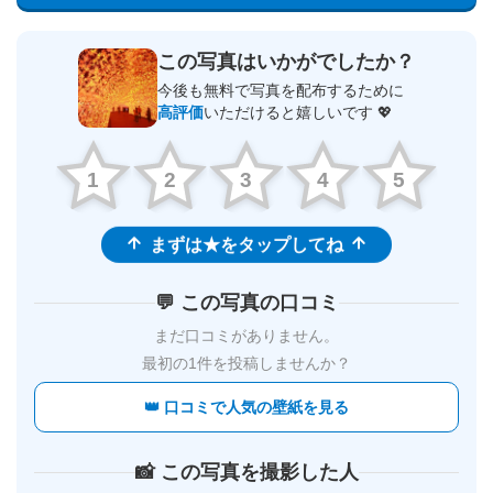
この写真はいかがでしたか？
今後も無料で写真を配布するために
高評価
いただけると嬉しいです 💖
1
2
3
4
5
まずは★をタップしてね
💬 この写真の口コミ
まだ口コミがありません。
最初の1件を投稿しませんか？
👑 口コミで人気の壁紙を見る
📸 この写真を撮影した人