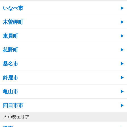
いなべ市
木曽岬町
東員町
菰野町
桑名市
鈴鹿市
亀山市
四日市市
中勢エリア