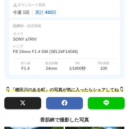
ダウンロード実績
今週 1回
|
累計
432
回
機材・設定情報
カメラ
SONY a7RIV
レンズ
FE 24mm F1.4 GM (SEL24F14GM)
絞り値
焦点距離
SS
ISO感度
F1.4
24mm
1/1600秒
100
👇 「櫛田川のある町」の写真が気に入ったらシェアしてね 👇
香肌峡で撮影した写真