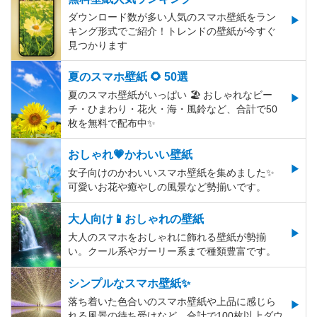
ダウンロード数が多い人気のスマホ壁紙をラン
キング形式でご紹介！トレンドの壁紙が今すぐ
見つかります
夏のスマホ壁紙 🌻 50選
夏のスマホ壁紙がいっぱい 🏖 おしゃれなビー
チ・ひまわり・花火・海・風鈴など、合計で50
枚を無料で配布中✨
おしゃれ💗かわいい壁紙
女子向けのかわいいスマホ壁紙を集めました✨
可愛いお花や癒やしの風景など勢揃いです。
大人向け📱おしゃれの壁紙
大人のスマホをおしゃれに飾れる壁紙が勢揃
い。クール系やガーリー系まで種類豊富です。
シンプルなスマホ壁紙✨
落ち着いた色合いのスマホ壁紙や上品に感じら
れる風景の待ち受けなど、合計で100枚以上ダウ