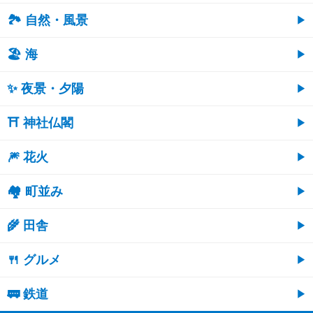
🏞️ 自然・風景
🏖 海
✨ 夜景・夕陽
⛩ 神社仏閣
🎆 花火
🏘 町並み
🌾 田舎
🍴 グルメ
🚃 鉄道