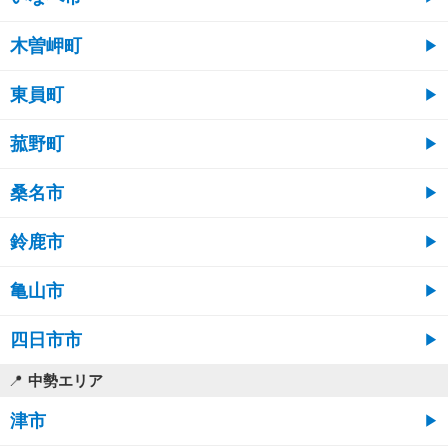
木曽岬町
東員町
菰野町
桑名市
鈴鹿市
亀山市
四日市市
中勢エリア
津市