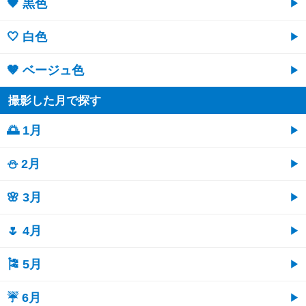
🖤 黒色
🤍 白色
🤎 ベージュ色
撮影した月で探す
🌅 1月
⛄ 2月
🌸 3月
🌷 4月
🎏 5月
☔ 6月