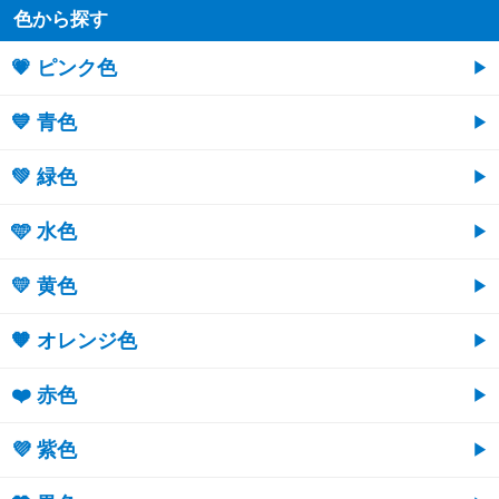
色から探す
💗 ピンク色
💙 青色
💚 緑色
🩵 水色
💛 黄色
🧡 オレンジ色
❤️ 赤色
💜 紫色