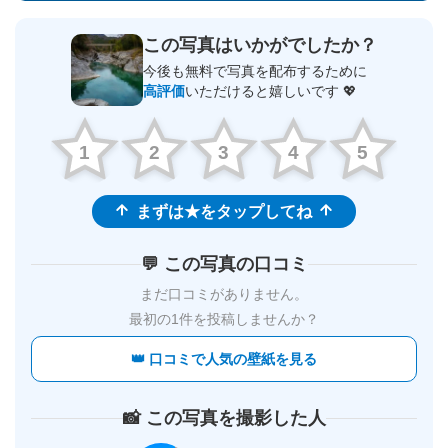
この写真はいかがでしたか？
今後も無料で写真を配布するために
高評価
いただけると嬉しいです 💖
1
2
3
4
5
まずは★をタップしてね
💬 この写真の口コミ
まだ口コミがありません。
最初の1件を投稿しませんか？
👑 口コミで人気の壁紙を見る
📸 この写真を撮影した人