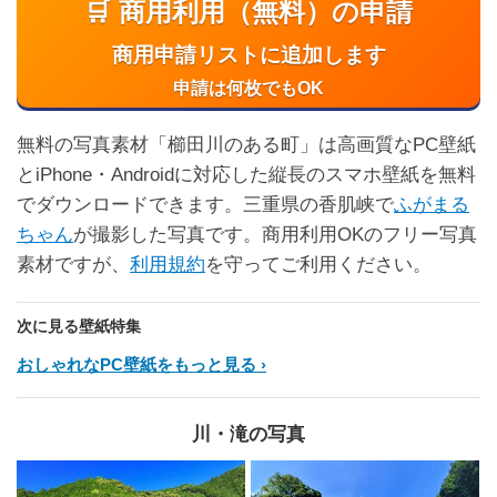
🛒 商用利用（無料）の申請
商用申請リストに追加します
申請は何枚でもOK
無料の写真素材「櫛田川のある町」は高画質なPC壁紙
とiPhone・Androidに対応した縦長のスマホ壁紙を無料
でダウンロードできます。三重県の香肌峡で
ふがまる
ちゃん
が撮影した写真です。商用利用OKのフリー写真
素材ですが、
利用規約
を守ってご利用ください。
次に見る壁紙特集
おしゃれなPC壁紙をもっと見る
川・滝の写真