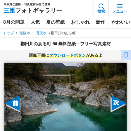
高画質な壁紙・写真素材が全て無料
三重
フォトギャラリー
検索
メニュー
8月の開運
人気
夏の壁紙
おしゃれ
新作
かわいい
トップ
›
松阪市
›
香肌峡
›
櫛田川のある町
櫛田川のある町 🖼️ 無料壁紙・フリー写真素材
画像下側に
ダウンロードボタン
があるよ