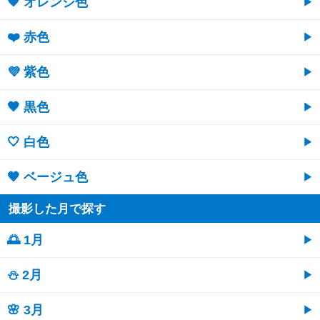
🧡 オレンジ色
❤️ 赤色
💜 紫色
🖤 黒色
🤍 白色
🤎 ベージュ色
撮影した月で探す
🌅 1月
⛄ 2月
🌸 3月