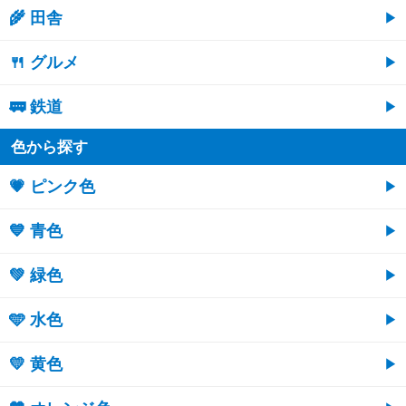
🌾 田舎
🍴 グルメ
🚃 鉄道
色から探す
💗 ピンク色
💙 青色
💚 緑色
🩵 水色
💛 黄色