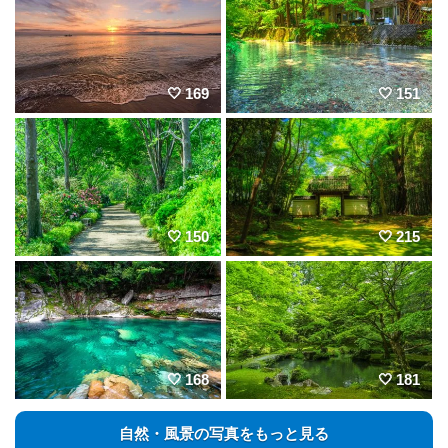
169
151
150
215
168
181
自然・風景の写真をもっと見る