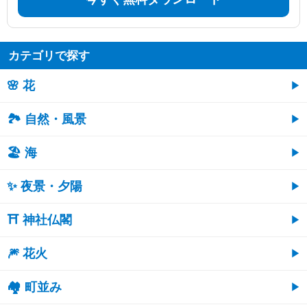
カテゴリで探す
🌸 花
🏞️ 自然・風景
🏖 海
✨ 夜景・夕陽
⛩ 神社仏閣
🎆 花火
🏘 町並み