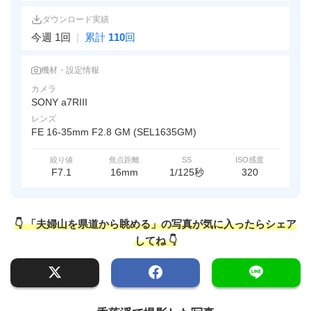
ダウンロード実績
今週 1回
|
累計
110
回
機材・設定情報
カメラ
SONY a7RIII
レンズ
FE 16-35mm F2.8 GM (SEL1635GM)
絞り値
焦点距離
SS
ISO感度
F7.1
16mm
1/125秒
320
👇 「夫婦山を県道から眺める」の写真が気に入ったらシェア
してね 👇