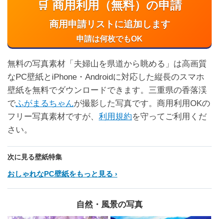
🛒 商用利用（無料）の申請
商用申請リストに追加します
申請は何枚でもOK
無料の写真素材「夫婦山を県道から眺める」は高画質
なPC壁紙とiPhone・Androidに対応した縦長のスマホ
壁紙を無料でダウンロードできます。三重県の香落渓
で
ふがまるちゃん
が撮影した写真です。商用利用OKの
フリー写真素材ですが、
利用規約
を守ってご利用くだ
さい。
次に見る壁紙特集
おしゃれなPC壁紙をもっと見る
自然・風景の写真