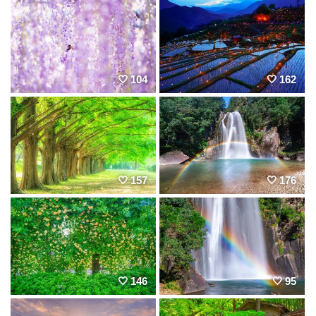
104
162
157
176
146
95