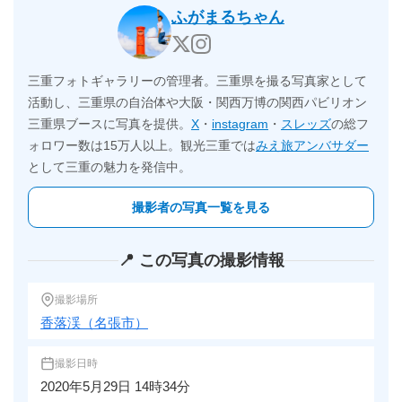
ふがまるちゃん
三重フォトギャラリーの管理者。三重県を撮る写真家として
活動し、三重県の自治体や大阪・関西万博の関西パビリオン
三重県ブースに写真を提供。
X
・
instagram
・
スレッズ
の総フ
ォロワー数は15万人以上。観光三重では
みえ旅アンバサダー
として三重の魅力を発信中。
撮影者の写真一覧を見る
📍 この写真の撮影情報
撮影場所
香落渓（名張市）
撮影日時
2020年5月29日 14時34分