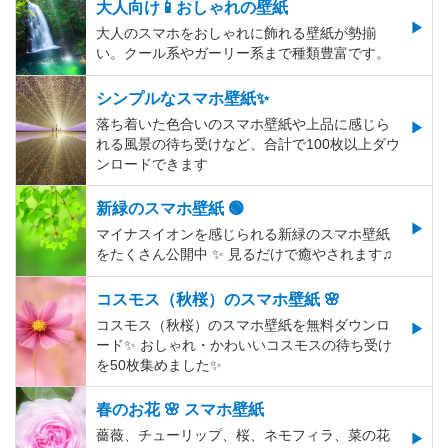
大人向け📱おしゃれの壁紙
大人のスマホをおしゃれに飾れる壁紙が勢揃
い。クール系やガーリー系まで種類豊富です。
シンプルなスマホ壁紙✨
落ち着いた色合いのスマホ壁紙や上品に感じら
れる風景の待ち受けなど、合計で100枚以上ダウ
ンロードできます
新緑のスマホ壁紙 🟢
マイナスイオンを感じられる新緑のスマホ壁紙
をたくさん公開中 ✨ 見るだけで癒やされます♫
コスモス（秋桜）のスマホ壁紙 🌸
コスモス（秋桜）のスマホ壁紙を無料ダウンロ
ード✨️ おしゃれ・かわいいコスモスの待ち受け
を50枚集めました✨️
春のお花 🌸 スマホ壁紙
薔薇、チューリップ、桜、ネモフィラ、菜の花