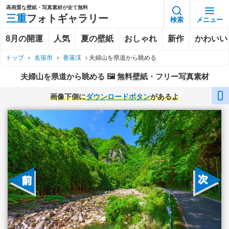
高画質な壁紙・写真素材が全て無料
三重
フォトギャラリー
検索
メニュー
8月の開運
人気
夏の壁紙
おしゃれ
新作
かわいい
トップ
›
名張市
›
香落渓
›
夫婦山を県道から眺める
夫婦山を県道から眺める 🖼️ 無料壁紙・フリー写真素材
画像下側に
ダウンロードボタン
があるよ