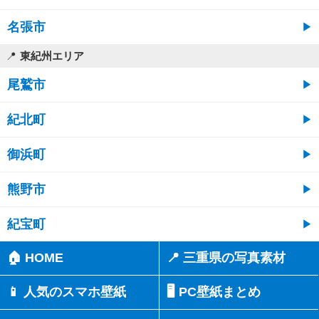
名張市
東紀州エリア
尾鷲市
紀北町
御浜町
熊野市
紀宝町
🏠 HOME
📍 三重県の写真素材
📱 人気のスマホ壁紙
🖥️ PC壁紙まとめ