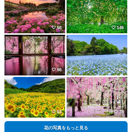
58
146
96
62
93
78
花の写真をもっと見る