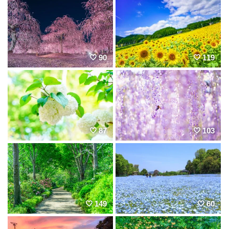
90
119
87
103
149
60