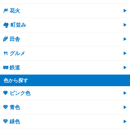
🎆 花火
🏘 町並み
🌾 田舎
🍴 グルメ
🚃 鉄道
色から探す
💗 ピンク色
💙 青色
💚 緑色