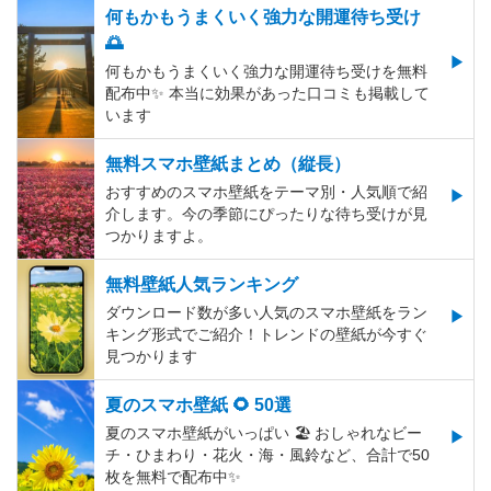
何もかもうまくいく強力な開運待ち受け
🌅
何もかもうまくいく強力な開運待ち受けを無料
配布中✨️ 本当に効果があった口コミも掲載して
います
無料スマホ壁紙まとめ（縦長）
おすすめのスマホ壁紙をテーマ別・人気順で紹
介します。今の季節にぴったりな待ち受けが見
つかりますよ。
無料壁紙人気ランキング
ダウンロード数が多い人気のスマホ壁紙をラン
キング形式でご紹介！トレンドの壁紙が今すぐ
見つかります
夏のスマホ壁紙 🌻 50選
夏のスマホ壁紙がいっぱい 🏖 おしゃれなビー
チ・ひまわり・花火・海・風鈴など、合計で50
枚を無料で配布中✨