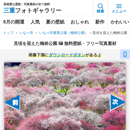
高画質な壁紙・写真素材が全て無料
三重
フォトギャラリー
検索
メニュー
8月の開運
人気
夏の壁紙
おしゃれ
新作
かわいい
トップ
›
いなべ市
›
いなべ市農業公園（梅林公園）
›
見頃を迎えた梅林公園
見頃を迎えた梅林公園 🖼️ 無料壁紙・フリー写真素材
画像下側に
ダウンロードボタン
があるよ