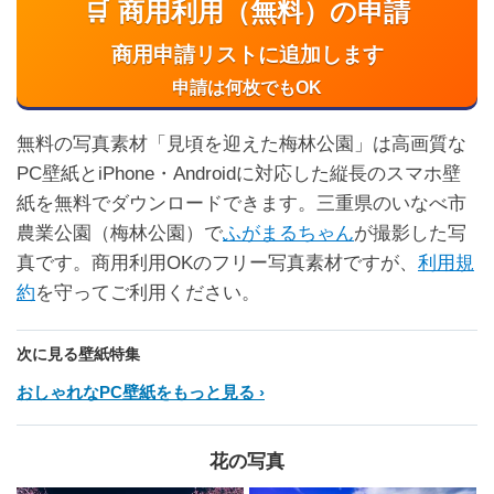
🛒 商用利用（無料）の申請
商用申請リストに追加します
申請は何枚でもOK
無料の写真素材「見頃を迎えた梅林公園」は高画質な
PC壁紙とiPhone・Androidに対応した縦長のスマホ壁
紙を無料でダウンロードできます。三重県のいなべ市
農業公園（梅林公園）で
ふがまるちゃん
が撮影した写
真です。商用利用OKのフリー写真素材ですが、
利用規
約
を守ってご利用ください。
次に見る壁紙特集
おしゃれなPC壁紙をもっと見る
花の写真