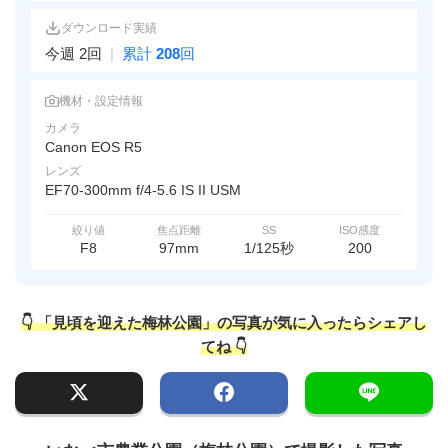
ダウンロード実績
今週 2回
|
累計
208
回
機材・設定情報
カメラ
Canon EOS R5
レンズ
EF70-300mm f/4-5.6 IS II USM
絞り値
焦点距離
SS
ISO感度
F8
97mm
1/125秒
200
👇 「見頃を迎えた梅林公園」の写真が気に入ったらシェアし
てね 👇