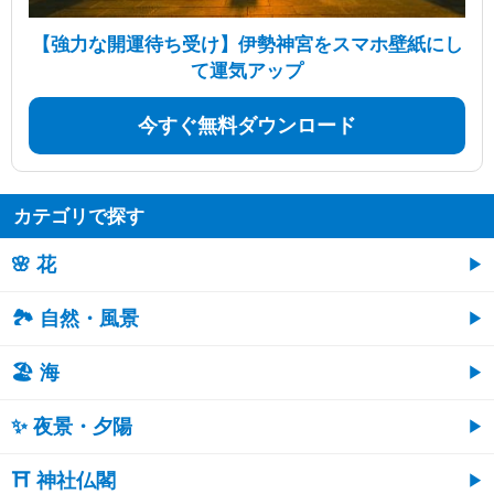
【強力な開運待ち受け】伊勢神宮をスマホ壁紙にし
て運気アップ
今すぐ無料ダウンロード
カテゴリで探す
🌸 花
🏞️ 自然・風景
🏖 海
✨ 夜景・夕陽
⛩ 神社仏閣