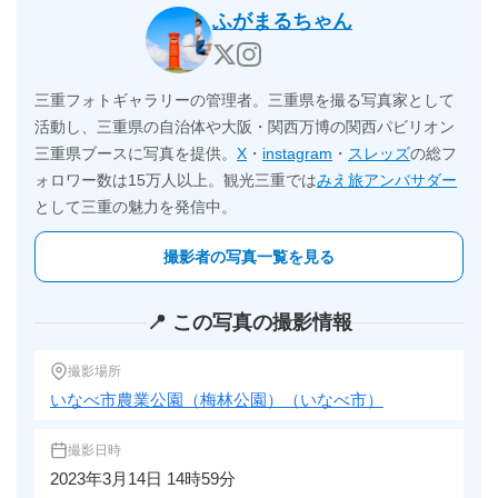
ふがまるちゃん
三重フォトギャラリーの管理者。三重県を撮る写真家として
活動し、三重県の自治体や大阪・関西万博の関西パビリオン
三重県ブースに写真を提供。
X
・
instagram
・
スレッズ
の総フ
ォロワー数は15万人以上。観光三重では
みえ旅アンバサダー
として三重の魅力を発信中。
撮影者の写真一覧を見る
📍 この写真の撮影情報
撮影場所
いなべ市農業公園（梅林公園）（いなべ市）
撮影日時
2023年3月14日 14時59分