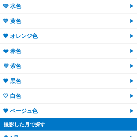
🩵 水色
💛 黄色
🧡 オレンジ色
❤️ 赤色
💜 紫色
🖤 黒色
🤍 白色
🤎 ベージュ色
撮影した月で探す