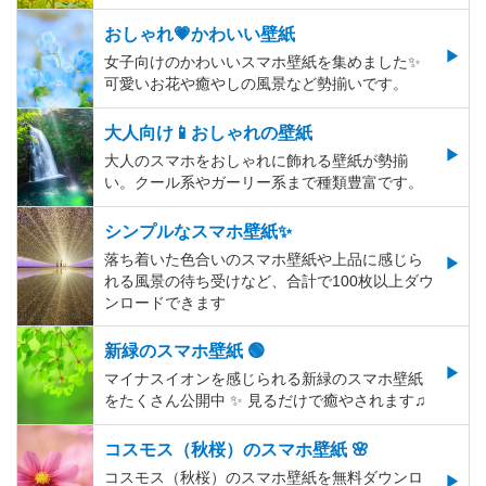
おしゃれ💗かわいい壁紙
女子向けのかわいいスマホ壁紙を集めました✨
可愛いお花や癒やしの風景など勢揃いです。
大人向け📱おしゃれの壁紙
大人のスマホをおしゃれに飾れる壁紙が勢揃
い。クール系やガーリー系まで種類豊富です。
シンプルなスマホ壁紙✨
落ち着いた色合いのスマホ壁紙や上品に感じら
れる風景の待ち受けなど、合計で100枚以上ダウ
ンロードできます
新緑のスマホ壁紙 🟢
マイナスイオンを感じられる新緑のスマホ壁紙
をたくさん公開中 ✨ 見るだけで癒やされます♫
コスモス（秋桜）のスマホ壁紙 🌸
コスモス（秋桜）のスマホ壁紙を無料ダウンロ