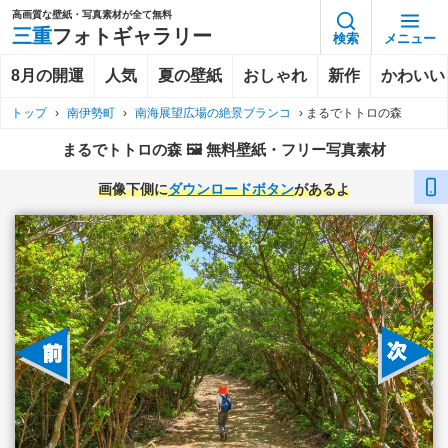
高画質な壁紙・写真素材が全て無料
三重
フォトギャラリー
検索
メニュー
8月の開運
人気
夏の壁紙
おしゃれ
新作
かわいい
トップ
›
南伊勢町
›
南海展望広場の絶景ブランコ
›
まるでトトロの森
まるでトトロの森 🖼️ 無料壁紙・フリー写真素材
画像下側に
ダウンロードボタン
があるよ