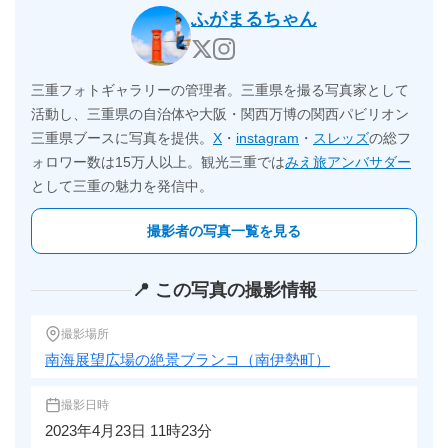
ふがまるちゃん
三重フォトギャラリーの管理者。三重県を撮る写真家として
活動し、三重県の自治体や大阪・関西万博の関西パビリオン
三重県ブースに写真を提供。
X
・
instagram
・
スレッズ
の総フ
ォロワー数は15万人以上。観光三重では
みえ旅アンバサダー
として三重の魅力を発信中。
撮影者の写真一覧を見る
📍 この写真の撮影情報
撮影場所
南海展望広場の絶景ブランコ（南伊勢町）
撮影日時
2023年4月23日 11時23分