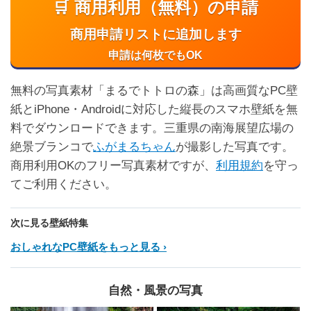
🛒 商用利用（無料）の申請
商用申請リストに追加します
申請は何枚でもOK
無料の写真素材「まるでトトロの森」は高画質なPC壁
紙とiPhone・Androidに対応した縦長のスマホ壁紙を無
料でダウンロードできます。三重県の南海展望広場の
絶景ブランコで
ふがまるちゃん
が撮影した写真です。
商用利用OKのフリー写真素材ですが、
利用規約
を守っ
てご利用ください。
次に見る壁紙特集
おしゃれなPC壁紙をもっと見る
自然・風景の写真