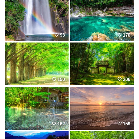
93
170
150
206
162
159