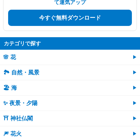
て運気アップ
今すぐ無料ダウンロード
カテゴリで探す
🌸 花
🏞️ 自然・風景
🏖 海
✨ 夜景・夕陽
⛩ 神社仏閣
🎆 花火