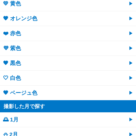
💛 黄色
🧡 オレンジ色
❤️ 赤色
💜 紫色
🖤 黒色
🤍 白色
🤎 ベージュ色
撮影した月で探す
🌅 1月
⛄ 2月