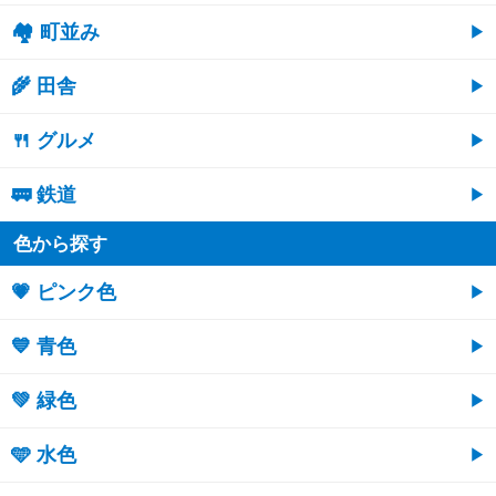
🏘 町並み
🌾 田舎
🍴 グルメ
🚃 鉄道
色から探す
💗 ピンク色
💙 青色
💚 緑色
🩵 水色