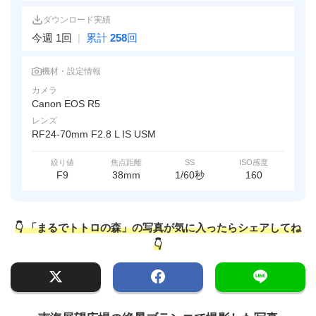
ダウンロード実績
今週 1回
|
累計
258
回
機材・設定情報
カメラ
Canon EOS R5
レンズ
RF24-70mm F2.8 L IS USM
絞り値
焦点距離
SS
ISO感度
F9
38mm
1/60秒
160
👇 「まるでトトロの森」の写真が気に入ったらシェアしてね
👇