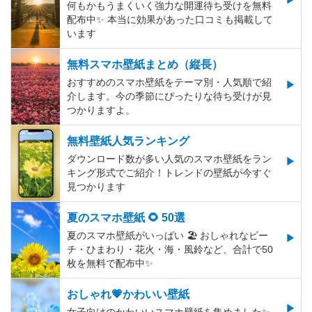
何もかもうまくいく強力な開運待ち受けを無料
配布中✨️ 本当に効果があった口コミも掲載して
います
無料スマホ壁紙まとめ（縦長）
おすすめのスマホ壁紙をテーマ別・人気順で紹
介します。今の季節にぴったりな待ち受けが見
つかりますよ。
無料壁紙人気ランキング
ダウンロード数が多い人気のスマホ壁紙をラン
キング形式でご紹介！トレンドの壁紙が今すぐ
見つかります
夏のスマホ壁紙 🌻 50選
夏のスマホ壁紙がいっぱい 🏖 おしゃれなビー
チ・ひまわり・花火・海・風鈴など、合計で50
枚を無料で配布中✨
おしゃれ💗かわいい壁紙