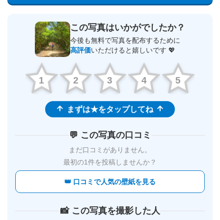
この写真はいかがでしたか？
今後も無料で写真を配布するために
高評価
いただけると嬉しいです 💖
1
2
3
4
5
まずは★をタップしてね
💬 この写真の口コミ
まだ口コミがありません。
最初の1件を投稿しませんか？
👑 口コミで人気の壁紙を見る
📸 この写真を撮影した人