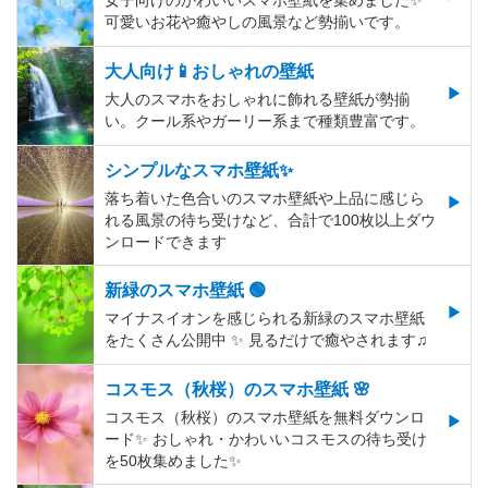
女子向けのかわいいスマホ壁紙を集めました✨
可愛いお花や癒やしの風景など勢揃いです。
大人向け📱おしゃれの壁紙
大人のスマホをおしゃれに飾れる壁紙が勢揃
い。クール系やガーリー系まで種類豊富です。
シンプルなスマホ壁紙✨
落ち着いた色合いのスマホ壁紙や上品に感じら
れる風景の待ち受けなど、合計で100枚以上ダウ
ンロードできます
新緑のスマホ壁紙 🟢
マイナスイオンを感じられる新緑のスマホ壁紙
をたくさん公開中 ✨ 見るだけで癒やされます♫
コスモス（秋桜）のスマホ壁紙 🌸
コスモス（秋桜）のスマホ壁紙を無料ダウンロ
ード✨️ おしゃれ・かわいいコスモスの待ち受け
を50枚集めました✨️