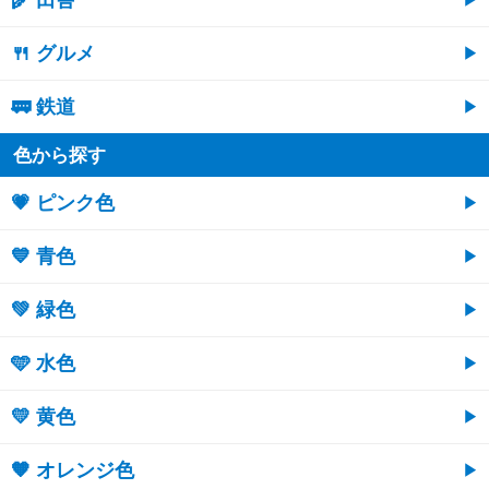
🍴 グルメ
🚃 鉄道
色から探す
💗 ピンク色
💙 青色
💚 緑色
🩵 水色
💛 黄色
🧡 オレンジ色