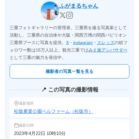
ふがまるちゃん
三重フォトギャラリーの管理者。三重県を撮る写真家として
活動し、三重県の自治体や大阪・関西万博の関西パビリオン
三重県ブースに写真を提供。
X
・
instagram
・
スレッズ
の総フ
ォロワー数は15万人以上。観光三重では
みえ旅アンバサダー
として三重の魅力を発信中。
撮影者の写真一覧を見る
📍 この写真の撮影情報
撮影場所
松阪農業公園ベルファーム（松阪市）
撮影日時
2023年4月22日 10時10分