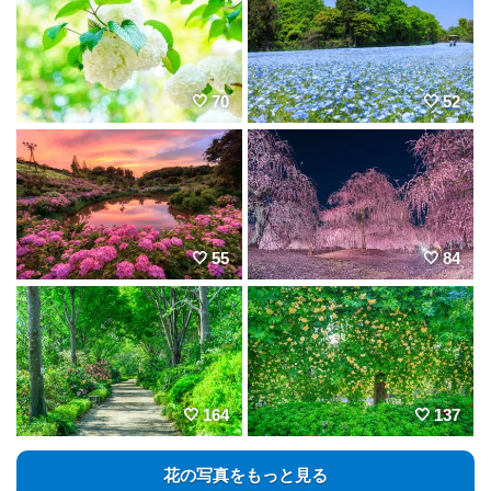
70
52
55
84
164
137
花の写真をもっと見る