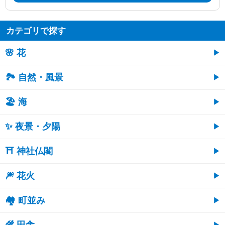
カテゴリで探す
🌸 花
🏞️ 自然・風景
🏖 海
✨ 夜景・夕陽
⛩ 神社仏閣
🎆 花火
🏘 町並み
🌾 田舎