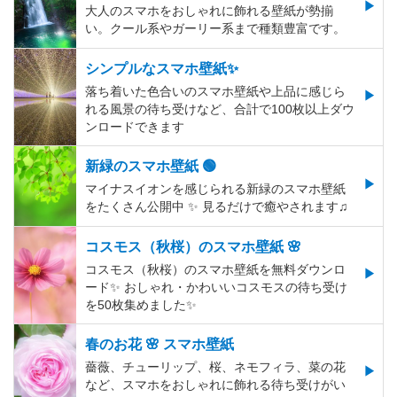
大人のスマホをおしゃれに飾れる壁紙が勢揃
い。クール系やガーリー系まで種類豊富です。
シンプルなスマホ壁紙✨
落ち着いた色合いのスマホ壁紙や上品に感じら
れる風景の待ち受けなど、合計で100枚以上ダウ
ンロードできます
新緑のスマホ壁紙 🟢
マイナスイオンを感じられる新緑のスマホ壁紙
をたくさん公開中 ✨ 見るだけで癒やされます♫
コスモス（秋桜）のスマホ壁紙 🌸
コスモス（秋桜）のスマホ壁紙を無料ダウンロ
ード✨️ おしゃれ・かわいいコスモスの待ち受け
を50枚集めました✨️
春のお花 🌸 スマホ壁紙
薔薇、チューリップ、桜、ネモフィラ、菜の花
など、スマホをおしゃれに飾れる待ち受けがい