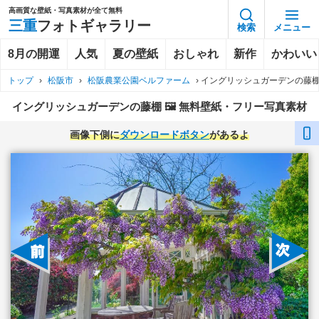
高画質な壁紙・写真素材が全て無料
三重
フォトギャラリー
検索
メニュー
8月の開運
人気
夏の壁紙
おしゃれ
新作
かわいい
トップ
›
松阪市
›
松阪農業公園ベルファーム
›
イングリッシュガーデンの藤
イングリッシュガーデンの藤棚 🖼️ 無料壁紙・フリー写真素材
画像下側に
ダウンロードボタン
があるよ