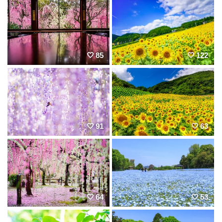
85
122
91
63
64
53