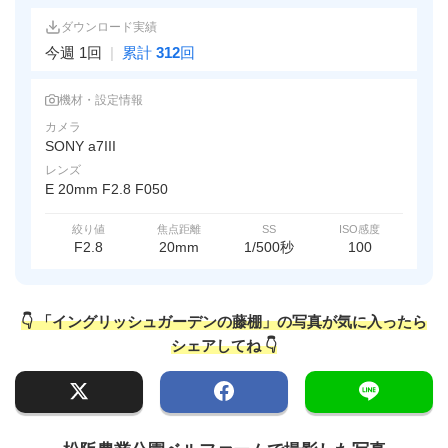
ダウンロード実績
今週 1回
|
累計
312
回
機材・設定情報
カメラ
SONY a7III
レンズ
E 20mm F2.8 F050
絞り値
焦点距離
SS
ISO感度
F2.8
20mm
1/500秒
100
👇 「イングリッシュガーデンの藤棚」の写真が気に入ったら
シェアしてね 👇