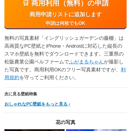
🛒 商用利用（無料）の申請
商用申請リストに追加します
申請は何枚でもOK
無料の写真素材「イングリッシュガーデンの藤棚」は
高画質なPC壁紙とiPhone・Androidに対応した縦長の
スマホ壁紙を無料でダウンロードできます。三重県の
松阪農業公園ベルファームで
ふがまるちゃん
が撮影し
た写真です。商用利用OKのフリー写真素材ですが、
利
用規約
を守ってご利用ください。
次に見る壁紙特集
おしゃれなPC壁紙をもっと見る
花の写真