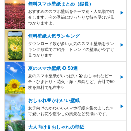
無料スマホ壁紙まとめ（縦長）
おすすめのスマホ壁紙をテーマ別・人気順で紹
介します。今の季節にぴったりな待ち受けが見
つかりますよ。
無料壁紙人気ランキング
ダウンロード数が多い人気のスマホ壁紙をラン
キング形式でご紹介！トレンドの壁紙が今すぐ
見つかります
夏のスマホ壁紙 🌻 50選
夏のスマホ壁紙がいっぱい 🏖 おしゃれなビー
チ・ひまわり・花火・海・風鈴など、合計で50
枚を無料で配布中✨
おしゃれ💗かわいい壁紙
女子向けのかわいいスマホ壁紙を集めました✨
可愛いお花や癒やしの風景など勢揃いです。
大人向け📱おしゃれの壁紙