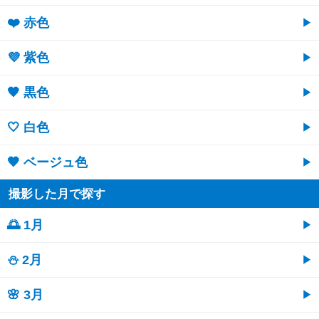
❤️ 赤色
💜 紫色
🖤 黒色
🤍 白色
🤎 ベージュ色
撮影した月で探す
🌅 1月
⛄ 2月
🌸 3月