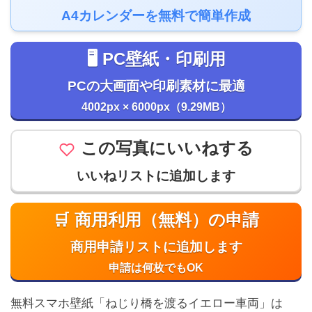
A4カレンダーを無料で簡単作成
🖥️ PC壁紙・印刷用
PCの大画面や印刷素材に最適
4002px × 6000px（9.29MB）
この写真にいいねする
いいねリストに追加します
🛒 商用利用（無料）の申請
商用申請リストに追加します
申請は何枚でもOK
無料スマホ壁紙「ねじり橋を渡るイエロー車両」は