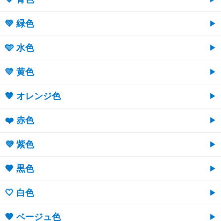
💚 緑色
🩵 水色
💛 黄色
🧡 オレンジ色
❤️ 赤色
💜 紫色
🖤 黒色
🤍 白色
🤎 ベージュ色