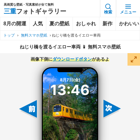
高画質な壁紙・写真素材が全て無料
三重
フォトギャラリー
検索
メニュー
8月の開運
人気
夏の壁紙
おしゃれ
新作
かわいい
トップ
›
無料スマホ壁紙
›
ねじり橋を渡るイエロー車両
ねじり橋を渡るイエロー車両 📱 無料スマホ壁紙
画像下側に
ダウンロードボタン
があるよ
8月7日(金)
13:46