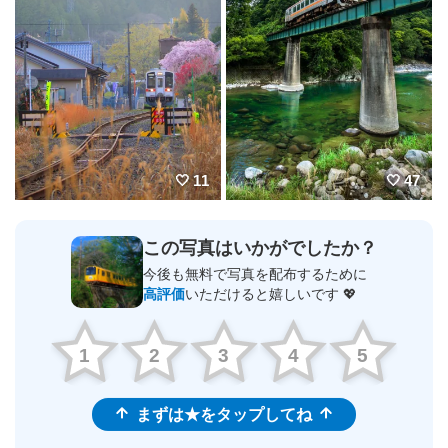
11
47
この写真はいかがでしたか？
今後も無料で写真を配布するために
高評価
いただけると嬉しいです 💖
1
2
3
4
5
まずは★をタップしてね