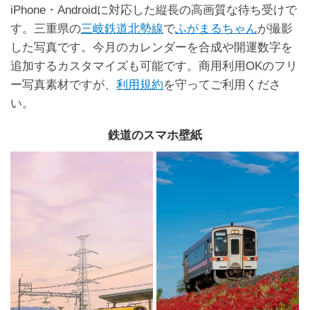
iPhone・Androidに対応した縦長の高画質な待ち受けで
す。三重県の
三岐鉄道北勢線
で
ふがまるちゃん
が撮影
した写真です。今月のカレンダーを合成や開運数字を
追加するカスタマイズも可能です。商用利用OKのフリ
ー写真素材ですが、
利用規約
を守ってご利用くださ
い。
鉄道のスマホ壁紙