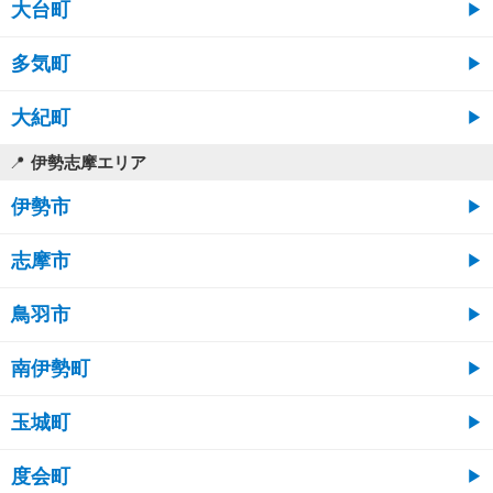
大台町
多気町
大紀町
伊勢志摩エリア
伊勢市
志摩市
鳥羽市
南伊勢町
玉城町
度会町