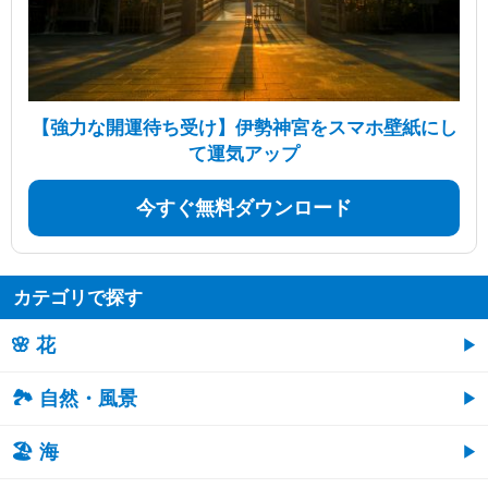
【強力な開運待ち受け】伊勢神宮をスマホ壁紙にし
て運気アップ
今すぐ無料ダウンロード
カテゴリで探す
🌸 花
🏞️ 自然・風景
🏖 海