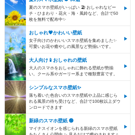
夏のスマホ壁紙がいっぱい 🏖 おしゃれなビー
チ・ひまわり・花火・海・風鈴など、合計で50
枚を無料で配布中✨
おしゃれ💗かわいい壁紙
女子向けのかわいいスマホ壁紙を集めました✨
可愛いお花や癒やしの風景など勢揃いです。
大人向け📱おしゃれの壁紙
大人のスマホをおしゃれに飾れる壁紙が勢揃
い。クール系やガーリー系まで種類豊富です。
シンプルなスマホ壁紙✨
落ち着いた色合いのスマホ壁紙や上品に感じら
れる風景の待ち受けなど、合計で100枚以上ダウ
ンロードできます
新緑のスマホ壁紙 🟢
マイナスイオンを感じられる新緑のスマホ壁紙
をたくさん公開中 ✨ 見るだけで癒やされます♫