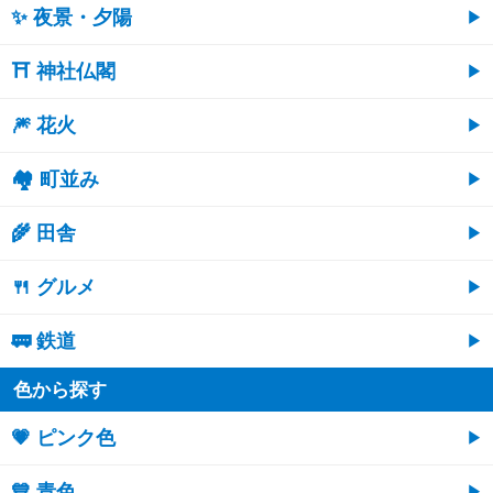
✨ 夜景・夕陽
⛩ 神社仏閣
🎆 花火
🏘 町並み
🌾 田舎
🍴 グルメ
🚃 鉄道
色から探す
💗 ピンク色
💙 青色