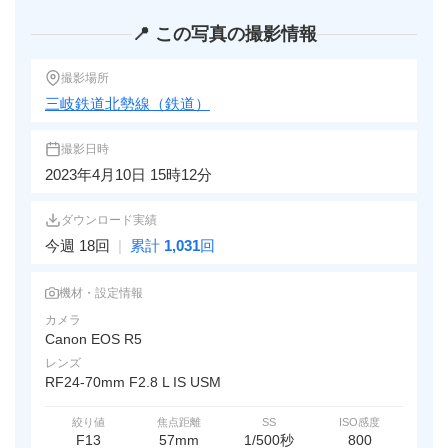
📍 この写真の撮影情報
撮影場所
三岐鉄道北勢線（鉄道）
撮影日時
2023年4月10日 15時12分
ダウンロード実績
今週 18回
|
累計
1,031
回
機材・設定情報
カメラ
Canon EOS R5
レンズ
RF24-70mm F2.8 L IS USM
絞り値
焦点距離
SS
ISO感度
F13
57mm
1/500秒
800