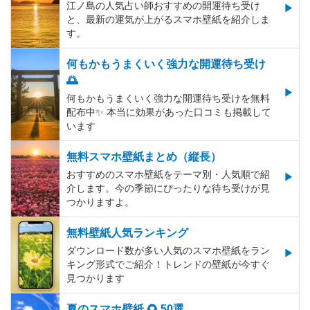
江ノ島の人気占い師おすすめの開運待ち受け
と、最新の運気が上がるスマホ壁紙を紹介しま
す。
何もかもうまくいく強力な開運待ち受け
🌅
何もかもうまくいく強力な開運待ち受けを無料
配布中✨️ 本当に効果があった口コミも掲載して
います
無料スマホ壁紙まとめ（縦長）
おすすめのスマホ壁紙をテーマ別・人気順で紹
介します。今の季節にぴったりな待ち受けが見
つかりますよ。
無料壁紙人気ランキング
ダウンロード数が多い人気のスマホ壁紙をラン
キング形式でご紹介！トレンドの壁紙が今すぐ
見つかります
夏のスマホ壁紙 🌻 50選