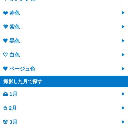
❤️ 赤色
💜 紫色
🖤 黒色
🤍 白色
🤎 ベージュ色
撮影した月で探す
🌅 1月
⛄ 2月
🌸 3月