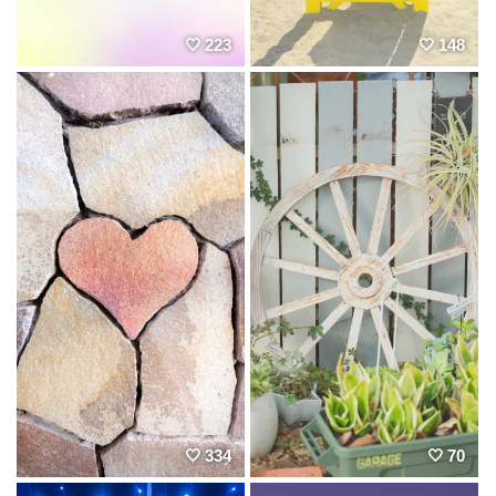
223
148
334
70