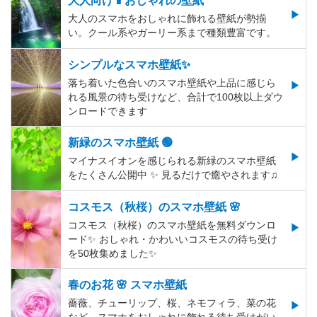
大人のスマホをおしゃれに飾れる壁紙が勢揃
い。クール系やガーリー系まで種類豊富です。
シンプルなスマホ壁紙✨
落ち着いた色合いのスマホ壁紙や上品に感じら
れる風景の待ち受けなど、合計で100枚以上ダウ
ンロードできます
新緑のスマホ壁紙 🟢
マイナスイオンを感じられる新緑のスマホ壁紙
をたくさん公開中 ✨ 見るだけで癒やされます♫
コスモス（秋桜）のスマホ壁紙 🌸
コスモス（秋桜）のスマホ壁紙を無料ダウンロ
ード✨️ おしゃれ・かわいいコスモスの待ち受け
を50枚集めました✨️
春のお花 🌸 スマホ壁紙
薔薇、チューリップ、桜、ネモフィラ、菜の花