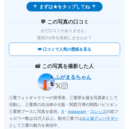
まずは★をタップしてね
💬 この写真の口コミ
まだ口コミがありません。
最初の1件を投稿しませんか？
👑 口コミで人気の壁紙を見る
📸 この写真を撮影した人
ふがまるちゃん
三重フォトギャラリーの管理者。三重県を撮る写真家として
活動し、三重県の自治体や大阪・関西万博の関西パビリオン
三重県ブースに写真を提供。
X
・
instagram
・
スレッズ
の総フ
ォロワー数は15万人以上。観光三重では
みえ旅アンバサダー
として三重の魅力を発信中。