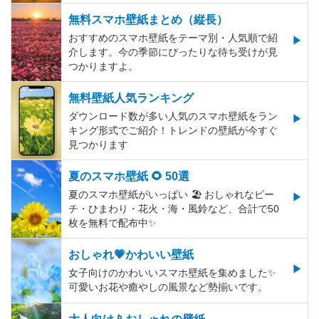
無料スマホ壁紙まとめ（縦長）
おすすめのスマホ壁紙をテーマ別・人気順で紹
介します。今の季節にぴったりな待ち受けが見
つかりますよ。
無料壁紙人気ランキング
ダウンロード数が多い人気のスマホ壁紙をラン
キング形式でご紹介！トレンドの壁紙が今すぐ
見つかります
夏のスマホ壁紙 🌻 50選
夏のスマホ壁紙がいっぱい 🏖 おしゃれなビー
チ・ひまわり・花火・海・風鈴など、合計で50
枚を無料で配布中✨
おしゃれ💗かわいい壁紙
女子向けのかわいいスマホ壁紙を集めました✨
可愛いお花や癒やしの風景など勢揃いです。
大人向け📱おしゃれの壁紙