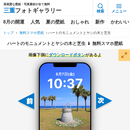
高画質な壁紙・写真素材が全て無料
三重
フォトギャラリー
検索
メニュー
8月の開運
人気
夏の壁紙
おしゃれ
新作
かわいい
トップ
›
無料スマホ壁紙
›
ハートのモニュメントとヤシの木と芝生
ハートのモニュメントとヤシの木と芝生 📱 無料スマホ壁紙
画像下側に
ダウンロードボタン
があるよ
8月7日(金)
10:37