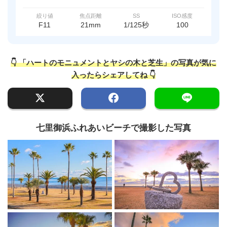
絞り値
焦点距離
SS
ISO感度
F11
21mm
1/125秒
100
👇 「ハートのモニュメントとヤシの木と芝生」の写真が気に
入ったらシェアしてね 👇
七里御浜ふれあいビーチで撮影した写真