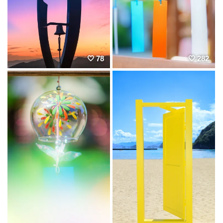
78
282