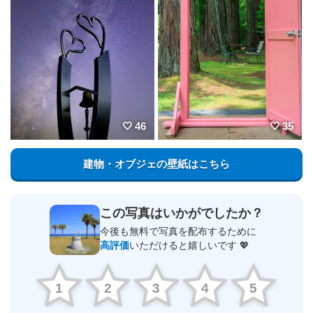
46
35
建物・オブジェの壁紙はこちら
この写真はいかがでしたか？
今後も無料で写真を配布するために
高評価
いただけると嬉しいです 💖
1
2
3
4
5