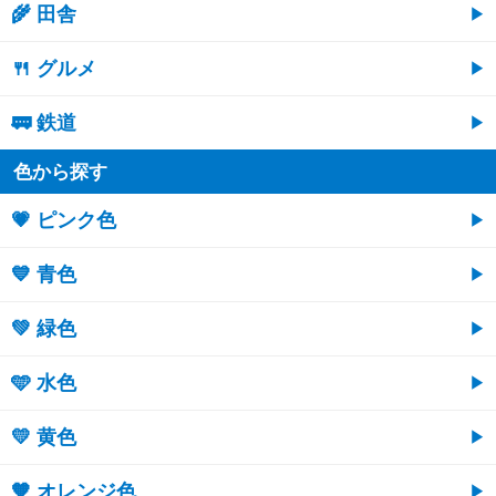
🌾 田舎
🍴 グルメ
🚃 鉄道
色から探す
💗 ピンク色
💙 青色
💚 緑色
🩵 水色
💛 黄色
🧡 オレンジ色