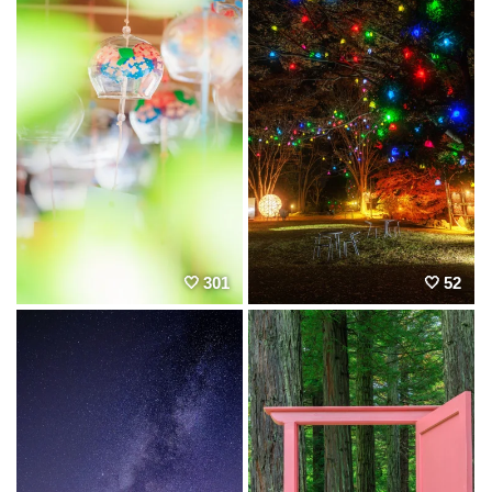
301
52