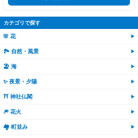
カテゴリで探す
🌸 花
🏞️ 自然・風景
🏖 海
✨ 夜景・夕陽
⛩ 神社仏閣
🎆 花火
🏘 町並み