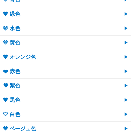
💚 緑色
🩵 水色
💛 黄色
🧡 オレンジ色
❤️ 赤色
💜 紫色
🖤 黒色
🤍 白色
🤎 ベージュ色