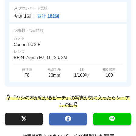
ダウンロード実績
今週 1回
|
累計
182
回
機材・設定情報
カメラ
Canon EOS R
レンズ
RF24-70mm F2.8 L IS USM
絞り値
焦点距離
SS
ISO感度
F8
29mm
1/160秒
100
👇 「ヤシの木が広がるビーチ」の写真が気に入ったらシェア
してね 👇