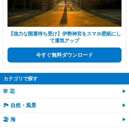
【強力な開運待ち受け】伊勢神宮をスマホ壁紙にし
て運気アップ
今すぐ無料ダウンロード
カテゴリで探す
🌸 花
🏞️ 自然・風景
🏖 海