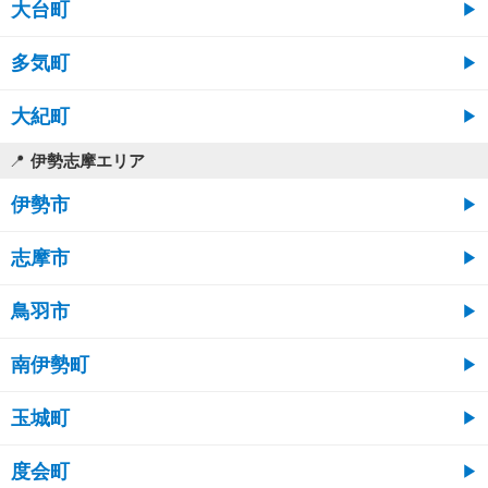
大台町
多気町
大紀町
伊勢志摩エリア
伊勢市
志摩市
鳥羽市
南伊勢町
玉城町
度会町