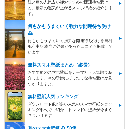
江ノ島の人気占い師おすすめの開運待ち受け
と、最新の運気が上がるスマホ壁紙を紹介しま
す。
何もかもうまくいく強力な開運待ち受け
🌅
何もかもうまくいく強力な開運待ち受けを無料
配布中✨️ 本当に効果があった口コミも掲載して
います
無料スマホ壁紙まとめ（縦長）
おすすめのスマホ壁紙をテーマ別・人気順で紹
介します。今の季節にぴったりな待ち受けが見
つかりますよ。
無料壁紙人気ランキング
ダウンロード数が多い人気のスマホ壁紙をラン
キング形式でご紹介！トレンドの壁紙が今すぐ
見つかります
夏のスマホ壁紙 🌻 50選