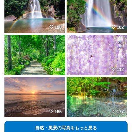
190
102
165
112
185
177
自然・風景の写真をもっと見る