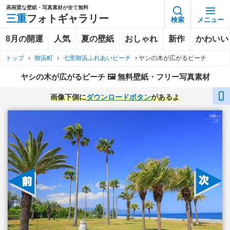
高画質な壁紙・写真素材が全て無料
三重
フォトギャラリー
検索
メニュー
8月の開運
人気
夏の壁紙
おしゃれ
新作
かわいい
トップ
›
御浜町
›
七里御浜ふれあいビーチ
›
ヤシの木が広がるビーチ
ヤシの木が広がるビーチ 🖼️ 無料壁紙・フリー写真素材
画像下側に
ダウンロードボタン
があるよ