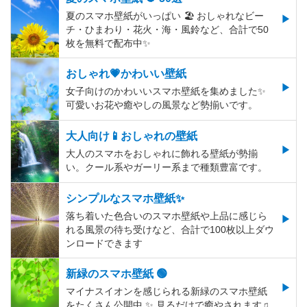
夏のスマホ壁紙がいっぱい 🏖 おしゃれなビー
チ・ひまわり・花火・海・風鈴など、合計で50
枚を無料で配布中✨
おしゃれ💗かわいい壁紙
女子向けのかわいいスマホ壁紙を集めました✨
可愛いお花や癒やしの風景など勢揃いです。
大人向け📱おしゃれの壁紙
大人のスマホをおしゃれに飾れる壁紙が勢揃
い。クール系やガーリー系まで種類豊富です。
シンプルなスマホ壁紙✨
落ち着いた色合いのスマホ壁紙や上品に感じら
れる風景の待ち受けなど、合計で100枚以上ダウ
ンロードできます
新緑のスマホ壁紙 🟢
マイナスイオンを感じられる新緑のスマホ壁紙
をたくさん公開中 ✨ 見るだけで癒やされます♫