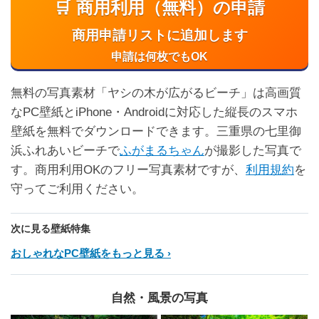
🛒 商用利用（無料）の申請
商用申請リストに追加します
申請は何枚でもOK
無料の写真素材「ヤシの木が広がるビーチ」は高画質
なPC壁紙とiPhone・Androidに対応した縦長のスマホ
壁紙を無料でダウンロードできます。三重県の七里御
浜ふれあいビーチで
ふがまるちゃん
が撮影した写真で
す。商用利用OKのフリー写真素材ですが、
利用規約
を
守ってご利用ください。
次に見る壁紙特集
おしゃれなPC壁紙をもっと見る
自然・風景の写真