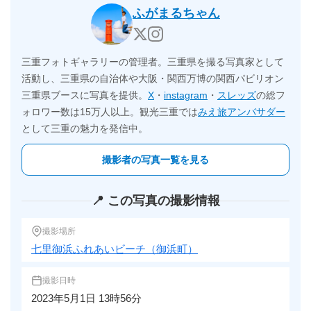
ふがまるちゃん
三重フォトギャラリーの管理者。三重県を撮る写真家として
活動し、三重県の自治体や大阪・関西万博の関西パビリオン
三重県ブースに写真を提供。
X
・
instagram
・
スレッズ
の総フ
ォロワー数は15万人以上。観光三重では
みえ旅アンバサダー
として三重の魅力を発信中。
撮影者の写真一覧を見る
📍 この写真の撮影情報
撮影場所
七里御浜ふれあいビーチ（御浜町）
撮影日時
2023年5月1日 13時56分