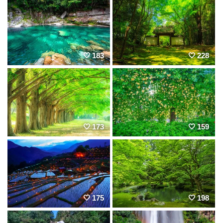
183
228
173
159
175
198