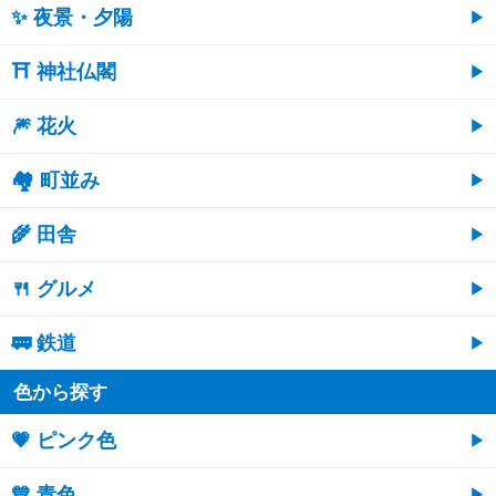
✨ 夜景・夕陽
⛩ 神社仏閣
🎆 花火
🏘 町並み
🌾 田舎
🍴 グルメ
🚃 鉄道
色から探す
💗 ピンク色
💙 青色