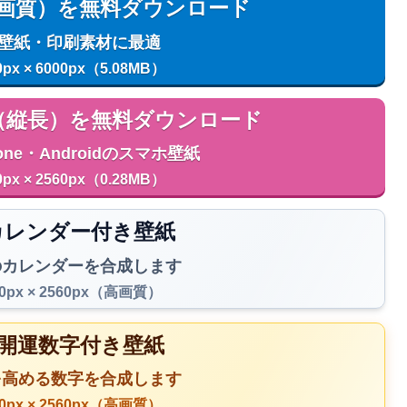
用（高画質）を無料ダウンロード
C壁紙・印刷素材に最適
0px × 6000px（5.08MB）
用（縦長）を無料ダウンロード
one・Androidのスマホ壁紙
0px × 2560px（0.28MB）
️ カレンダー付き壁紙
のカレンダーを合成します
40px × 2560px（高画質）
 開運数字付き壁紙
を高める数字を合成します
40px × 2560px（高画質）