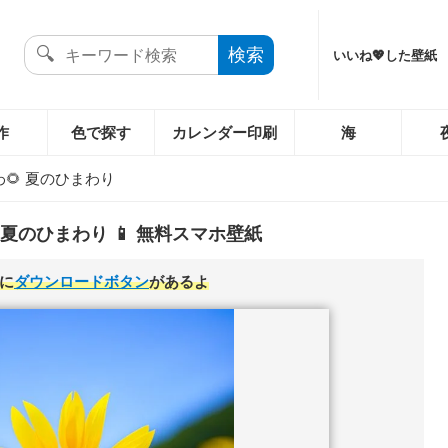
いいね💖した壁紙
作
色で探す
カレンダー印刷
海
🌻 夏のひまわり
 夏のひまわり 📱 無料スマホ壁紙
に
ダウンロードボタン
があるよ