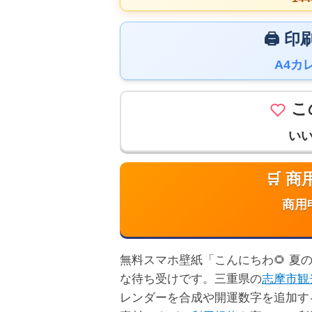
🖨️
A4カ
こ
い
🛒 
商用
無料スマホ壁紙「こんにちわ🌻 夏のひ
な待ち受けです。三重県の
志摩市観
レンダーを合成や開運数字を追加す