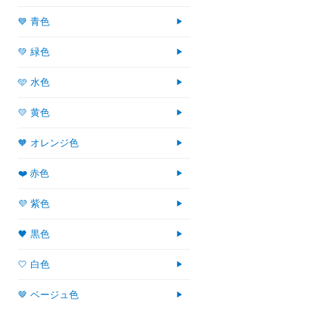
💙 青色
💚 緑色
🩵 水色
💛 黄色
🧡 オレンジ色
❤️ 赤色
💜 紫色
🖤 黒色
🤍 白色
🤎 ベージュ色