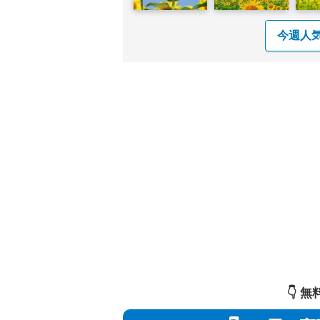
今週人
👇️