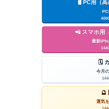
🖥️ PC
P
400
📲 スマホ
最新iPh
144
🗓
今月
14

運気
14