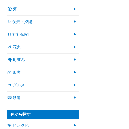
🏖 海
✨ 夜景・夕陽
⛩ 神社仏閣
🎆 花火
🏘 町並み
🌾 田舎
🍴 グルメ
🚃 鉄道
色から探す
💗 ピンク色