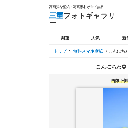
高画質な壁紙・写真素材が全て無料
三重
フォトギャラリ
ー
開運
人気
新
トップ
›
無料スマホ壁紙
›
こんにちわ
こんにちわ🌻
画像下側