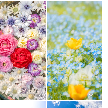
1129
830