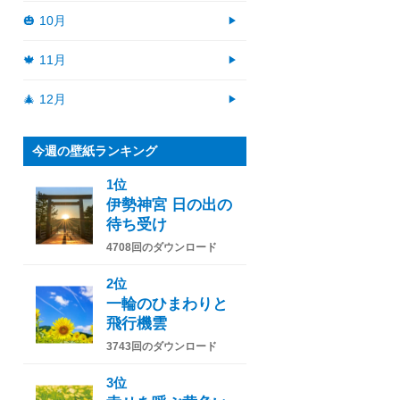
🎃 10月
🍁 11月
🎄 12月
今週の壁紙ランキング
1位
伊勢神宮 日の出の
待ち受け
4708回のダウンロード
2位
一輪のひまわりと
飛行機雲
3743回のダウンロード
3位