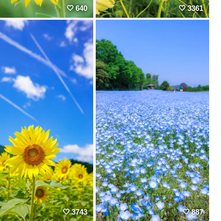
640
3361
3743
887