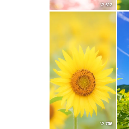
612
706