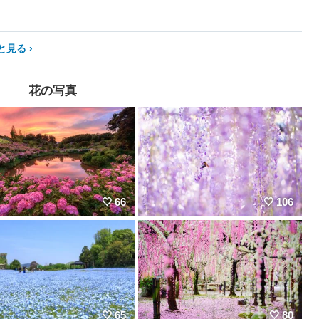
と見る
花の写真
66
106
65
80