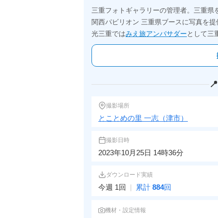
三重フォトギャラリーの管理者。三重県
関西パビリオン 三重県ブースに写真を提
光三重では
みえ旅アンバサダー
として三

撮影場所
とことめの里 一志（津市）
撮影日時
2023年10月25日 14時36分
ダウンロード実績
今週 1回
|
累計
884
回
機材・設定情報