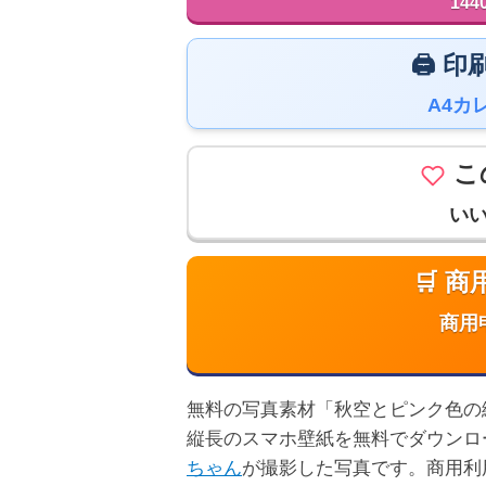
144
🖨️
A4カ
こ
い
🛒 
商用
無料の写真素材「秋空とピンク色の絨毯」
縦長のスマホ壁紙を無料でダウンロ
ちゃん
が撮影した写真です。商用利