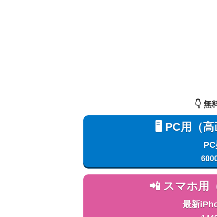
👇️
🖥️ PC
P
600
📲 スマホ
最新iPh