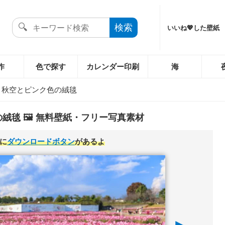
いいね💖した壁紙
作
色で探す
カレンダー印刷
海
›
秋空とピンク色の絨毯
絨毯 🖼️ 無料壁紙・フリー写真素材
に
ダウンロードボタン
があるよ