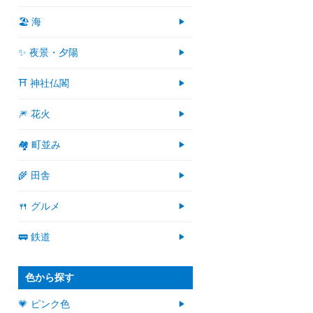
🏖 海
✨ 夜景・夕陽
⛩ 神社仏閣
🎆 花火
🏘 町並み
🌾 田舎
🍴 グルメ
🚃 鉄道
色から探す
💗 ピンク色