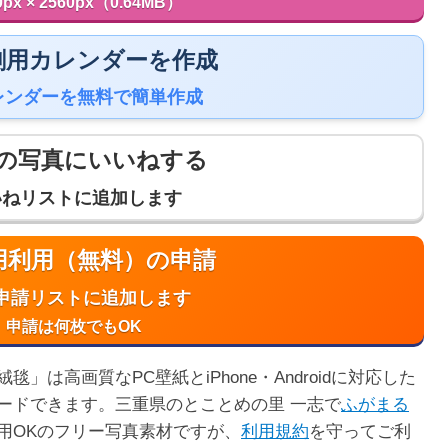
0px × 2560px（0.64MB）
 印刷用カレンダーを作成
レンダーを無料で簡単作成
の写真にいいねする
いねリストに追加します
商用利用（無料）の申請
申請リストに追加します
申請は何枚でもOK
は高画質なPC壁紙とiPhone・Androidに対応した
ードできます。三重県のとことめの里 一志で
ふがまる
用OKのフリー写真素材ですが、
利用規約
を守ってご利