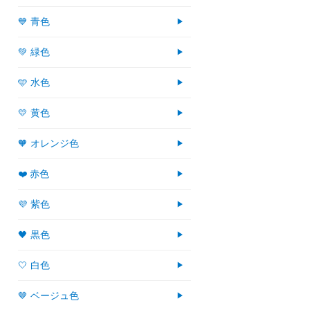
💙 青色
💚 緑色
🩵 水色
💛 黄色
🧡 オレンジ色
❤️ 赤色
💜 紫色
🖤 黒色
🤍 白色
🤎 ベージュ色