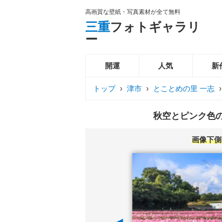
高画質な壁紙・写真素材が全て無料
三重
フォトギャラリ
ー
開運
人気
新
トップ
›
津市
›
とことめの里 一志
秋空とピンク色の
画像下側