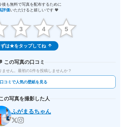
今後も無料で写真を配布するために
高評価
いただけると嬉しいです 💖
2
3
4
5
ずは★をタップしてね
💬 この写真の口コミ
りません。
最初の1件を投稿しませんか？
 口コミで人気の壁紙を見る
 この写真を撮影した人
ふがまるちゃん