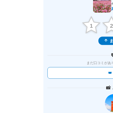
1
ま
まだ口コミがあ

