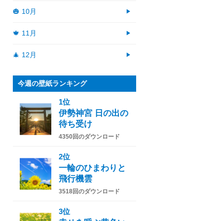
🎃 10月
🍁 11月
🎄 12月
今週の壁紙ランキング
1位
伊勢神宮 日の出の
待ち受け
4350回のダウンロード
2位
一輪のひまわりと
飛行機雲
3518回のダウンロード
3位