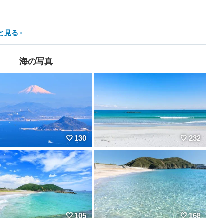
と見る
海の写真
130
232
105
168