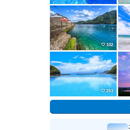
102
253