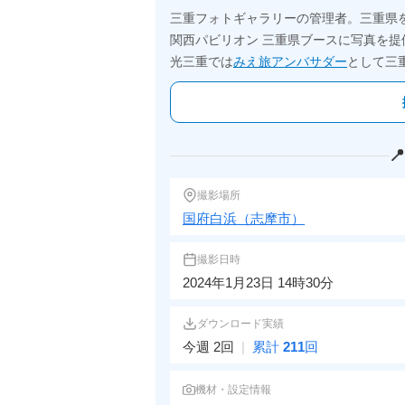
三重フォトギャラリーの管理者。三重県
関西パビリオン 三重県ブースに写真を提
光三重では
みえ旅アンバサダー
として三

撮影場所
国府白浜（志摩市）
撮影日時
2024年1月23日 14時30分
ダウンロード実績
今週 2回
|
累計
211
回
機材・設定情報