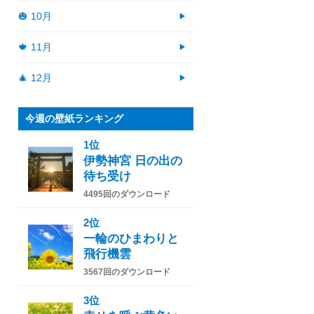
🎃 10月
🍁 11月
🎄 12月
今週の壁紙ランキング
1位
伊勢神宮 日の出の
待ち受け
4495回のダウンロード
2位
一輪のひまわりと
飛行機雲
3567回のダウンロード
3位