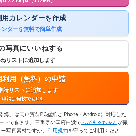
0px × 2560px（0.72MB）
 印刷用カレンダーを作成
レンダーを無料で簡単作成
の写真にいいねする
いねリストに追加します
商用利用（無料）の申請
申請リストに追加します
申請は何枚でもOK
は高画質なPC壁紙とiPhone・Androidに対応した
ードできます。三重県の国府白浜で
ふがまるちゃん
が撮
リー写真素材ですが、
利用規約
を守ってご利用くださ