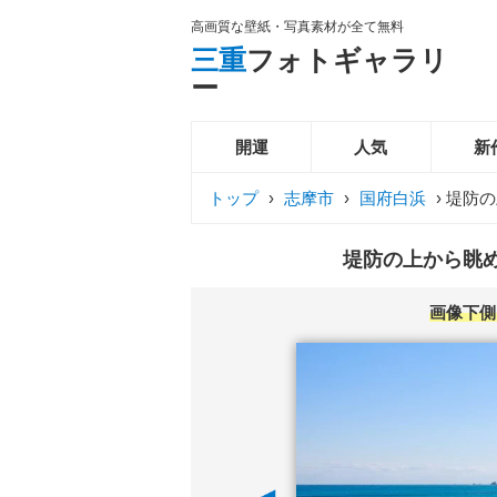
高画質な壁紙・写真素材が全て無料
三重
フォトギャラリ
ー
開運
人気
新
トップ
›
志摩市
›
国府白浜
›
堤防の
堤防の上から眺め
画像下側