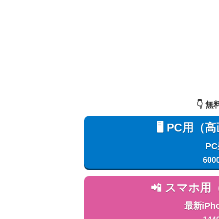
👇️
🖥️ PC
P
600
📲 スマホ
最新iPh