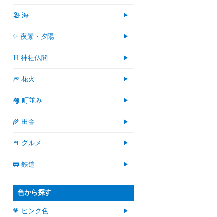
🏖 海
✨ 夜景・夕陽
⛩ 神社仏閣
🎆 花火
🏘 町並み
🌾 田舎
🍴 グルメ
🚃 鉄道
色から探す
💗 ピンク色