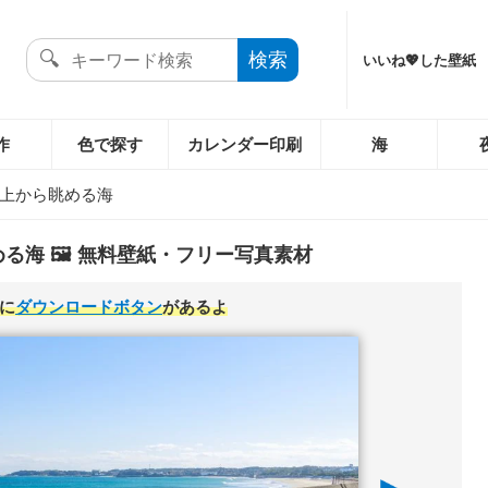
いいね💖した壁紙
作
色で探す
カレンダー印刷
海
上から眺める海
る海 🖼️ 無料壁紙・フリー写真素材
に
ダウンロードボタン
があるよ