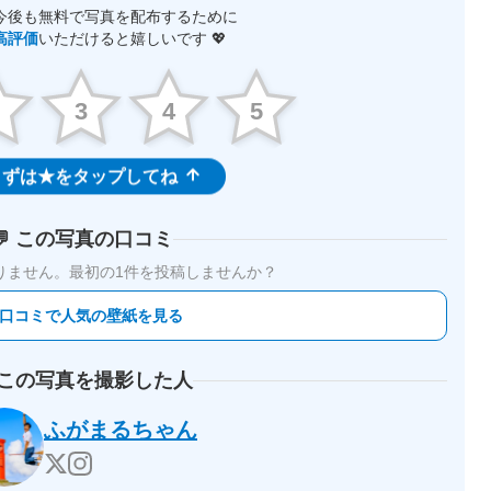
今後も無料で写真を配布するために
高評価
いただけると嬉しいです 💖
2
3
4
5
ずは★をタップしてね
💬 この写真の口コミ
りません。
最初の1件を投稿しませんか？
 口コミで人気の壁紙を見る
 この写真を撮影した人
ふがまるちゃん