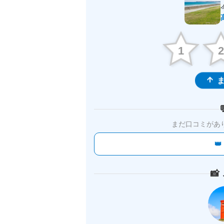
1
ま
まだ口コミがあ

