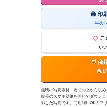
144
🖨️
A4カ
こ
い
🛒 
商用
無料の写真素材「堤防の上から眺める海」
縦長のスマホ壁紙を無料でダウンロ
影した写真です。商用利用OKのフ