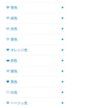
💙 青色
💚 緑色
🩵 水色
💛 黄色
🧡 オレンジ色
❤️ 赤色
💜 紫色
🖤 黒色
🤍 白色
🤎 ベージュ色