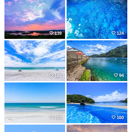
139
124
168
94
202
160