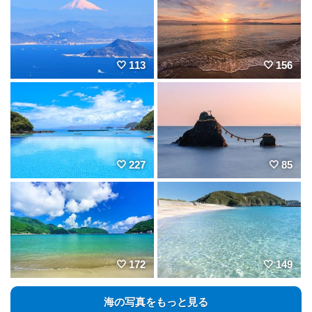
113
156
227
85
172
149
海の写真をもっと見る