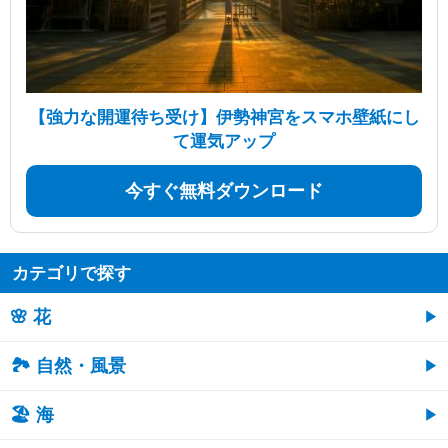
【強力な開運待ち受け】伊勢神宮をスマホ壁紙にし
て運気アップ
今すぐ無料ダウンロード
カテゴリで探す
🌸 花
🏞️ 自然・風景
🏖 海