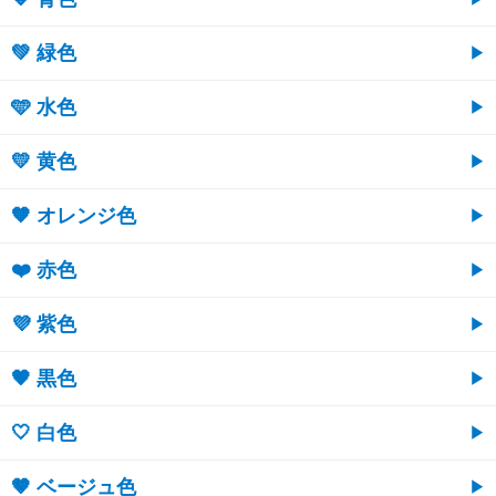
💚 緑色
🩵 水色
💛 黄色
🧡 オレンジ色
❤️ 赤色
💜 紫色
🖤 黒色
🤍 白色
🤎 ベージュ色