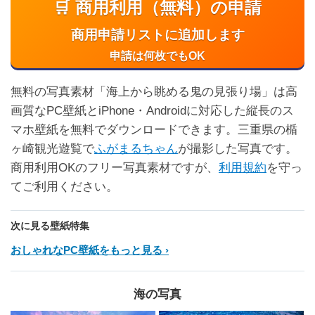
🛒 商用利用（無料）の申請
商用申請リストに追加します
申請は何枚でもOK
無料の写真素材「海上から眺める鬼の見張り場」は高
画質なPC壁紙とiPhone・Androidに対応した縦長のス
マホ壁紙を無料でダウンロードできます。三重県の楯
ヶ崎観光遊覧で
ふがまるちゃん
が撮影した写真です。
商用利用OKのフリー写真素材ですが、
利用規約
を守っ
てご利用ください。
次に見る壁紙特集
おしゃれなPC壁紙をもっと見る
海の写真