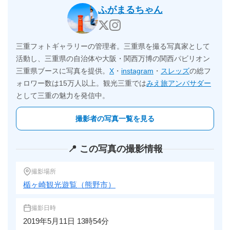
ふがまるちゃん
三重フォトギャラリーの管理者。三重県を撮る写真家として
活動し、三重県の自治体や大阪・関西万博の関西パビリオン
三重県ブースに写真を提供。
X
・
instagram
・
スレッズ
の総フ
ォロワー数は15万人以上。観光三重では
みえ旅アンバサダー
として三重の魅力を発信中。
撮影者の写真一覧を見る
📍 この写真の撮影情報
撮影場所
楯ヶ崎観光遊覧（熊野市）
撮影日時
2019年5月11日 13時54分