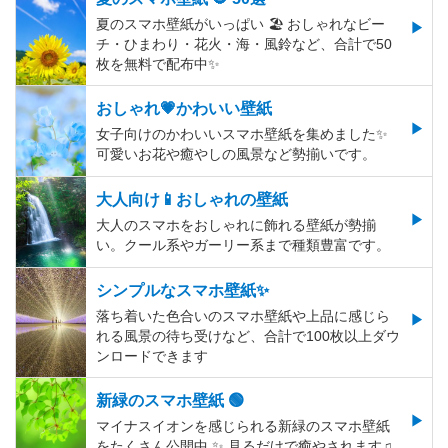
夏のスマホ壁紙がいっぱい 🏖 おしゃれなビー
チ・ひまわり・花火・海・風鈴など、合計で50
枚を無料で配布中✨
おしゃれ💗かわいい壁紙
女子向けのかわいいスマホ壁紙を集めました✨
可愛いお花や癒やしの風景など勢揃いです。
大人向け📱おしゃれの壁紙
大人のスマホをおしゃれに飾れる壁紙が勢揃
い。クール系やガーリー系まで種類豊富です。
シンプルなスマホ壁紙✨
落ち着いた色合いのスマホ壁紙や上品に感じら
れる風景の待ち受けなど、合計で100枚以上ダウ
ンロードできます
新緑のスマホ壁紙 🟢
マイナスイオンを感じられる新緑のスマホ壁紙
をたくさん公開中 ✨ 見るだけで癒やされます♫