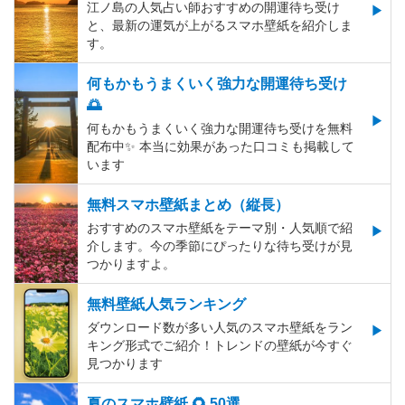
江ノ島の人気占い師おすすめの開運待ち受け
と、最新の運気が上がるスマホ壁紙を紹介しま
す。
何もかもうまくいく強力な開運待ち受け
🌅
何もかもうまくいく強力な開運待ち受けを無料
配布中✨️ 本当に効果があった口コミも掲載して
います
無料スマホ壁紙まとめ（縦長）
おすすめのスマホ壁紙をテーマ別・人気順で紹
介します。今の季節にぴったりな待ち受けが見
つかりますよ。
無料壁紙人気ランキング
ダウンロード数が多い人気のスマホ壁紙をラン
キング形式でご紹介！トレンドの壁紙が今すぐ
見つかります
夏のスマホ壁紙 🌻 50選