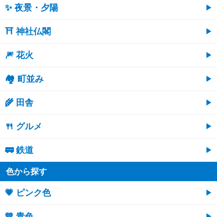
✨ 夜景・夕陽
⛩ 神社仏閣
🎆 花火
🏘 町並み
🌾 田舎
🍴 グルメ
🚃 鉄道
色から探す
💗 ピンク色
💙 青色