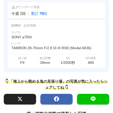
ダウンロード実績
今週 2回
|
累計
79
回
機材・設定情報
カメラ
SONY a7RIII
レンズ
TAMRON 28-75mm F/2.8 Di III RXD (Model A036)
絞り値
焦点距離
SS
ISO感度
F9
28mm
1/2500秒
400
👇 「海上から眺める鬼の見張り場」の写真が気に入ったらシ
ェアしてね 👇