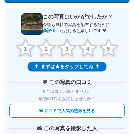
この写真はいかがでしたか？
今後も無料で写真を配布するために
高評価
いただけると嬉しいです 💖
1
2
3
4
5
まずは★をタップしてね
💬 この写真の口コミ
まだ口コミがありません。
最初の1件を投稿しませんか？
👑 口コミで人気の壁紙を見る
📸 この写真を撮影した人