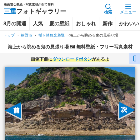
高画質な壁紙・写真素材が全て無料
三重
フォトギャラリー
検索
メニュー
8月の開運
人気
夏の壁紙
おしゃれ
新作
かわいい
トップ
›
熊野市
›
楯ヶ崎観光遊覧
›
海上から眺める鬼の見張り場
海上から眺める鬼の見張り場 🖼️ 無料壁紙・フリー写真素材
画像下側に
ダウンロードボタン
があるよ