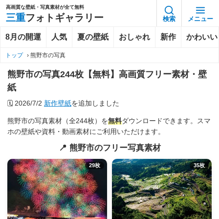
高画質な壁紙・写真素材が全て無料
三重
フォトギャラリー
検索
メニュー
8月の開運
人気
夏の壁紙
おしゃれ
新作
かわいい
トップ
›
熊野市の写真
熊野市の写真244枚【無料】高画質フリー素材・壁
紙
🗓️
2026/7/2
新作壁紙
を追加しました
熊野市の写真素材（全244枚）を
無料
ダウンロードできます。スマ
ホの壁紙や資料・動画素材にご利用いただけます。
📍 熊野市のフリー写真素材
29枚
35枚