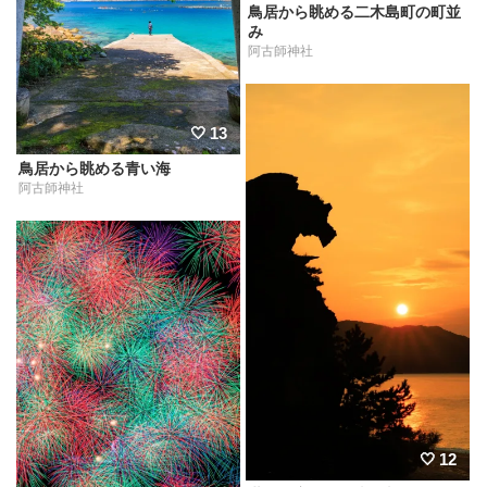
鳥居から眺める二木島町の町並
み
阿古師神社
13
鳥居から眺める青い海
阿古師神社
12