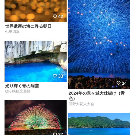
42
世界遺産の海に昇る朝日
七里御浜
33
34
光り輝く青の洞窟
楯ヶ崎観光遊覧
2024年の鬼ヶ城大仕掛け（青
色）
熊野大花火大会
27