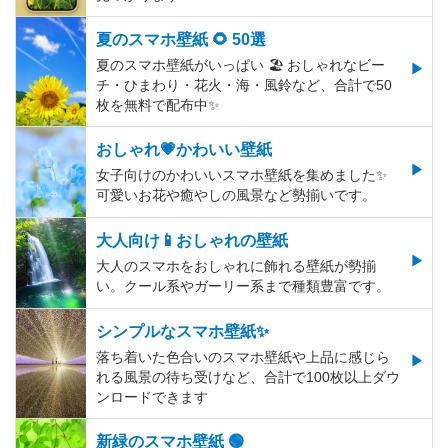
夏のスマホ壁紙 🌻 50選
夏のスマホ壁紙がいっぱい 🏖 おしゃれなビー
チ・ひまわり・花火・海・風鈴など、合計で50
枚を無料で配布中✨
おしゃれ💗かわいい壁紙
女子向けのかわいいスマホ壁紙を集めました✨
可愛いお花や癒やしの風景など勢揃いです。
大人向け📱おしゃれの壁紙
大人のスマホをおしゃれに飾れる壁紙が勢揃
い。クール系やガーリー系まで種類豊富です。
シンプルなスマホ壁紙✨
落ち着いた色合いのスマホ壁紙や上品に感じら
れる風景の待ち受けなど、合計で100枚以上ダウ
ンロードできます
新緑のスマホ壁紙 🟢