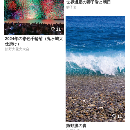
世界遺産の獅子岩と朝日
獅子岩
11
2024年の彩色千輪菊（鬼ヶ城大
仕掛け）
熊野大花火大会
11
熊野灘の青