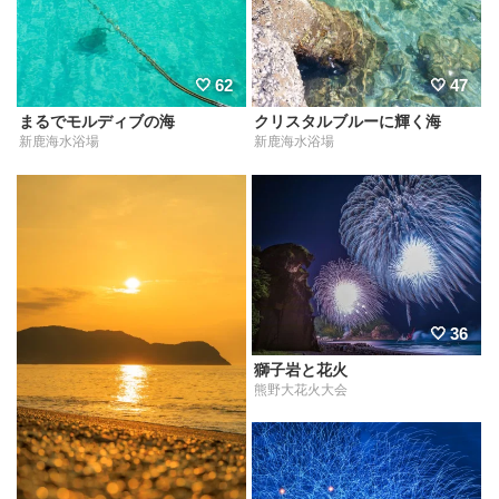
62
47
まるでモルディブの海
クリスタルブルーに輝く海
新鹿海水浴場
新鹿海水浴場
36
獅子岩と花火
熊野大花火大会