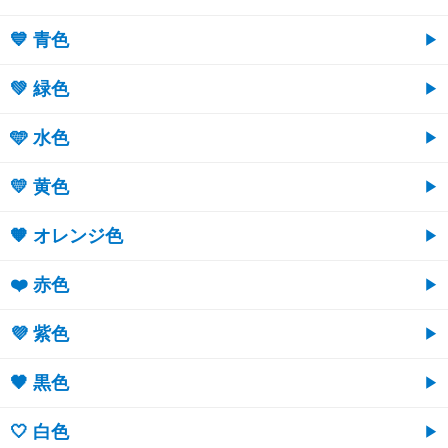
💙 青色
💚 緑色
🩵 水色
💛 黄色
🧡 オレンジ色
❤️ 赤色
💜 紫色
🖤 黒色
🤍 白色