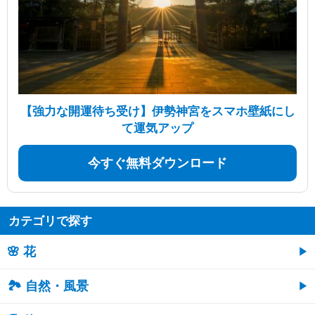
【強力な開運待ち受け】伊勢神宮をスマホ壁紙にし
て運気アップ
今すぐ無料ダウンロード
カテゴリで探す
🌸 花
🏞️ 自然・風景