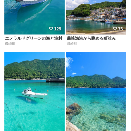
76
129
磯崎漁港から眺める町並み
エメラルドグリーンの海と漁村
磯崎町
磯崎町