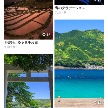
19
青のグラデーション
丸山千枚田
15
夕焼けに染まる千枚田
丸山千枚田
14