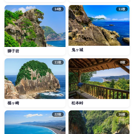
14枚
11枚
鬼ヶ城
獅子岩
11枚
8枚
楯ヶ崎
松本峠
22枚
16枚