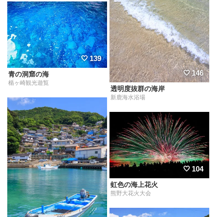
139
146
青の洞窟の海
楯ヶ崎観光遊覧
透明度抜群の海岸
新鹿海水浴場
104
虹色の海上花火
熊野大花火大会