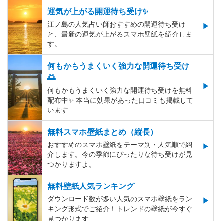
運気が上がる開運待ち受け✨
江ノ島の人気占い師おすすめの開運待ち受け
と、最新の運気が上がるスマホ壁紙を紹介しま
す。
何もかもうまくいく強力な開運待ち受け
🌅
何もかもうまくいく強力な開運待ち受けを無料
配布中✨️ 本当に効果があった口コミも掲載して
います
無料スマホ壁紙まとめ（縦長）
おすすめのスマホ壁紙をテーマ別・人気順で紹
介します。今の季節にぴったりな待ち受けが見
つかりますよ。
無料壁紙人気ランキング
ダウンロード数が多い人気のスマホ壁紙をラン
キング形式でご紹介！トレンドの壁紙が今すぐ
見つかります