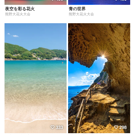
夜空を彩る花火
青の世界
熊野大花火大会
熊野大花火大会
333
298