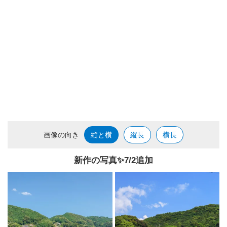
画像の向き
縦と横
縦長
横長
新作の写真✨️7/2追加