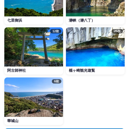
七里御浜
瀞峡（瀞八丁）
12枚
25枚
阿古師神社
楯ヶ崎観光遊覧
6枚
華城山