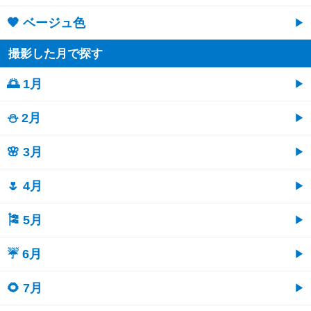
🤎 ベージュ色
撮影した月で探す
🌅 1月
⛄ 2月
🌸 3月
🌷 4月
🎏 5月
☔ 6月
🌻 7月