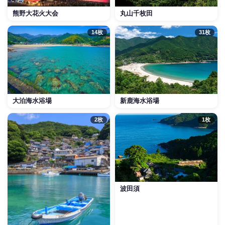
熊野大花火大会
丸山千枚田
14枚
31枚
大泊海水浴場
新鹿海水浴場
2枚
1枚
波田須