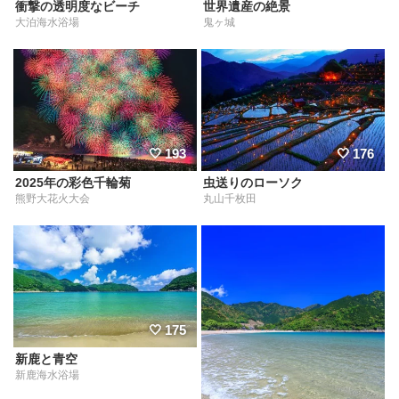
衝撃の透明度なビーチ
世界遺産の絶景
大泊海水浴場
鬼ヶ城
193
176
2025年の彩色千輪菊
虫送りのローソク
熊野大花火大会
丸山千枚田
175
新鹿と青空
新鹿海水浴場