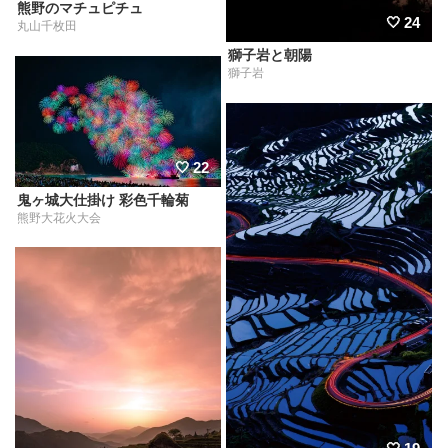
熊野のマチュピチュ
24
丸山千枚田
獅子岩と朝陽
獅子岩
22
鬼ヶ城大仕掛け 彩色千輪菊
熊野大花火大会