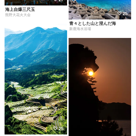
海上自爆三尺玉
25
熊野大花火大会
青々とした山と澄んだ海
新鹿海水浴場
25