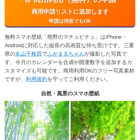
商用申請リストに追加します
申請は何枚でもOK
無料スマホ壁紙「熊野のマチュピチュ」はiPhone・
Androidに対応した縦長の高画質な待ち受けです。三重
県の
丸山千枚田
で
ふがまるちゃん
が撮影した写真で
す。今月のカレンダーを合成や開運数字を追加するカ
スタマイズも可能です。商用利用OKのフリー写真素材
ですが、
利用規約
を守ってご利用ください。
自然・風景のスマホ壁紙