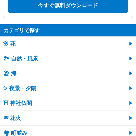
今すぐ無料ダウンロード
カテゴリで探す
🌸 花
🏞️ 自然・風景
🏖 海
✨ 夜景・夕陽
⛩ 神社仏閣
🎆 花火
🏘 町並み