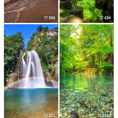
556
434
231
1193