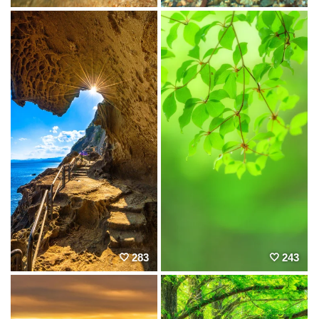
283
243