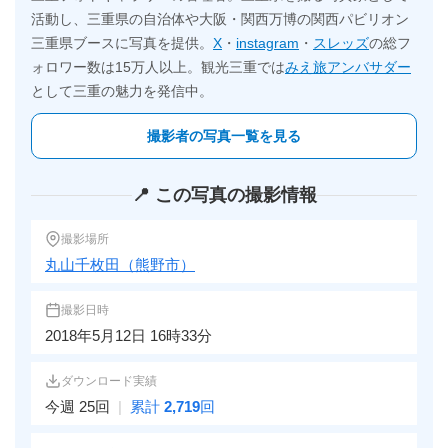
活動し、三重県の自治体や大阪・関西万博の関西パビリオン
三重県ブースに写真を提供。
X
・
instagram
・
スレッズ
の総フ
ォロワー数は15万人以上。観光三重では
みえ旅アンバサダー
として三重の魅力を発信中。
撮影者の写真一覧を見る
📍 この写真の撮影情報
撮影場所
丸山千枚田（熊野市）
撮影日時
2018年5月12日 16時33分
ダウンロード実績
今週 25回
|
累計
2,719
回