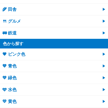
🌾 田舎
🍴 グルメ
🚃 鉄道
色から探す
💗 ピンク色
💙 青色
💚 緑色
🩵 水色
💛 黄色