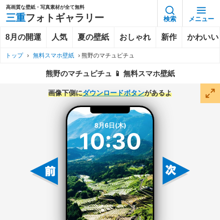
高画質な壁紙・写真素材が全て無料
三重
フォトギャラリー
検索
メニュー
8月の開運
人気
夏の壁紙
おしゃれ
新作
かわいい
トップ
›
無料スマホ壁紙
›
熊野のマチュピチュ
熊野のマチュピチュ 📱 無料スマホ壁紙
画像下側に
ダウンロードボタン
があるよ
8月6日(木)
10:30