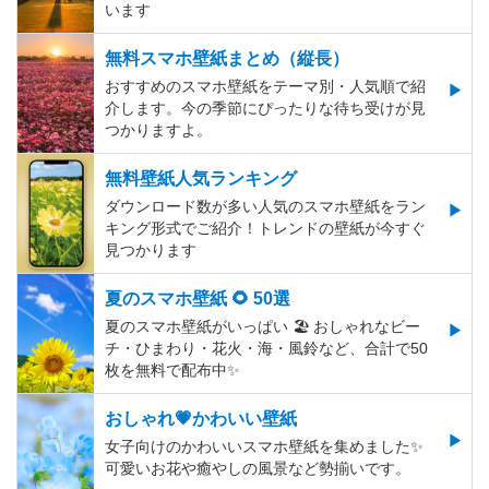
います
無料スマホ壁紙まとめ（縦長）
おすすめのスマホ壁紙をテーマ別・人気順で紹
介します。今の季節にぴったりな待ち受けが見
つかりますよ。
無料壁紙人気ランキング
ダウンロード数が多い人気のスマホ壁紙をラン
キング形式でご紹介！トレンドの壁紙が今すぐ
見つかります
夏のスマホ壁紙 🌻 50選
夏のスマホ壁紙がいっぱい 🏖 おしゃれなビー
チ・ひまわり・花火・海・風鈴など、合計で50
枚を無料で配布中✨
おしゃれ💗かわいい壁紙
女子向けのかわいいスマホ壁紙を集めました✨
可愛いお花や癒やしの風景など勢揃いです。