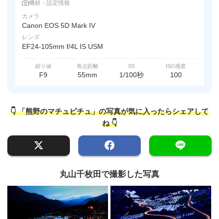
機材・設定情報
カメラ
Canon EOS 5D Mark IV
レンズ
EF24-105mm f/4L IS USM
絞り値
焦点距離
SS
ISO感度
F9
55mm
1/100秒
100
👇 「熊野のマチュピチュ」の写真が気に入ったらシェアして
ね 👇
丸山千枚田で撮影した写真