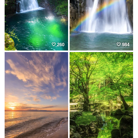
260
984