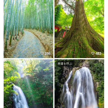
286
483
幸運を呼ぶ