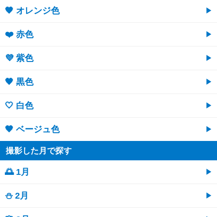
🧡 オレンジ色
❤️ 赤色
💜 紫色
🖤 黒色
🤍 白色
🤎 ベージュ色
撮影した月で探す
🌅 1月
⛄ 2月