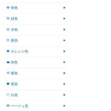
💙 青色
💚 緑色
🩵 水色
💛 黄色
🧡 オレンジ色
❤️ 赤色
💜 紫色
🖤 黒色
🤍 白色
🤎 ベージュ色