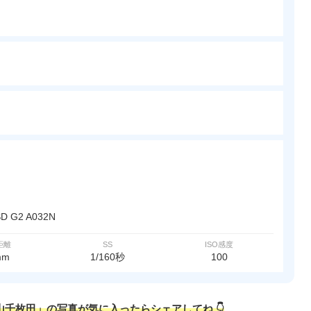
SD G2 A032N
距離
SS
ISO感度
mm
1/160秒
100
丸山千枚田」の写真が気に入ったらシェアしてね 👇