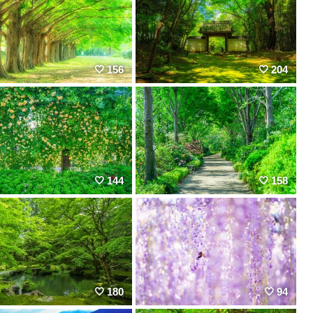
156
204
144
158
180
94