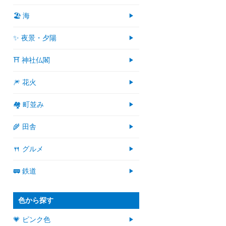
🏖 海
✨ 夜景・夕陽
⛩ 神社仏閣
🎆 花火
🏘 町並み
🌾 田舎
🍴 グルメ
🚃 鉄道
色から探す
💗 ピンク色