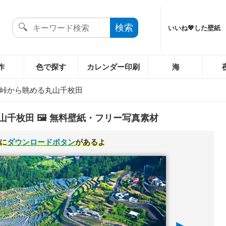
いいね💖した壁紙
作
色で探す
カレンダー印刷
海
峠から眺める丸山千枚田
千枚田 🖼️ 無料壁紙・フリー写真素材
に
ダウンロードボタン
があるよ