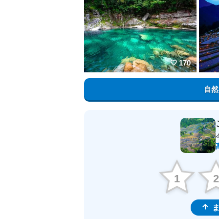
170
自然
1
ま