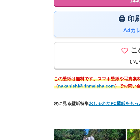
144
🖨️
A4カ
こ
い
この壁紙は無料です。スマホ壁紙や写真素
（
nakanishi@rinmeisha.com
）でお問い
次に見る壁紙特集
おしゃれなPC壁紙をもっ