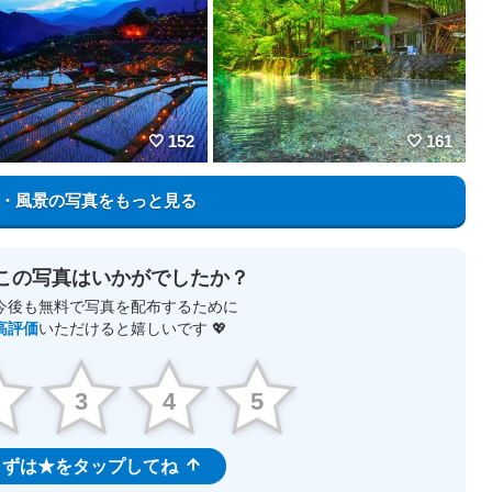
152
161
・風景の写真をもっと見る
この写真はいかがでしたか？
今後も無料で写真を配布するために
高評価
いただけると嬉しいです 💖
2
3
4
5
ずは★をタップしてね