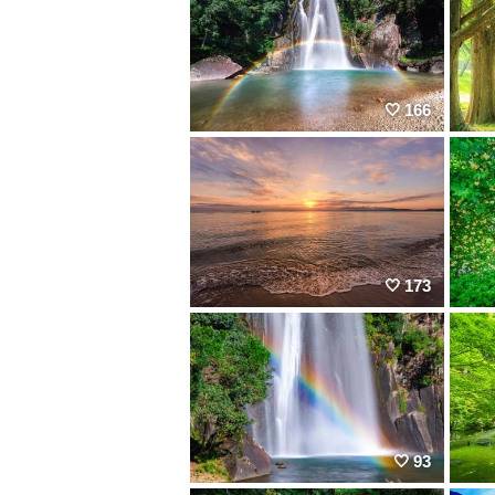
166
173
93