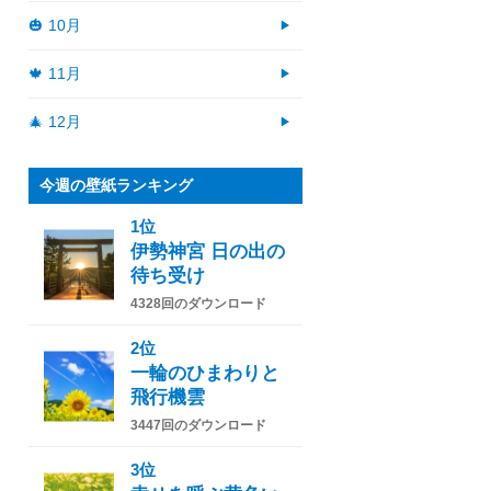
🎃 10月
🍁 11月
🎄 12月
今週の壁紙ランキング
1位
伊勢神宮 日の出の
待ち受け
4328回のダウンロード
2位
一輪のひまわりと
飛行機雲
3447回のダウンロード
3位