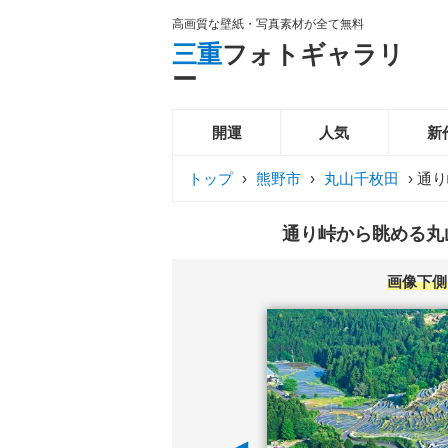
高画質な壁紙・写真素材が全て無料
三重
フォトギャラリ
ー
開運
人気
新
トップ
›
熊野市
›
丸山千枚田
›
通り
通り峠から眺める丸山
画像下側