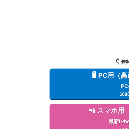
👇️
🖥️ PC
P
600
📲 スマホ
最新iPh