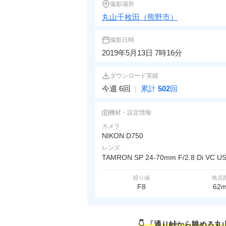
撮影場所
丸山千枚田（熊野市）
撮影日時
2019年5月13日 7時16分
ダウンロード実績
今週 6回
|
累計
502
回
機材・設定情報
カメラ
NIKON D750
レンズ
TAMRON SP 24-70mm F/2.8 Di VC U
絞り値
焦点
F8
62
👇 「通り峠から眺める