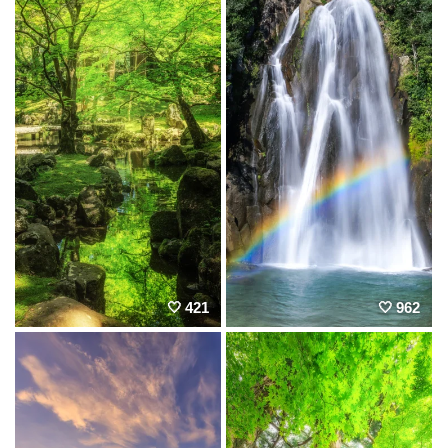
421
962