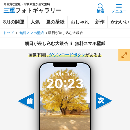
高画質な壁紙・写真素材が全て無料
三重
フォトギャラリー
検索
メニュー
8月の開運
人気
夏の壁紙
おしゃれ
新作
かわいい
トップ
›
無料スマホ壁紙
›
朝日が差し込む大銀杏
朝日が差し込む大銀杏 📱 無料スマホ壁紙
画像下側に
ダウンロードボタン
があるよ
8月6日(木)
20:23