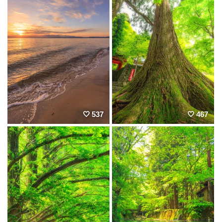
537
467