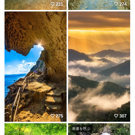
231
274
275
307
幸運を呼ぶ