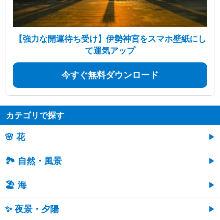
【強力な開運待ち受け】伊勢神宮をスマホ壁紙にし
て運気アップ
今すぐ無料ダウンロード
カテゴリで探す
🌸 花
🏞️ 自然・風景
🏖 海
✨ 夜景・夕陽