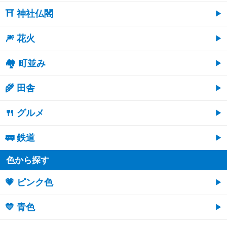
⛩ 神社仏閣
🎆 花火
🏘 町並み
🌾 田舎
🍴 グルメ
🚃 鉄道
色から探す
💗 ピンク色
💙 青色