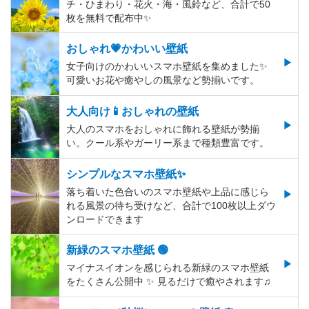
チ・ひまわり・花火・海・風鈴など、合計で50
枚を無料で配布中✨
おしゃれ💗かわいい壁紙
女子向けのかわいいスマホ壁紙を集めました✨
可愛いお花や癒やしの風景など勢揃いです。
大人向け📱おしゃれの壁紙
大人のスマホをおしゃれに飾れる壁紙が勢揃
い。クール系やガーリー系まで種類豊富です。
シンプルなスマホ壁紙✨
落ち着いた色合いのスマホ壁紙や上品に感じら
れる風景の待ち受けなど、合計で100枚以上ダウ
ンロードできます
新緑のスマホ壁紙 🟢
マイナスイオンを感じられる新緑のスマホ壁紙
をたくさん公開中 ✨ 見るだけで癒やされます♫