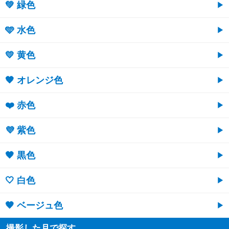
💚 緑色
🩵 水色
💛 黄色
🧡 オレンジ色
❤️ 赤色
💜 紫色
🖤 黒色
🤍 白色
🤎 ベージュ色
撮影した月で探す