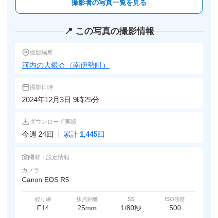
撮影者の写真一覧を見る
📍 この写真の撮影情報
撮影場所
河内の大銀杏（南伊勢町）
撮影日時
2024年12月3日 9時25分
ダウンロード実績
今週 24回
|
累計
1,445
回
機材・設定情報
カメラ
Canon EOS R5
絞り値
焦点距離
SS
ISO感度
F14
25mm
1/80秒
500