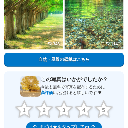
346
1141
自然・風景の壁紙はこちら
この写真はいかがでしたか？
今後も無料で写真を配布するために
高評価
いただけると嬉しいです 💖
1
2
3
4
5
まずは★をタップしてね