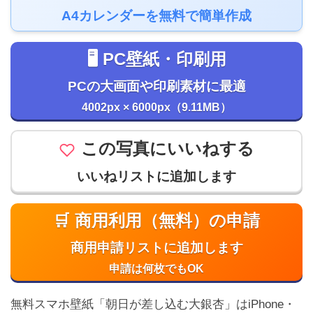
A4カレンダーを無料で簡単作成
🖥️ PC壁紙・印刷用
PCの大画面や印刷素材に最適
4002px × 6000px（9.11MB）
この写真にいいねする
いいねリストに追加します
🛒 商用利用（無料）の申請
商用申請リストに追加します
申請は何枚でもOK
無料スマホ壁紙「朝日が差し込む大銀杏」はiPhone・