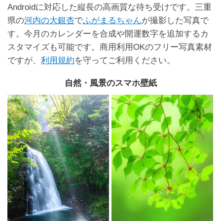
Androidに対応した縦長の高画質な待ち受けです。三重
県の
河内の大銀杏
で
ふがまるちゃん
が撮影した写真で
す。今月のカレンダーを合成や開運数字を追加するカ
スタマイズも可能です。商用利用OKのフリー写真素材
ですが、
利用規約
を守ってご利用ください。
自然・風景のスマホ壁紙