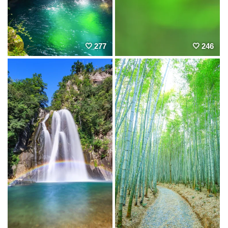
277
246