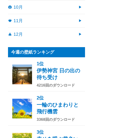
🎃 10月
🍁 11月
🎄 12月
今週の壁紙ランキング
1位
伊勢神宮 日の出の
待ち受け
4216回のダウンロード
2位
一輪のひまわりと
飛行機雲
3368回のダウンロード
3位