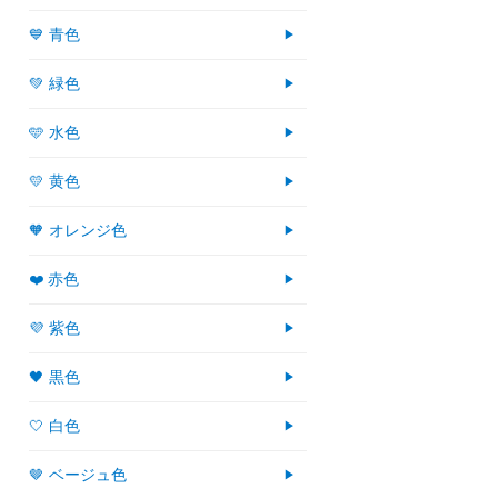
💙 青色
💚 緑色
🩵 水色
💛 黄色
🧡 オレンジ色
❤️ 赤色
💜 紫色
🖤 黒色
🤍 白色
🤎 ベージュ色