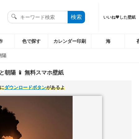
いいね💖した壁紙
作
色で探す
カレンダー印刷
海
朝陽
と朝陽 📱 無料スマホ壁紙
に
ダウンロードボタン
があるよ