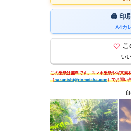
🖨️
A4カ
こ
い
この壁紙は無料です。スマホ壁紙や写真素
（
nakanishi@rinmeisha.com
）でお問い
自