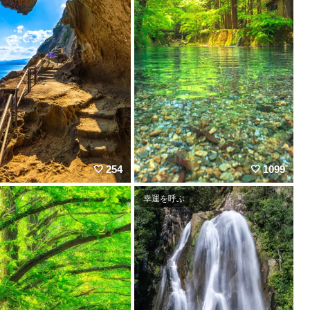
254
1099
幸運を呼ぶ