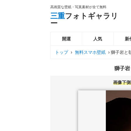
高画質な壁紙・写真素材が全て無料
三重
フォトギャラリ
ー
開運
人気
新
トップ
›
無料スマホ壁紙
›
獅子岩と
獅子岩
画像下側