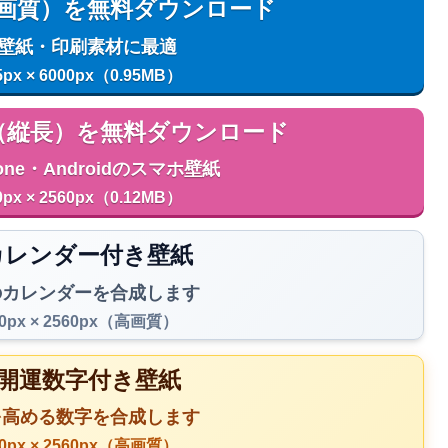
用（高画質）を無料ダウンロード
C壁紙・印刷素材に最適
5px × 6000px（0.95MB）
用（縦長）を無料ダウンロード
one・Androidのスマホ壁紙
0px × 2560px（0.12MB）
️ カレンダー付き壁紙
のカレンダーを合成します
40px × 2560px（高画質）
 開運数字付き壁紙
を高める数字を合成します
40px × 2560px（高画質）