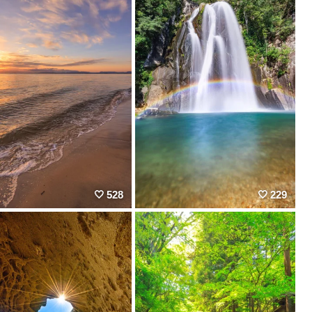
528
229