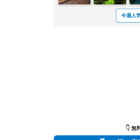
今週人
👇️