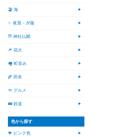
🏖 海
✨ 夜景・夕陽
⛩ 神社仏閣
🎆 花火
🏘 町並み
🌾 田舎
🍴 グルメ
🚃 鉄道
色から探す
💗 ピンク色