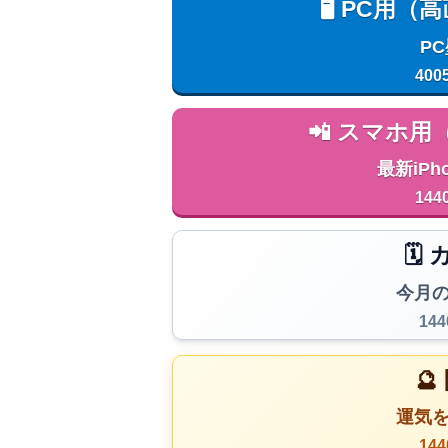
🖥️ PC
P
400
📲 スマホ
最新iPh
144
🗓
今月
14

運気
14