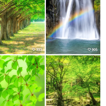
333
905