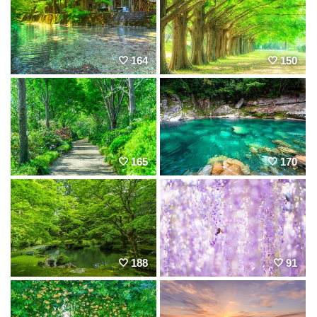
164
150
165
170
188
91