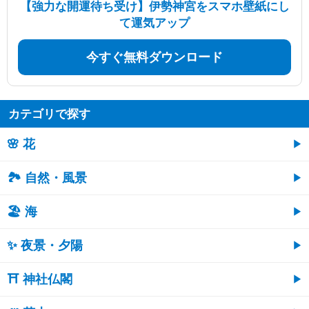
【強力な開運待ち受け】伊勢神宮をスマホ壁紙にし
て運気アップ
今すぐ無料ダウンロード
カテゴリで探す
🌸 花
🏞️ 自然・風景
🏖 海
✨ 夜景・夕陽
⛩ 神社仏閣