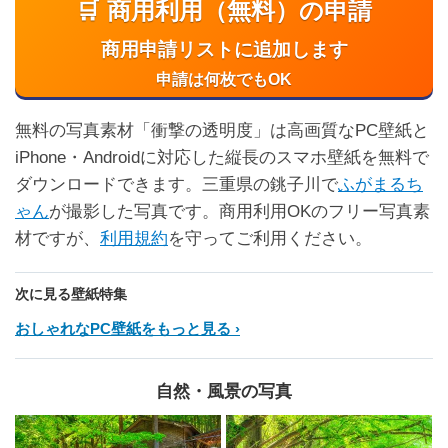
🛒 商用利用（無料）の申請
商用申請リストに追加します
申請は何枚でもOK
無料の写真素材「衝撃の透明度」は高画質なPC壁紙と
iPhone・Androidに対応した縦長のスマホ壁紙を無料で
ダウンロードできます。三重県の銚子川で
ふがまるち
ゃん
が撮影した写真です。商用利用OKのフリー写真素
材ですが、
利用規約
を守ってご利用ください。
次に見る壁紙特集
おしゃれなPC壁紙をもっと見る
自然・風景の写真