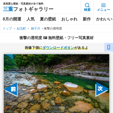
高画質な壁紙・写真素材が全て無料
三重
フォトギャラリー
検索
メニュー
8月の開運
人気
夏の壁紙
おしゃれ
新作
かわいい
トップ
›
紀北町
›
銚子川
›
衝撃の透明度
衝撃の透明度 🖼️ 無料壁紙・フリー写真素材
画像下側に
ダウンロードボタン
があるよ