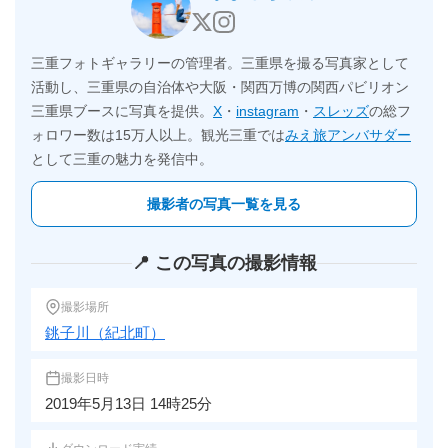
三重フォトギャラリーの管理者。三重県を撮る写真家として
活動し、三重県の自治体や大阪・関西万博の関西パビリオン
三重県ブースに写真を提供。
X
・
instagram
・
スレッズ
の総フ
ォロワー数は15万人以上。観光三重では
みえ旅アンバサダー
として三重の魅力を発信中。
撮影者の写真一覧を見る
📍 この写真の撮影情報
撮影場所
銚子川（紀北町）
撮影日時
2019年5月13日 14時25分