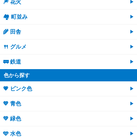
🎆 花火
🏘 町並み
🌾 田舎
🍴 グルメ
🚃 鉄道
色から探す
💗 ピンク色
💙 青色
💚 緑色
🩵 水色