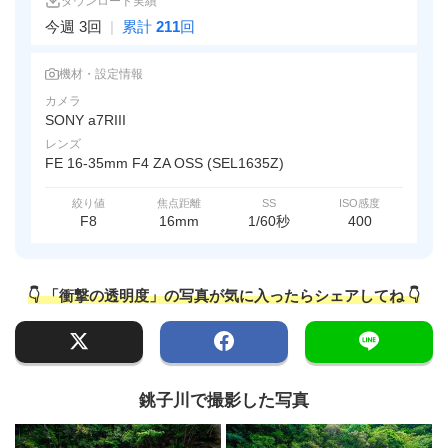
ダウンロード実績
今週 3回
|
累計
211
回
機材・設定情報
カメラ
SONY a7RIII
レンズ
FE 16-35mm F4 ZA OSS (SEL1635Z)
絞り値
焦点距離
SS
ISO感度
F8
16mm
1/60秒
400
👇 「衝撃の透明度」の写真が気に入ったらシェアしてね 👇
銚子川で撮影した写真