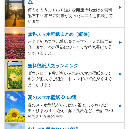
🌅
何もかもうまくいく強力な開運待ち受けを無料
配布中✨️ 本当に効果があった口コミも掲載して
います
無料スマホ壁紙まとめ（縦長）
おすすめのスマホ壁紙をテーマ別・人気順で紹
介します。今の季節にぴったりな待ち受けが見
つかりますよ。
無料壁紙人気ランキング
ダウンロード数が多い人気のスマホ壁紙をラン
キング形式でご紹介！トレンドの壁紙が今すぐ
見つかります
夏のスマホ壁紙 🌻 50選
夏のスマホ壁紙がいっぱい 🏖 おしゃれなビー
チ・ひまわり・花火・海・風鈴など、合計で50
枚を無料で配布中✨
おしゃれ💗かわいい壁紙