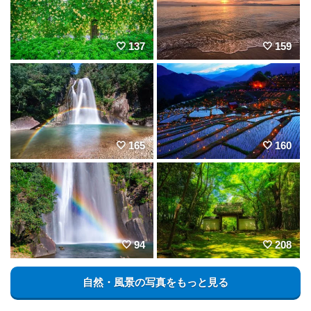
137
159
165
160
94
208
自然・風景の写真をもっと見る