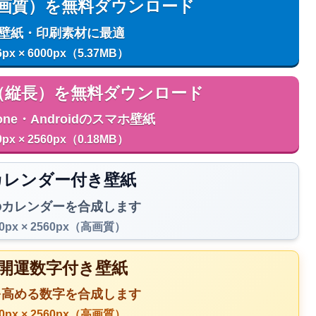
用（高画質）を無料ダウンロード
C壁紙・印刷素材に最適
6px × 6000px（5.37MB）
用（縦長）を無料ダウンロード
one・Androidのスマホ壁紙
0px × 2560px（0.18MB）
️ カレンダー付き壁紙
のカレンダーを合成します
40px × 2560px（高画質）
 開運数字付き壁紙
を高める数字を合成します
40px × 2560px（高画質）