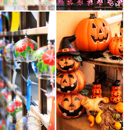
90
94
399