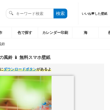
いいね💖した壁紙
作
色で探す
カレンダー印刷
海
風鈴
の風鈴 📱 無料スマホ壁紙
に
ダウンロードボタン
があるよ