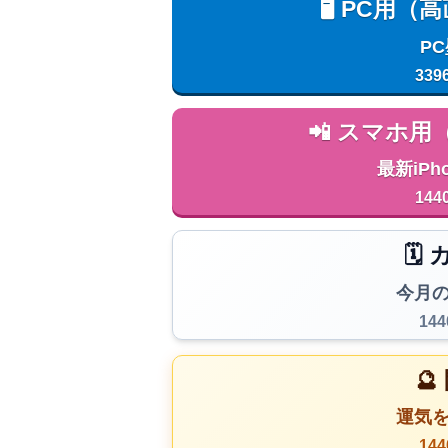
🖥️ PC
P
339
📲 スマホ
最新iPh
144
🗓
今月
14

運気
14