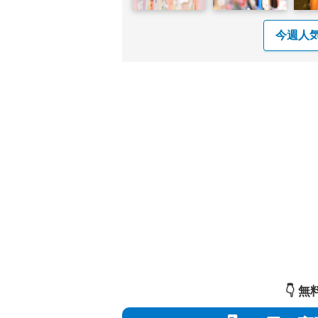
今週人
👇️