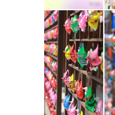
210
24