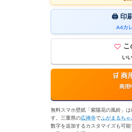
🖨️
A4カ
こ
い
🛒 
商用
無料スマホ壁紙「紫陽花の風鈴」はiP
す。三重県の
広禅寺
で
ふがまるちゃ
数字を追加するカスタマイズも可能