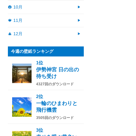
🎃 10月
🍁 11月
🎄 12月
今週の壁紙ランキング
1位
伊勢神宮 日の出の
待ち受け
4327回のダウンロード
2位
一輪のひまわりと
飛行機雲
3505回のダウンロード
3位