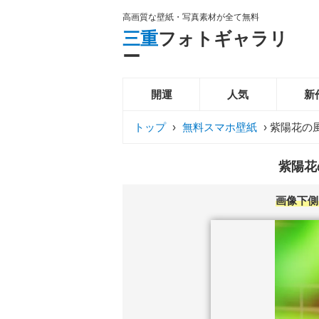
高画質な壁紙・写真素材が全て無料
三重
フォトギャラリ
ー
開運
人気
新
トップ
›
無料スマホ壁紙
›
紫陽花の
紫陽花
画像下側