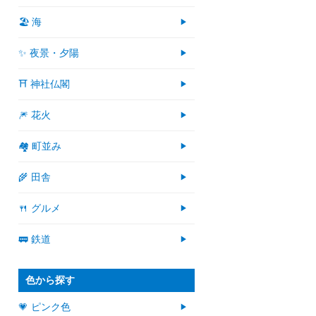
🏖 海
✨ 夜景・夕陽
⛩ 神社仏閣
🎆 花火
🏘 町並み
🌾 田舎
🍴 グルメ
🚃 鉄道
色から探す
💗 ピンク色