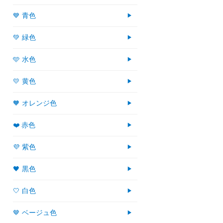
💙 青色
💚 緑色
🩵 水色
💛 黄色
🧡 オレンジ色
❤️ 赤色
💜 紫色
🖤 黒色
🤍 白色
🤎 ベージュ色