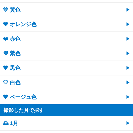
💛 黄色
🧡 オレンジ色
❤️ 赤色
💜 紫色
🖤 黒色
🤍 白色
🤎 ベージュ色
撮影した月で探す
🌅 1月