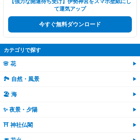
【強力な開運待ち受け】伊勢神宮をスマホ壁紙にし
て運気アップ
今すぐ無料ダウンロード
カテゴリで探す
🌸 花
🏞️ 自然・風景
🏖 海
✨ 夜景・夕陽
⛩ 神社仏閣