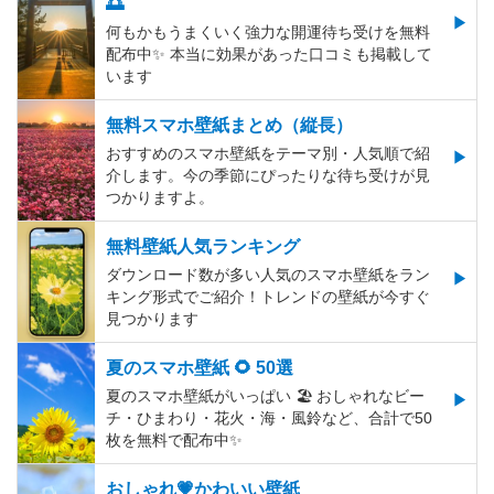
🌅
何もかもうまくいく強力な開運待ち受けを無料
配布中✨️ 本当に効果があった口コミも掲載して
います
無料スマホ壁紙まとめ（縦長）
おすすめのスマホ壁紙をテーマ別・人気順で紹
介します。今の季節にぴったりな待ち受けが見
つかりますよ。
無料壁紙人気ランキング
ダウンロード数が多い人気のスマホ壁紙をラン
キング形式でご紹介！トレンドの壁紙が今すぐ
見つかります
夏のスマホ壁紙 🌻 50選
夏のスマホ壁紙がいっぱい 🏖 おしゃれなビー
チ・ひまわり・花火・海・風鈴など、合計で50
枚を無料で配布中✨
おしゃれ💗かわいい壁紙