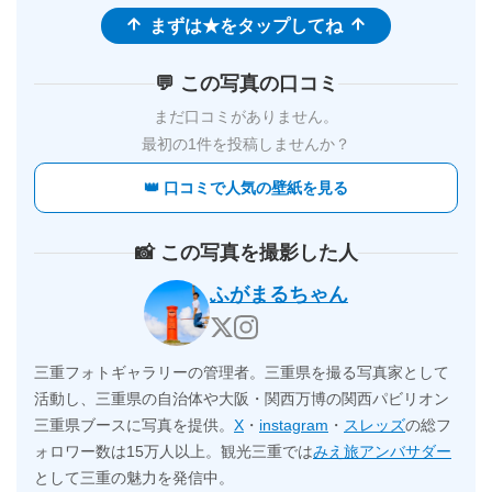
まずは★をタップしてね
💬 この写真の口コミ
まだ口コミがありません。
最初の1件を投稿しませんか？
👑 口コミで人気の壁紙を見る
📸 この写真を撮影した人
ふがまるちゃん
三重フォトギャラリーの管理者。三重県を撮る写真家として
活動し、三重県の自治体や大阪・関西万博の関西パビリオン
三重県ブースに写真を提供。
X
・
instagram
・
スレッズ
の総フ
ォロワー数は15万人以上。観光三重では
みえ旅アンバサダー
として三重の魅力を発信中。