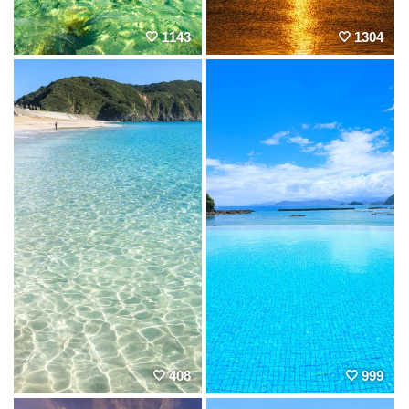
1143
1304
408
999