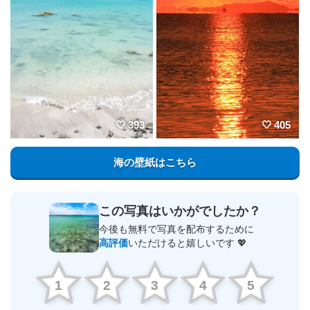
393
405
海の壁紙はこちら
この写真はいかがでしたか？
今後も無料で写真を配布するために
高評価
いただけると嬉しいです 💖
1
2
3
4
5