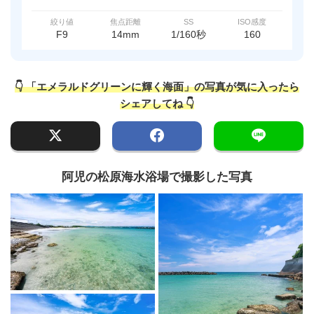
絞り値
焦点距離
SS
ISO感度
F9
14mm
1/160秒
160
👇 「エメラルドグリーンに輝く海面」の写真が気に入ったら
シェアしてね 👇
阿児の松原海水浴場で撮影した写真