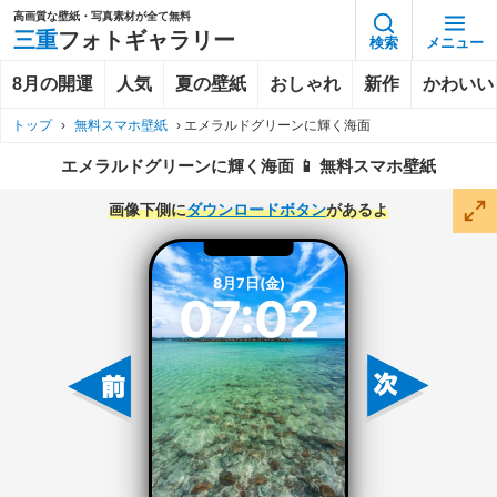
高画質な壁紙・写真素材が全て無料
三重
フォトギャラリー
検索
メニュー
8月の開運
人気
夏の壁紙
おしゃれ
新作
かわいい
トップ
›
無料スマホ壁紙
›
エメラルドグリーンに輝く海面
エメラルドグリーンに輝く海面 📱 無料スマホ壁紙
画像下側に
ダウンロードボタン
があるよ
8月7日(金)
07:02