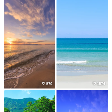
570
1574