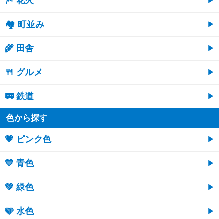
🎆 花火
🏘 町並み
🌾 田舎
🍴 グルメ
🚃 鉄道
色から探す
💗 ピンク色
💙 青色
💚 緑色
🩵 水色