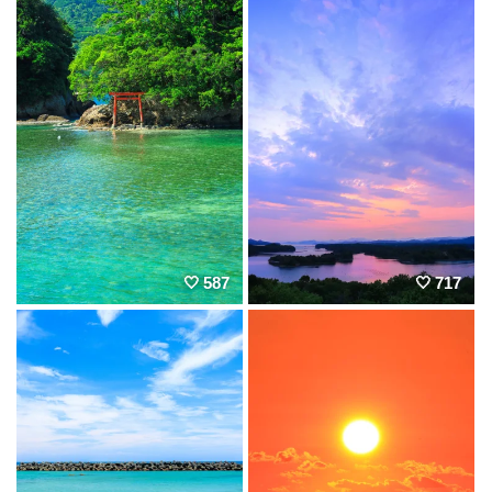
587
717