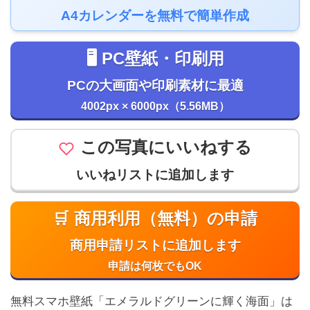
A4カレンダーを無料で簡単作成
🖥️ PC壁紙・印刷用
PCの大画面や印刷素材に最適
4002px × 6000px（5.56MB）
この写真にいいねする
いいねリストに追加します
🛒 商用利用（無料）の申請
商用申請リストに追加します
申請は何枚でもOK
無料スマホ壁紙「エメラルドグリーンに輝く海面」は