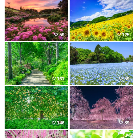
59
125
161
59
146
89