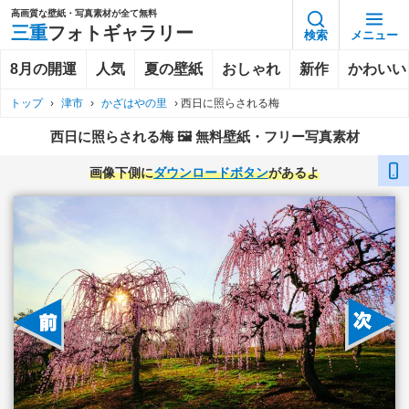
高画質な壁紙・写真素材が全て無料
三重
フォトギャラリー
検索
メニュー
8月の開運
人気
夏の壁紙
おしゃれ
新作
かわいい
トップ
›
津市
›
かざはやの里
›
西日に照らされる梅
西日に照らされる梅 🖼️ 無料壁紙・フリー写真素材
画像下側に
ダウンロードボタン
があるよ