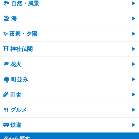
🏞️ 自然・風景
🏖 海
✨ 夜景・夕陽
⛩ 神社仏閣
🎆 花火
🏘 町並み
🌾 田舎
🍴 グルメ
🚃 鉄道
色から探す