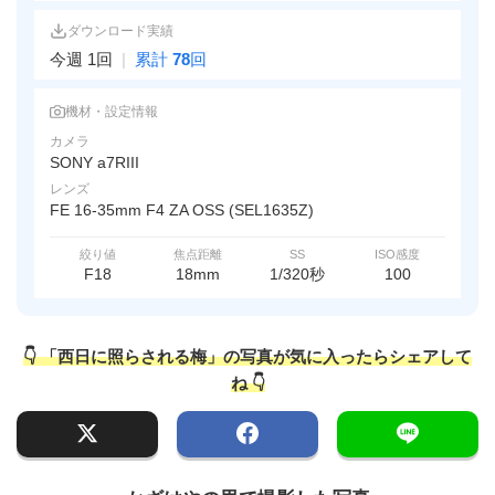
ダウンロード実績
今週 1回
|
累計
78
回
機材・設定情報
カメラ
SONY a7RIII
レンズ
FE 16-35mm F4 ZA OSS (SEL1635Z)
絞り値
焦点距離
SS
ISO感度
F18
18mm
1/320秒
100
👇 「西日に照らされる梅」の写真が気に入ったらシェアして
ね 👇