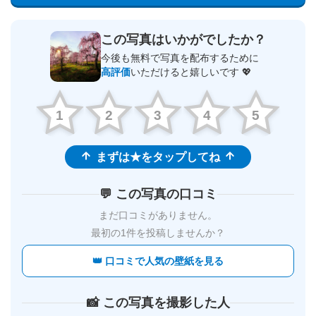
この写真はいかがでしたか？
今後も無料で写真を配布するために
高評価
いただけると嬉しいです 💖
1
2
3
4
5
まずは★をタップしてね
💬 この写真の口コミ
まだ口コミがありません。
最初の1件を投稿しませんか？
👑 口コミで人気の壁紙を見る
📸 この写真を撮影した人