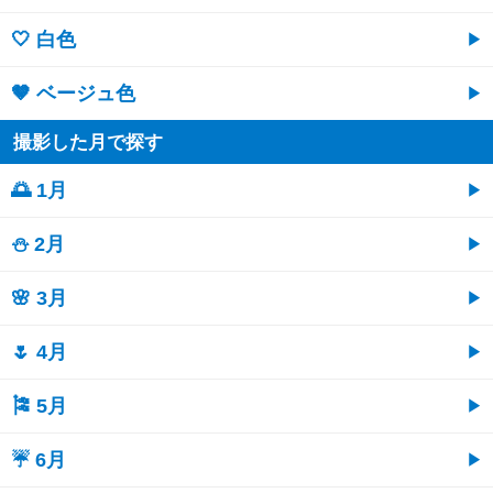
🤍 白色
🤎 ベージュ色
撮影した月で探す
🌅 1月
⛄ 2月
🌸 3月
🌷 4月
🎏 5月
☔ 6月