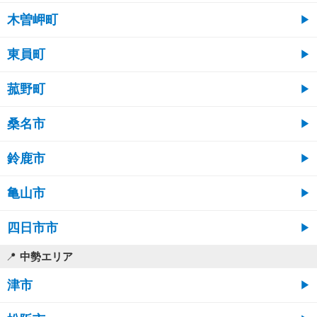
木曽岬町
東員町
菰野町
桑名市
鈴鹿市
亀山市
四日市市
中勢エリア
津市