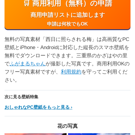
🛒 商用利用（無料）の申請
商用申請リストに追加します
申請は何枚でもOK
無料の写真素材「西日に照らされる梅」は高画質なPC
壁紙とiPhone・Androidに対応した縦長のスマホ壁紙を
無料でダウンロードできます。三重県のかざはやの里
で
ふがまるちゃん
が撮影した写真です。商用利用OKの
フリー写真素材ですが、
利用規約
を守ってご利用くだ
さい。
次に見る壁紙特集
おしゃれなPC壁紙をもっと見る
花の写真