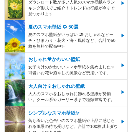
ダウンロード数が多い人気のスマホ壁紙をラン
キング形式でご紹介！トレンドの壁紙が今すぐ
見つかります
夏のスマホ壁紙 🌻 50選
夏のスマホ壁紙がいっぱい 🏖 おしゃれなビー
チ・ひまわり・花火・海・風鈴など、合計で50
枚を無料で配布中✨
おしゃれ💗かわいい壁紙
女子向けのかわいいスマホ壁紙を集めました✨
可愛いお花や癒やしの風景など勢揃いです。
大人向け📱おしゃれの壁紙
大人のスマホをおしゃれに飾れる壁紙が勢揃
い。クール系やガーリー系まで種類豊富です。
シンプルなスマホ壁紙✨
落ち着いた色合いのスマホ壁紙や上品に感じら
れる風景の待ち受けなど、合計で100枚以上ダウ