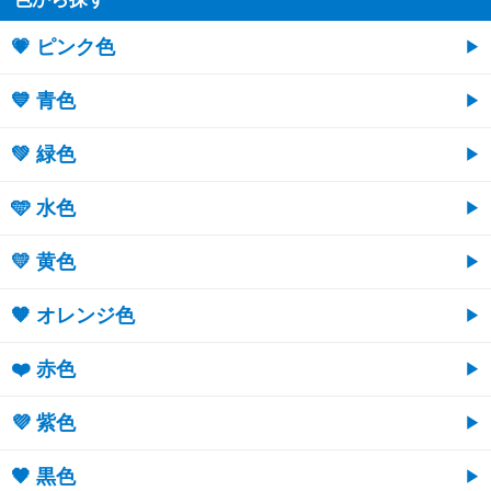
💗 ピンク色
💙 青色
💚 緑色
🩵 水色
💛 黄色
🧡 オレンジ色
❤️ 赤色
💜 紫色
🖤 黒色