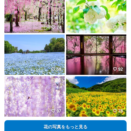
74
78
59
92
97
78
花の写真をもっと見る