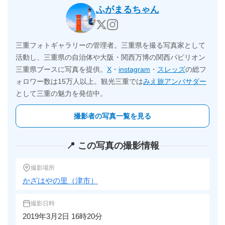
ふがまるちゃん
三重フォトギャラリーの管理者。三重県を撮る写真家として
活動し、三重県の自治体や大阪・関西万博の関西パビリオン
三重県ブースに写真を提供。
X
・
instagram
・
スレッズ
の総フ
ォロワー数は15万人以上。観光三重では
みえ旅アンバサダー
として三重の魅力を発信中。
撮影者の写真一覧を見る
📍 この写真の撮影情報
撮影場所
かざはやの里（津市）
撮影日時
2019年3月2日 16時20分