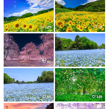
129
79
91
60
60
149