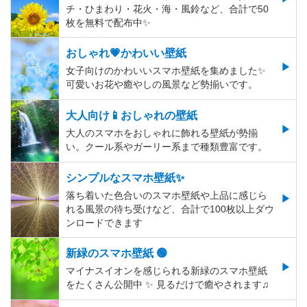
チ・ひまわり・花火・海・風鈴など、合計で50
枚を無料で配布中✨
おしゃれ💗かわいい壁紙
女子向けのかわいいスマホ壁紙を集めました✨
可愛いお花や癒やしの風景など勢揃いです。
大人向け📱おしゃれの壁紙
大人のスマホをおしゃれに飾れる壁紙が勢揃
い。クール系やガーリー系まで種類豊富です。
シンプルなスマホ壁紙✨
落ち着いた色合いのスマホ壁紙や上品に感じら
れる風景の待ち受けなど、合計で100枚以上ダウ
ンロードできます
新緑のスマホ壁紙 🟢
マイナスイオンを感じられる新緑のスマホ壁紙
をたくさん公開中 ✨ 見るだけで癒やされます♫