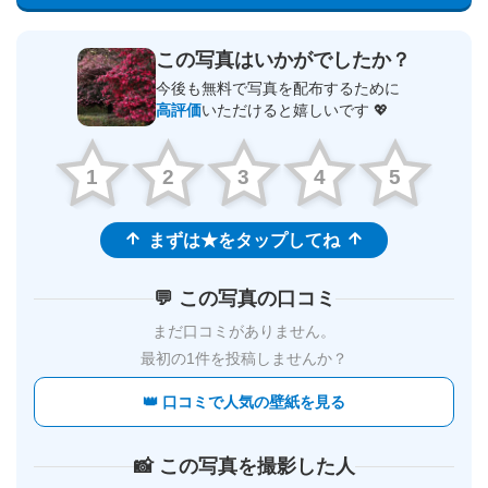
この写真はいかがでしたか？
今後も無料で写真を配布するために
高評価
いただけると嬉しいです 💖
1
2
3
4
5
まずは★をタップしてね
💬 この写真の口コミ
まだ口コミがありません。
最初の1件を投稿しませんか？
👑 口コミで人気の壁紙を見る
📸 この写真を撮影した人