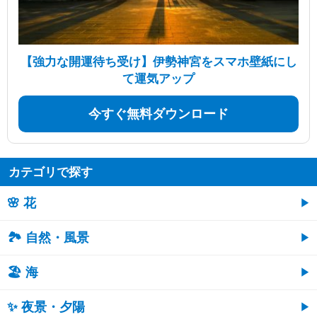
【強力な開運待ち受け】伊勢神宮をスマホ壁紙にし
て運気アップ
今すぐ無料ダウンロード
カテゴリで探す
🌸 花
🏞️ 自然・風景
🏖 海
✨ 夜景・夕陽