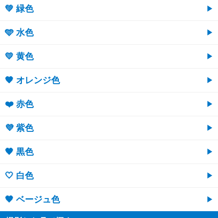
💚 緑色
🩵 水色
💛 黄色
🧡 オレンジ色
❤️ 赤色
💜 紫色
🖤 黒色
🤍 白色
🤎 ベージュ色