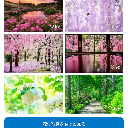
59
97
75
92
79
166
花の写真をもっと見る