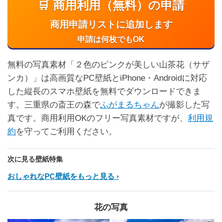
🛒 商用利用（無料）の申請
商用申請リストに追加します
申請は何枚でもOK
無料の写真素材「２色のピンクが美しい山茶花（サザ
ンカ）」は高画質なPC壁紙とiPhone・Androidに対応
した縦長のスマホ壁紙を無料でダウンロードできま
す。三重県の斎王の森で
ふがまるちゃん
が撮影した写
真です。商用利用OKのフリー写真素材ですが、
利用規
約
を守ってご利用ください。
次に見る壁紙特集
おしゃれなPC壁紙をもっと見る
花の写真