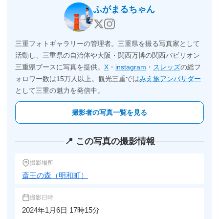
ふがまるちゃん
三重フォトギャラリーの管理者。三重県を撮る写真家として
活動し、三重県の自治体や大阪・関西万博の関西パビリオン
三重県ブースに写真を提供。
X
・
instagram
・
スレッズ
の総フ
ォロワー数は15万人以上。観光三重では
みえ旅アンバサダー
として三重の魅力を発信中。
撮影者の写真一覧を見る
📍 この写真の撮影情報
撮影場所
斎王の森（明和町）
撮影日時
2024年1月6日 17時15分