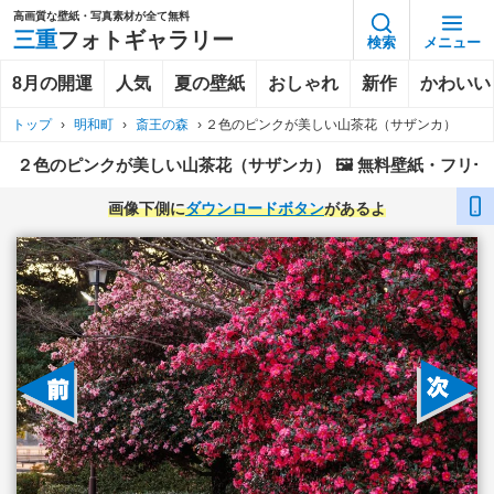
高画質な壁紙・写真素材が全て無料
三重
フォトギャラリー
検索
メニュー
8月の開運
人気
夏の壁紙
おしゃれ
新作
かわいい
トップ
›
明和町
›
斎王の森
›
２色のピンクが美しい山茶花（サザンカ）
２色のピンクが美しい山茶花（サザンカ） 🖼️ 無料壁紙・フリ
画像下側に
ダウンロードボタン
があるよ