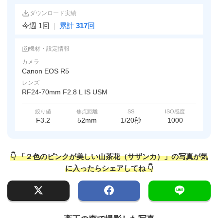
ダウンロード実績
今週 1回
|
累計
317
回
機材・設定情報
カメラ
Canon EOS R5
レンズ
RF24-70mm F2.8 L IS USM
絞り値
焦点距離
SS
ISO感度
F3.2
52mm
1/20秒
1000
👇 「２色のピンクが美しい山茶花（サザンカ）」の写真が気
に入ったらシェアしてね 👇