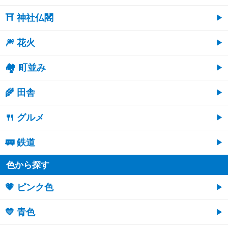
⛩ 神社仏閣
🎆 花火
🏘 町並み
🌾 田舎
🍴 グルメ
🚃 鉄道
色から探す
💗 ピンク色
💙 青色