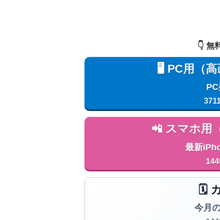
👇️
🖥️ PC
P
371
📲 スマホ
最新iPh
144
🗓
今月