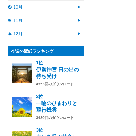
🎃 10月
🍁 11月
🎄 12月
今週の壁紙ランキング
1位
伊勢神宮 日の出の
待ち受け
4553回のダウンロード
2位
一輪のひまわりと
飛行機雲
3630回のダウンロード
3位