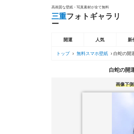
高画質な壁紙・写真素材が全て無料
三重
フォトギャラリ
ー
開運
人気
新
トップ
›
無料スマホ壁紙
›
白蛇の開
白蛇の開運
画像下側