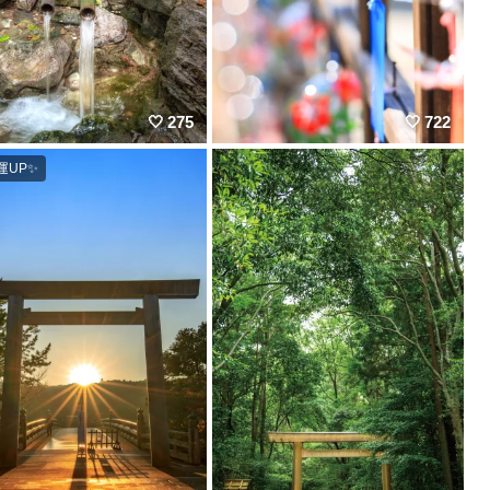
275
722
UP✨️