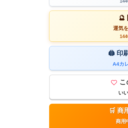
14

運気
14
🖨️
A4カ
こ
い
🛒 
商用