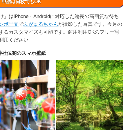
申請は何枚でもOK
はiPhone・Androidに対応した縦長の高画質な待ち
ンボ干支
で
ふがまるちゃん
が撮影した写真です。今月の
するカスタマイズも可能です。商用利用OKのフリー写
利用ください。
神社仏閣のスマホ壁紙