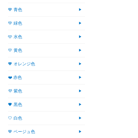
💙 青色
💚 緑色
🩵 水色
💛 黄色
🧡 オレンジ色
❤️ 赤色
💜 紫色
🖤 黒色
🤍 白色
🤎 ベージュ色