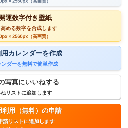
40px × 2560px（高画質）
 開運数字付き壁紙
を高める数字を合成します
40px × 2560px（高画質）
 印刷用カレンダーを作成
レンダーを無料で簡単作成
の写真にいいねする
いねリストに追加します
商用利用（無料）の申請
申請リストに追加します