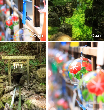
411
441