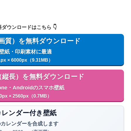
 無料ダウンロードはこちら 👇️
用（高画質）を無料ダウンロード
C壁紙・印刷素材に最適
1px × 6000px（9.31MB）
用（縦長）を無料ダウンロード
one・Androidのスマホ壁紙
0px × 2560px（0.7MB）
️ カレンダー付き壁紙
のカレンダーを合成します