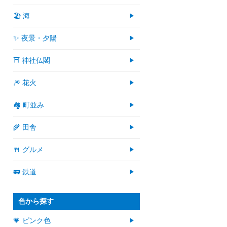
🏖 海
✨ 夜景・夕陽
⛩ 神社仏閣
🎆 花火
🏘 町並み
🌾 田舎
🍴 グルメ
🚃 鉄道
色から探す
💗 ピンク色