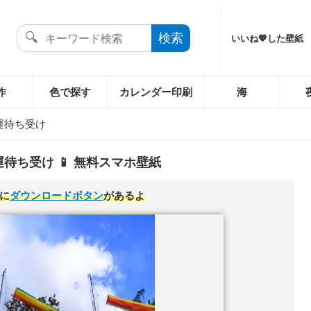
いいね💖した壁紙
作
色で探す
カレンダー印刷
海
運待ち受け
待ち受け 📱 無料スマホ壁紙
に
ダウンロードボタン
があるよ